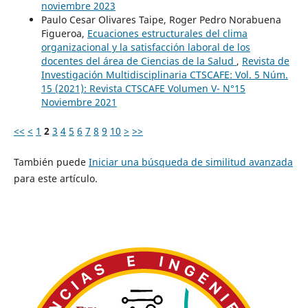
noviembre 2023
Paulo Cesar Olivares Taipe, Roger Pedro Norabuena
Figueroa,
Ecuaciones estructurales del clima
organizacional y la satisfacción laboral de los
docentes del área de Ciencias de la Salud
,
Revista de
Investigación Multidisciplinaria CTSCAFE: Vol. 5 Núm.
15 (2021): Revista CTSCAFE Volumen V- N°15
Noviembre 2021
<<
<
1
2
3
4
5
6
7
8
9
10
>
>>
También puede
Iniciar una búsqueda de similitud avanzada
para este artículo.