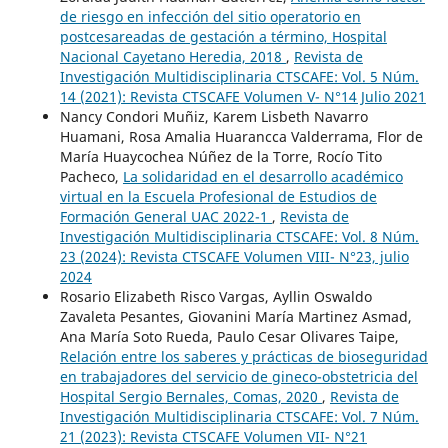
de riesgo en infección del sitio operatorio en
postcesareadas de gestación a término, Hospital
Nacional Cayetano Heredia, 2018
,
Revista de
Investigación Multidisciplinaria CTSCAFE: Vol. 5 Núm.
14 (2021): Revista CTSCAFE Volumen V- N°14 Julio 2021
Nancy Condori Muñiz, Karem Lisbeth Navarro
Huamani, Rosa Amalia Huarancca Valderrama, Flor de
María Huaycochea Núñez de la Torre, Rocío Tito
Pacheco,
La solidaridad en el desarrollo académico
virtual en la Escuela Profesional de Estudios de
Formación General UAC 2022-1
,
Revista de
Investigación Multidisciplinaria CTSCAFE: Vol. 8 Núm.
23 (2024): Revista CTSCAFE Volumen VIII- N°23, julio
2024
Rosario Elizabeth Risco Vargas, Ayllin Oswaldo
Zavaleta Pesantes, Giovanini María Martinez Asmad,
Ana María Soto Rueda, Paulo Cesar Olivares Taipe,
Relación entre los saberes y prácticas de bioseguridad
en trabajadores del servicio de gineco-obstetricia del
Hospital Sergio Bernales, Comas, 2020
,
Revista de
Investigación Multidisciplinaria CTSCAFE: Vol. 7 Núm.
21 (2023): Revista CTSCAFE Volumen VII- N°21