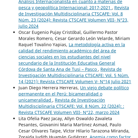
Análisis Internacionalista en cuanto a materias de
pesca y geopolítica Internacional: 2017-2021
,
Revista
de Investigación Multidisciplinaria CTSCAFE: Vol. 8
Núm. 23 (2024): Revista CTSCAFE Volumen VIII- N°23,
julio 2024
Oscar Eugenio Pujay Cristóbal, Guillermo Pastor
Morales Romero, Cesar Gerardo León Velarde, Miriam
Raquel Tovalino Yapias,
La metodología activa en la
calidad del rendimiento académico del área de
ciencias sociales en los estudiantes del nivel
secundario de la Institución Educativa General
Córdova de Santa Ana de Tusi – Pasco
,
Revista de
Investigación Multidisciplinaria CTSCAFE: Vol. 5 Núm.
14 (2021): Revista CTSCAFE Volumen V- N°14 Julio 2021
Juan Diego Herrera Herreras,
Un viejo debate político
permanente en el Perú: bicameralidad o
unicameralidad
,
Revista de Investigación
Multidisciplinaria CTSCAFE: Vol. 8 Núm. 22 (2024): :
Revista CTSCAFE Volumen VIII- N°22, marzo 2024
Lita Ofelia Paez Jacay, Allyn Oswaldo Zavaleta
Pesantes, Giovanini Maria Martinez Asmad, Paulo
Cesar Olivares Taipe, Víctor Hilario Tarazona Miranda,
Zoraida Judith Huamán Gutiérrez,
Anemia como factor