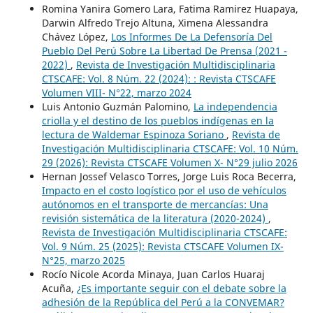
Romina Yanira Gomero Lara, Fatima Ramirez Huapaya,
Darwin Alfredo Trejo Altuna, Ximena Alessandra
Chávez López,
Los Informes De La Defensoría Del
Pueblo Del Perú Sobre La Libertad De Prensa (2021 -
2022)
,
Revista de Investigación Multidisciplinaria
CTSCAFE: Vol. 8 Núm. 22 (2024): : Revista CTSCAFE
Volumen VIII- N°22, marzo 2024
Luis Antonio Guzmán Palomino,
La independencia
criolla y el destino de los pueblos indígenas en la
lectura de Waldemar Espinoza Soriano
,
Revista de
Investigación Multidisciplinaria CTSCAFE: Vol. 10 Núm.
29 (2026): Revista CTSCAFE Volumen X- N°29 julio 2026
Hernan Jossef Velasco Torres, Jorge Luis Roca Becerra,
Impacto en el costo logístico por el uso de vehículos
autónomos en el transporte de mercancías: Una
revisión sistemática de la literatura (2020-2024)
,
Revista de Investigación Multidisciplinaria CTSCAFE:
Vol. 9 Núm. 25 (2025): Revista CTSCAFE Volumen IX-
N°25, marzo 2025
Rocío Nicole Acorda Minaya, Juan Carlos Huaraj
Acuña,
¿Es importante seguir con el debate sobre la
adhesión de la República del Perú a la CONVEMAR?