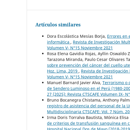
Artículos similares
Dora Escolástica Mesías Borja,
Errores en 
informática
,
Revista de Investigación Mult
Volumen V- N°15 Noviembre 2021
Rosa Elena Gavidia Rojas, Ayllin Oswaldo Z
Tarazona Miranda, Paulo Cesar Olivares T
sobre prevención del cáncer del cuello ute
Hoz. Lima, 2019
,
Revista de Investigación
Volumen V- N°15 Noviembre 2021
Manuel Barnard Javier Alva,
Terrorismo o c
de Sendero Luminoso en el Perú (1980-20
27 (2025): Revista CTSCAFE Volumen IX- N
Bruno Bocanegra Chistama, Anthony Palm
registro de asistencia del personal de la 
Multidisciplinaria CTSCAFE: Vol. 7 Núm. 20
Irma Doris Torralva Bautista, Mónica Elisa
de criterios de transfusión sanguínea en c
Hospital Nacional Dos de Mayo (2018-201