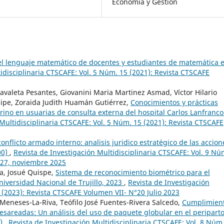
Economía y Gestión
el lenguaje matemático de docentes y estudiantes de matemática 
idisciplinaria CTSCAFE: Vol. 5 Núm. 15 (2021): Revista CTSCAFE
avaleta Pesantes, Giovanini Maria Martinez Asmad, Víctor Hilario
aipe, Zoraida Judith Huamán Gutiérrez,
Conocimientos y prácticas
rino en usuarias de consulta externa del hospital Carlos Lanfranco
 Multidisciplinaria CTSCAFE: Vol. 5 Núm. 15 (2021): Revista CTSCAFE
onflicto armado interno: analisis juridico estratégico de las accion
00)
,
Revista de Investigación Multidisciplinaria CTSCAFE: Vol. 9 Nú
°27, noviembre 2025
a, Josué Quispe,
Sistema de reconocimiento biométrico para el
Universidad Nacional de Trujillo, 2023
,
Revista de Investigación
 (2023): Revista CTSCAFE Volumen VII- N°20 Julio 2023
 Meneses-La-Riva, Teófilo José Fuentes-Rivera Salcedo,
Cumplimien
esareadas: Un análisis del uso de paquete globular en el periparto
9)
,
Revista de Investigación Multidisciplinaria CTSCAFE: Vol. 8 Núm