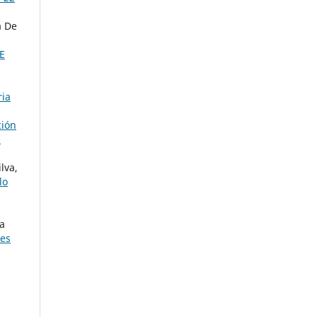
a De
FE
ria
ción
0
lva,
lo
ía
res