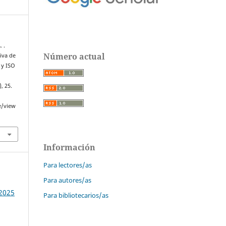
. .
Número actual
iva de
 y ISO
), 25.
e/view
Información
Para lectores/as
Para autores/as
 2025
Para bibliotecarios/as