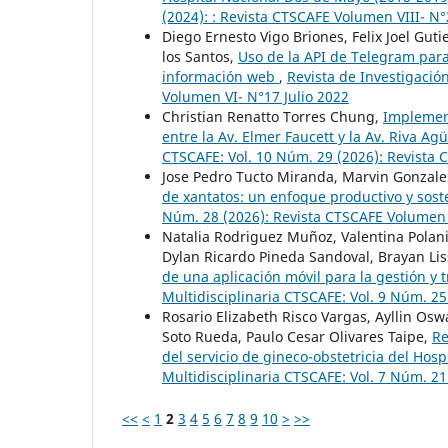
(2024): : Revista CTSCAFE Volumen VIII- N
Diego Ernesto Vigo Briones, Felix Joel Gut
los Santos,
Uso de la API de Telegram para
información web
,
Revista de Investigació
Volumen VI- N°17 Julio 2022
Christian Renatto Torres Chung,
Implement
entre la Av. Elmer Faucett y la Av. Riva A
CTSCAFE: Vol. 10 Núm. 29 (2026): Revista 
Jose Pedro Tucto Miranda, Marvin Gonzal
de xantatos: un enfoque productivo y sos
Núm. 28 (2026): Revista CTSCAFE Volumen
Natalia Rodriguez Muñoz, Valentina Polani
Dylan Ricardo Pineda Sandoval, Brayan Li
de una aplicación móvil para la gestión y 
Multidisciplinaria CTSCAFE: Vol. 9 Núm. 2
Rosario Elizabeth Risco Vargas, Ayllin Os
Soto Rueda, Paulo Cesar Olivares Taipe,
Re
del servicio de gineco-obstetricia del Hos
Multidisciplinaria CTSCAFE: Vol. 7 Núm. 2
<<
<
1
2
3
4
5
6
7
8
9
10
>
>>