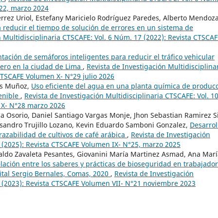
°22, marzo 2024
ierrez Uriol, Estefany Maricielo Rodríguez Paredes, Alberto Mendoz
 reducir el tiempo de solución de errores en un sistema de
n Multidisciplinaria CTSCAFE: Vol. 6 Núm. 17 (2022): Revista CTSCA
ación de semáforos inteligentes para reducir el tráfico vehicular
güero en la ciudad de Lima
,
Revista de Investigación Multidisciplina
CTSCAFE Volumen X- N°29 julio 2026
es Muñoz,
Uso eficiente del agua en una planta química de produc
tenible
,
Revista de Investigación Multidisciplinaria CTSCAFE: Vol. 1
 X- N°28 marzo 2026
a Osorio, Daniel Santiago Vargas Monje, Jhon Sebastian Ramirez Si
ssandro Trujillo Lozano, Kevin Eduardo Samboni Gonzalez,
Desarrol
trazabilidad de cultivos de café arábica
,
Revista de Investigación
5 (2025): Revista CTSCAFE Volumen IX- N°25, marzo 2025
waldo Zavaleta Pesantes, Giovanini María Martinez Asmad, Ana Mar
lación entre los saberes y prácticas de bioseguridad en trabajado
pital Sergio Bernales, Comas, 2020
,
Revista de Investigación
1 (2023): Revista CTSCAFE Volumen VII- N°21 noviembre 2023