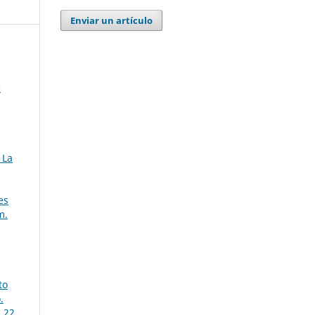
Enviar un artículo
e
 La
es
m.
to
.
. 22