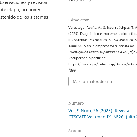
observaciones y revisión
ente etapa, proponer
stenido de los sistemas
Cómo citar
Verástegui Acuña, A., & Escurra Ichpas, T. A
(2025). Diagnóstico e implementación efect
los sistemas ISO 9001:2015, ISO 45001:2018
14001:2015 en la empresa WIN.
Revista De
Investigación Multidisciplinaria CTSCAFE
,
9
(26
Recuperado a partir de
https://ctscafe.pe/index.php/ctscafe/articl
/399
Más formatos de cita
Número
Vol. 9 Núm. 26 (2025): Revista
CTSCAFE Volumen IX- N°26, julio
Sección