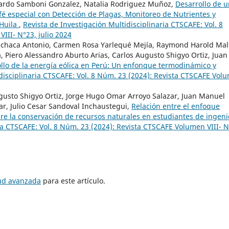
uardo Samboni Gonzalez, Natalia Rodriguez Muñoz,
Desarrollo de 
afé especial con Detección de Plagas, Monitoreo de Nutrientes y
 Huila
,
Revista de Investigación Multidisciplinaria CTSCAFE: Vol. 8
III- N°23, julio 2024
achaca Antonio, Carmen Rosa Yarlequé Mejía, Raymond Harold Mal
Piero Alessandro Aburto Arias, Carlos Augusto Shigyo Ortiz, Juan
ollo de la energía eólica en Perú: Un enfonque termodinámico y
idisciplinaria CTSCAFE: Vol. 8 Núm. 23 (2024): Revista CTSCAFE Vol
ugusto Shigyo Ortiz, Jorge Hugo Omar Arroyo Salazar, Juan Manuel
r, Julio Cesar Sandoval Inchaustegui,
Relación entre el enfoque
bre la conservación de recursos naturales en estudiantes de ingeni
ia CTSCAFE: Vol. 8 Núm. 23 (2024): Revista CTSCAFE Volumen VIII- N
tud avanzada
para este artículo.