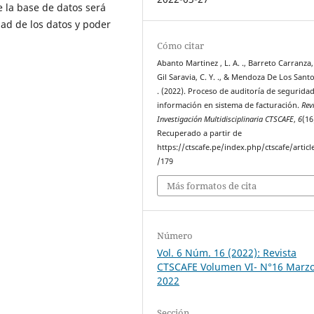
 la base de datos será
ad de los datos y poder
Cómo citar
Abanto Martinez , L. A. ., Barreto Carranza, J
Gil Saravia, C. Y. ., & Mendoza De Los Santo
. (2022). Proceso de auditoría de seguridad
información en sistema de facturación.
Rev
Investigación Multidisciplinaria CTSCAFE
,
6
(16
Recuperado a partir de
https://ctscafe.pe/index.php/ctscafe/articl
/179
Más formatos de cita
Número
Vol. 6 Núm. 16 (2022): Revista
CTSCAFE Volumen VI- N°16 Marz
2022
Sección