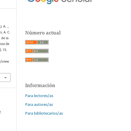
. A. .,
Número actual
s, A. C.
 de la
ista De
), 15.
e/view
Información
Para lectores/as
Para autores/as
o
Para bibliotecarios/as