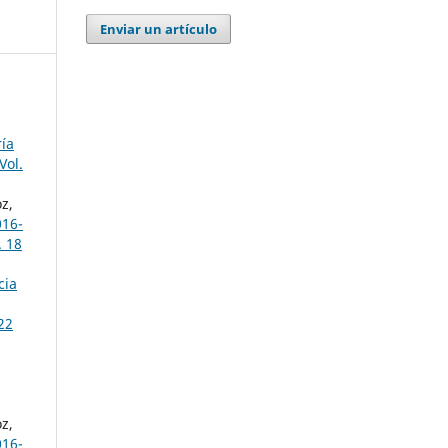
Enviar un artículo
ría
Vol.
z,
016-
. 18
cia
22
z,
016-