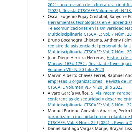
2021: una revisión de la literatura científi
(2022): Revista CTSCAFE Volumen VI- N°1
Oscar Eugenio Pujay Cristóbal, Sanyorie P
Herramientas tecnológicas en el aprendiza
Telecomunicaciones en la Universidad Naci
Multidisciplinaria CTSCAFE: Vol. 7 Núm. 20
Bruno Bocanegra Chistama, Anthony Palm
registro de asistencia del personal de la 
Multidisciplinaria CTSCAFE: Vol. 7 Núm. 20
Juan Diego Herrera Herreras,
Historia de 
Marcos, 1634-1752
,
Revista de Investigac
Volumen VII- N°20 Julio 2023
Marvin Alberto Chavez Ferrel, Raphael And
empresas u organizaciones
,
Revista de In
CTSCAFE Volumen VII- N°20 Julio 2023
Álvaro García Muñoz,
Si Vis Pacem Parabel
conferencias de seguridad y desarme entr
Multidisciplinaria CTSCAFE: Vol. 8 Núm. 2
Manuel Enrique Gonzales Aparicio, Pedro 
garantizan la inocuidad en una planta de 
CTSCAFE: Vol. 8 Núm. 22 (2024): : Revista
Daniel Santiago Vargas Monje, Brayan Lissa