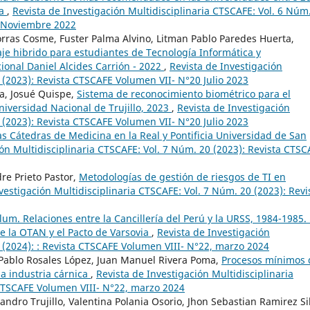
ca
,
Revista de Investigación Multidisciplinaria CTSCAFE: Vol. 6 Núm
8 Noviembre 2022
orras Cosme, Fuster Palma Alvino, Litman Pablo Paredes Huerta,
je hibrido para estudiantes de Tecnología Informática y
onal Daniel Alcides Carrión - 2022
,
Revista de Investigación
 (2023): Revista CTSCAFE Volumen VII- N°20 Julio 2023
a, Josué Quispe,
Sistema de reconocimiento biométrico para el
Universidad Nacional de Trujillo, 2023
,
Revista de Investigación
 (2023): Revista CTSCAFE Volumen VII- N°20 Julio 2023
las Cátedras de Medicina en la Real y Pontificia Universidad de San
ión Multidisciplinaria CTSCAFE: Vol. 7 Núm. 20 (2023): Revista CTSC
re Prieto Pastor,
Metodologías de gestión de riesgos de TI en
vestigación Multidisciplinaria CTSCAFE: Vol. 7 Núm. 20 (2023): Revi
lum. Relaciones entre la Cancillería del Perú y la URSS, 1984-1985.
e la OTAN y el Pacto de Varsovia
,
Revista de Investigación
2 (2024): : Revista CTSCAFE Volumen VIII- N°22, marzo 2024
Pablo Rosales López, Juan Manuel Rivera Poma,
Procesos mínimos
la industria cárnica
,
Revista de Investigación Multidisciplinaria
 CTSCAFE Volumen VIII- N°22, marzo 2024
ndro Trujillo, Valentina Polania Osorio, Jhon Sebastian Ramirez Si