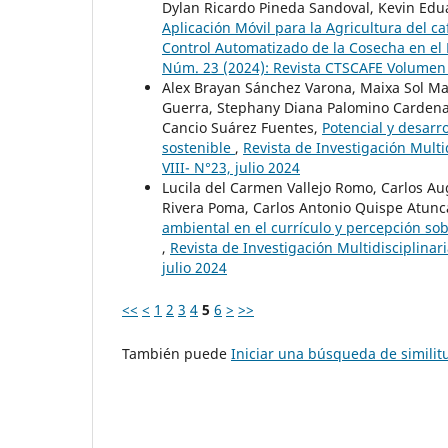
Dylan Ricardo Pineda Sandoval, Kevin Ed
Aplicación Móvil para la Agricultura del c
Control Automatizado de la Cosecha en el
Núm. 23 (2024): Revista CTSCAFE Volumen V
Alex Brayan Sánchez Varona, Maixa Sol M
Guerra, Stephany Diana Palomino Cardena, 
Cancio Suárez Fuentes,
Potencial y desarr
sostenible
,
Revista de Investigación Mult
VIII- N°23, julio 2024
Lucila del Carmen Vallejo Romo, Carlos A
Rivera Poma, Carlos Antonio Quispe Atunca
ambiental en el currículo y percepción so
,
Revista de Investigación Multidisciplinar
julio 2024
<<
<
1
2
3
4
5
6
>
>>
También puede
Iniciar una búsqueda de simili