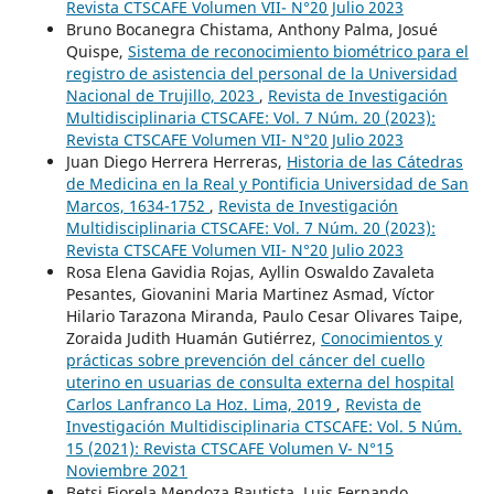
Revista CTSCAFE Volumen VII- N°20 Julio 2023
Bruno Bocanegra Chistama, Anthony Palma, Josué
Quispe,
Sistema de reconocimiento biométrico para el
registro de asistencia del personal de la Universidad
Nacional de Trujillo, 2023
,
Revista de Investigación
Multidisciplinaria CTSCAFE: Vol. 7 Núm. 20 (2023):
Revista CTSCAFE Volumen VII- N°20 Julio 2023
Juan Diego Herrera Herreras,
Historia de las Cátedras
de Medicina en la Real y Pontificia Universidad de San
Marcos, 1634-1752
,
Revista de Investigación
Multidisciplinaria CTSCAFE: Vol. 7 Núm. 20 (2023):
Revista CTSCAFE Volumen VII- N°20 Julio 2023
Rosa Elena Gavidia Rojas, Ayllin Oswaldo Zavaleta
Pesantes, Giovanini Maria Martinez Asmad, Víctor
Hilario Tarazona Miranda, Paulo Cesar Olivares Taipe,
Zoraida Judith Huamán Gutiérrez,
Conocimientos y
prácticas sobre prevención del cáncer del cuello
uterino en usuarias de consulta externa del hospital
Carlos Lanfranco La Hoz. Lima, 2019
,
Revista de
Investigación Multidisciplinaria CTSCAFE: Vol. 5 Núm.
15 (2021): Revista CTSCAFE Volumen V- N°15
Noviembre 2021
Betsi Fiorela Mendoza Bautista, Luis Fernando