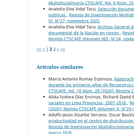
Multidisciplinaria CTSCAFE: Vol. 9 Núm. 2
Anatolia Elva Vidal Taco,
Selección documen
públicas
,
Revista de Investigación Multid
IX- N°27, noviembre 2025
Anatolia Elva Vidal Taco,
Archivo General d
documental de la Nación en riesgo
,
Revis
Revista CTSCAFE Volumen VIII- N°24, nov
<<
<
1
2
3
>
>>
Artículos similares
Marco Antonio Rumay Espinoza,
Rapproche
durante los primeros años de Reconstrucc
CTSCAFE: Vol. 10 Núm. 28 (2026): Revista
Alida Isidora Díaz Encinas, Richard Davi
sociales en Lima Provincias, 2007-2018
,
Re
(2026): Revista CTSCAFE Volumen X- N°29 j
Adolfo Jesús Ilizarbe Serrano, Oscar Bauti
productividad en el centro de distribuci
Revista de Investigación Multidisciplinar
marzo 2026