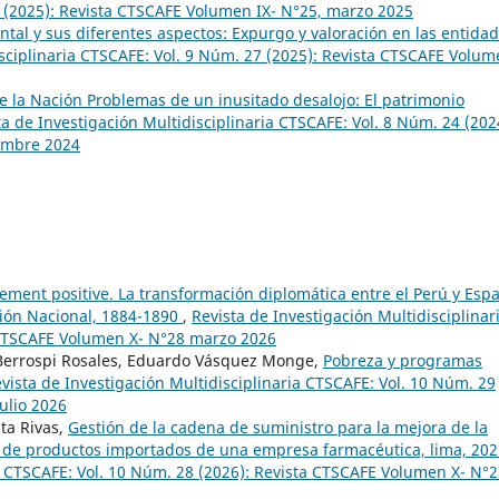
5 (2025): Revista CTSCAFE Volumen IX- N°25, marzo 2025
tal y sus diferentes aspectos: Expurgo y valoración en las entida
isciplinaria CTSCAFE: Vol. 9 Núm. 27 (2025): Revista CTSCAFE Volu
e la Nación Problemas de un inusitado desalojo: El patrimonio
ta de Investigación Multidisciplinaria CTSCAFE: Vol. 8 Núm. 24 (202
iembre 2024
ment positive. La transformación diplomática entre el Perú y Esp
ión Nacional, 1884-1890
,
Revista de Investigación Multidisciplinar
 CTSCAFE Volumen X- N°28 marzo 2026
d Berrospi Rosales, Eduardo Vásquez Monge,
Pobreza y programas
vista de Investigación Multidisciplinaria CTSCAFE: Vol. 10 Núm. 29
ulio 2026
sta Rivas,
Gestión de la cadena de suministro para la mejora de la
ón de productos importados de una empresa farmacéutica, lima, 20
ia CTSCAFE: Vol. 10 Núm. 28 (2026): Revista CTSCAFE Volumen X- N°