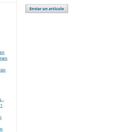
Enviar un artículo
 en
umen
ión
as
,
21
n
ón