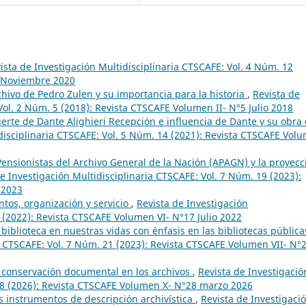
ista de Investigación Multidisciplinaria CTSCAFE: Vol. 4 Núm. 12
2 Noviembre 2020
chivo de Pedro Zulen y su importancia para la historia
,
Revista de
Vol. 2 Núm. 5 (2018): Revista CTSCAFE Volumen II- N°5 Julio 2018
erte de Dante Alighieri Recepción e influencia de Dante y su obra
disciplinaria CTSCAFE: Vol. 5 Núm. 14 (2021): Revista CTSCAFE Vol
Pensionistas del Archivo General de la Nación (APAGN) y la proyecc
e Investigación Multidisciplinaria CTSCAFE: Vol. 7 Núm. 19 (2023):
 2023
tos, organización y servicio
,
Revista de Investigación
 (2022): Revista CTSCAFE Volumen VI- N°17 Julio 2022
biblioteca en nuestras vidas con énfasis en las bibliotecas públic
ia CTSCAFE: Vol. 7 Núm. 21 (2023): Revista CTSCAFE Volumen VII- N°
 conservación documental en los archivos
,
Revista de Investigació
 28 (2026): Revista CTSCAFE Volumen X- N°28 marzo 2026
s instrumentos de descripción archivística
,
Revista de Investigaci