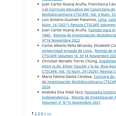
Juan Carlos Huaraj Acuña, Franchesca Các
y el Currículo educativo del Convictorio d
Multidisciplinaria CTSCAFE: Vol. 9 Núm. 2
Luis Antonio Guzmán Palomino,
Lima, juli
Núm. 14 (2021): Revista CTSCAFE Volumen 
Juan Carlos Huaraj Acuña,
Fuentes para el 
1840
,
Revista de Investigación Multidisci
N°18 Noviembre 2022
Carlos Alberto Peña Miranda, Elizabeth Co
universidad privada de Lima
,
Revista de I
CTSCAFE Volumen VI- N°18 Noviembre 20
Christian Renatto Torres Chung,
Implement
entre la Av. Elmer Faucett y la Av. Riva A
CTSCAFE: Vol. 10 Núm. 29 (2026): Revista 
María Fátima Dávila Córdova,
Cocinera de 
de Investigación Multidisciplinaria CTSCAF
2024
Anatolia Elva Vidal Taco,
Panorama históric
Independencia
,
Revista de Investigación 
Volumen V- N°15 Noviembre 2021
1
2
3
4
>
>>