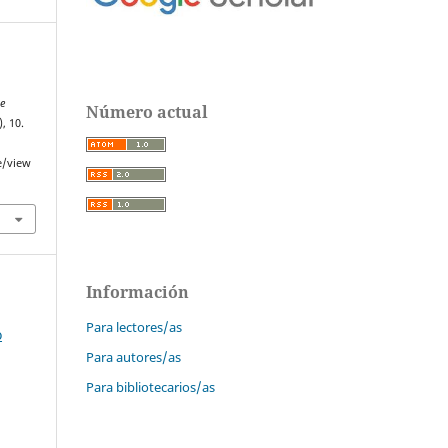
De
Número actual
), 10.
e/view
Información
Para lectores/as
o
Para autores/as
Para bibliotecarios/as