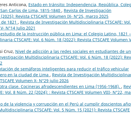
eres Anticona,
Estado en tránsito: Independencia, República, Cole
e San Carlos de Lima, 1815-1840
,
Revista de Investigación
5 (2025): Revista CTSCAFE Volumen IX- N°25, marzo 2025
o de 1821
,
Revista de Investigación Multidisciplinaria CTSCAFE: Vol.
V- N°14 Julio 2021
estudio de la instrucción pública en Lima: el Colegio Latino, 1821 –
plinaria CTSCAFE: Vol. 6 Núm. 18 (2022): Revista CTSCAFE Volumen V
si Cruz,
Nivel de adicción a las redes sociales en estudiantes de u
nvestigación Multidisciplinaria CTSCAFE: Vol. 6 Núm. 18 (2022): Rev
22
ación de semáforos inteligentes para reducir el tráfico vehicular
güero en la ciudad de Lima
,
Revista de Investigación Multidisciplina
CTSCAFE Volumen X- N°29 julio 2026
otra clase. Cocineras afrodescendientes en Lima (1956-1968).
,
Rev
E: Vol. 8 Núm. 22 (2024): : Revista CTSCAFE Volumen VIII- N°22, ma
o de la violencia y corrupción en el Perú al cumplir doscientos año
Multidisciplinaria CTSCAFE: Vol. 5 Núm. 15 (2021): Revista CTSCAFE