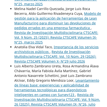
N°25, marzo 2025
Melina Nadel Carrillo Quezada, Jorge Luis Roca
Becerra, Aldo Guillermo Rivadeneyra Cuya,
Modelo de
gestión para la aplicación de herramientas de Lean
Manufacturing para disminuir las devoluciones de
pedidos errados en una empresa farmacéutica
,
Revista de Investigación Multidisciplinaria CTSCAFE:
Vol. 9 Núm. 25 (2025): Revista CTSCAFE Volumen IX-
N°25, marzo 2025
Anatolia Elva Vidal Taco,
Importancia de los servicios
archivísticos públicos
,
Revista de Investigación
Multidisciplinaria CTSCAFE: Vol. 10 Núm. 29 (2026):
Revista CTSCAFE Volumen X- N°29 julio 2026
Luis Alberto Zambrano Ureta, Rosa Armandina Álava
Chávarria, María Fabiola Ávila Martínez, Gabriel
Antonio Navarrete Schettini, José Luis Zambrano
Alcívar, Eddy Gregorio Mendoza Loor,
Levantamiento
de líneas base: experiencias y aplicabilidad de
herramientas tecnológicas para diagnósticos
inteligentes en campo con Survey123
,
Revista de
Investigación Multidisciplinaria CTSCAFE: Vol. 9 Núm.
26 (2025): Revista CTSCAFE Volumen IX- N°26, julio