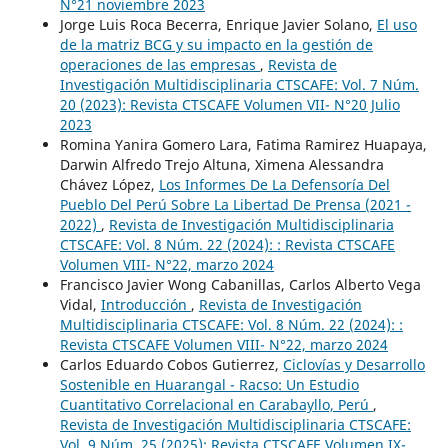
N°21 noviembre 2023
Jorge Luis Roca Becerra, Enrique Javier Solano,
El uso
de la matriz BCG y su impacto en la gestión de
operaciones de las empresas
,
Revista de
Investigación Multidisciplinaria CTSCAFE: Vol. 7 Núm.
20 (2023): Revista CTSCAFE Volumen VII- N°20 Julio
2023
Romina Yanira Gomero Lara, Fatima Ramirez Huapaya,
Darwin Alfredo Trejo Altuna, Ximena Alessandra
Chávez López,
Los Informes De La Defensoría Del
Pueblo Del Perú Sobre La Libertad De Prensa (2021 -
2022)
,
Revista de Investigación Multidisciplinaria
CTSCAFE: Vol. 8 Núm. 22 (2024): : Revista CTSCAFE
Volumen VIII- N°22, marzo 2024
Francisco Javier Wong Cabanillas, Carlos Alberto Vega
Vidal,
Introducción
,
Revista de Investigación
Multidisciplinaria CTSCAFE: Vol. 8 Núm. 22 (2024): :
Revista CTSCAFE Volumen VIII- N°22, marzo 2024
Carlos Eduardo Cobos Gutierrez,
Ciclovías y Desarrollo
Sostenible en Huarangal - Racso: Un Estudio
Cuantitativo Correlacional en Carabayllo, Perú
,
Revista de Investigación Multidisciplinaria CTSCAFE:
Vol. 9 Núm. 25 (2025): Revista CTSCAFE Volumen IX-