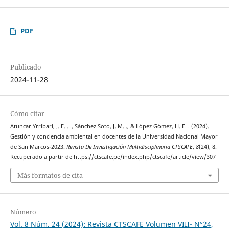
PDF
Publicado
2024-11-28
Cómo citar
Atuncar Yrribari, J. F. . ., Sánchez Soto, J. M. ., & López Gómez, H. E. . (2024).
Gestión y conciencia ambiental en docentes de la Universidad Nacional Mayor
de San Marcos-2023.
Revista De Investigación Multidisciplinaria CTSCAFE
,
8
(24), 8.
Recuperado a partir de https://ctscafe.pe/index.php/ctscafe/article/view/307
Más formatos de cita
Número
Vol. 8 Núm. 24 (2024): Revista CTSCAFE Volumen VIII- N°24,