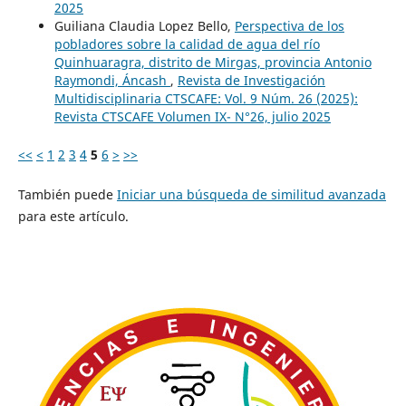
2025
Guiliana Claudia Lopez Bello,
Perspectiva de los
pobladores sobre la calidad de agua del río
Quinhuaragra, distrito de Mirgas, provincia Antonio
Raymondi, Áncash
,
Revista de Investigación
Multidisciplinaria CTSCAFE: Vol. 9 Núm. 26 (2025):
Revista CTSCAFE Volumen IX- N°26, julio 2025
<<
<
1
2
3
4
5
6
>
>>
También puede
Iniciar una búsqueda de similitud avanzada
para este artículo.