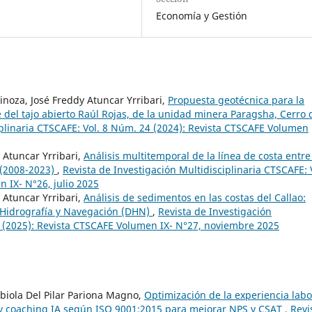
Economía y Gestión
inoza, José Freddy Atuncar Yrribari,
Propuesta geotécnica para la
e del tajo abierto Raúl Rojas, de la unidad minera Paragsha, Cerro 
iplinaria CTSCAFE: Vol. 8 Núm. 24 (2024): Revista CTSCAFE Volumen
 Atuncar Yrribari,
Análisis multitemporal de la línea de costa entre
 (2008-2023)
,
Revista de Investigación Multidisciplinaria CTSCAFE: 
 IX- N°26, julio 2025
 Atuncar Yrribari,
Análisis de sedimentos en las costas del Callao:
e Hidrografía y Navegación (DHN)
,
Revista de Investigación
7 (2025): Revista CTSCAFE Volumen IX- N°27, noviembre 2025
abiola Del Pilar Pariona Magno,
Optimización de la experiencia labo
 y coaching IA según ISO 9001:2015 para mejorar NPS y CSAT
,
Revi