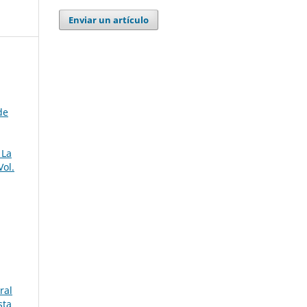
Enviar un artículo
de
 La
Vol.
ral
sta