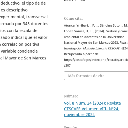
– deductivo, el tipo de de
 es descriptivo
 experimental, transversal
Cómo citar
nformada por 345 docentes
Atuncar Yrribari, J. F. . ., Sánchez Soto, J. M.
rios con la escala de
López Gómez, H. E. . (2024). Gestión y conc
izado indical que el valor
ambiental en docentes de la Universidad
Nacional Mayor de San Marcos-2023.
Revis
 correlación positiva
Investigación Multidisciplinaria CTSCAFE
,
8
(24
 variable conciencia
Recuperado a partir de
nal Mayor de San Marcos
https://ctscafe.pe/index.php/ctscafe/articl
/307
Más formatos de cita
Número
Vol. 8 Núm. 24 (2024): Revista
CTSCAFE Volumen VIII- N°24,
noviembre 2024
Sección