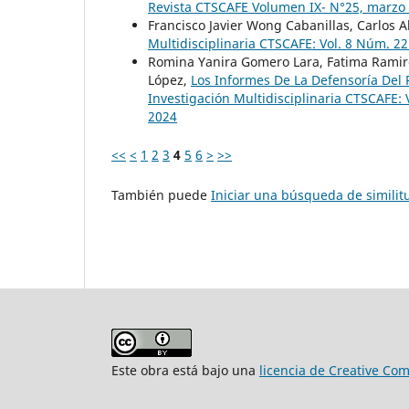
Revista CTSCAFE Volumen IX- N°25, marzo
Francisco Javier Wong Cabanillas, Carlos A
Multidisciplinaria CTSCAFE: Vol. 8 Núm. 2
Romina Yanira Gomero Lara, Fatima Ramir
López,
Los Informes De La Defensoría Del 
Investigación Multidisciplinaria CTSCAFE: 
2024
<<
<
1
2
3
4
5
6
>
>>
También puede
Iniciar una búsqueda de simili
Este obra está bajo una
licencia de Creative Co