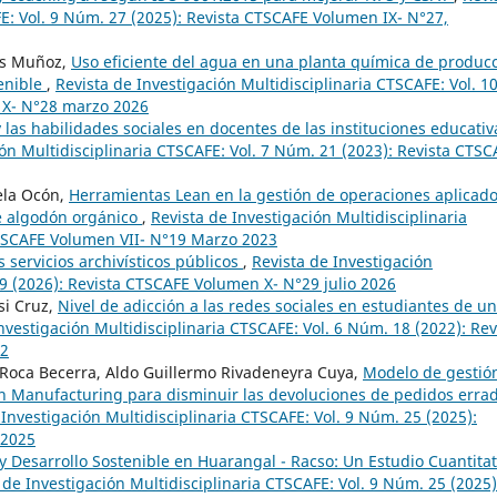
FE: Vol. 9 Núm. 27 (2025): Revista CTSCAFE Volumen IX- N°27,
es Muñoz,
Uso eficiente del agua en una planta química de produc
tenible
,
Revista de Investigación Multidisciplinaria CTSCAFE: Vol. 1
 X- N°28 marzo 2026
y las habilidades sociales en docentes de las instituciones educativ
ión Multidisciplinaria CTSCAFE: Vol. 7 Núm. 21 (2023): Revista CTSC
ela Ocón,
Herramientas Lean en la gestión de operaciones aplicado
e algodón orgánico
,
Revista de Investigación Multidisciplinaria
CTSCAFE Volumen VII- N°19 Marzo 2023
 servicios archivísticos públicos
,
Revista de Investigación
29 (2026): Revista CTSCAFE Volumen X- N°29 julio 2026
si Cruz,
Nivel de adicción a las redes sociales en estudiantes de u
nvestigación Multidisciplinaria CTSCAFE: Vol. 6 Núm. 18 (2022): Rev
22
 Roca Becerra, Aldo Guillermo Rivadeneyra Cuya,
Modelo de gestió
an Manufacturing para disminuir las devoluciones de pedidos erra
 Investigación Multidisciplinaria CTSCAFE: Vol. 9 Núm. 25 (2025):
 2025
 y Desarrollo Sostenible en Huarangal - Racso: Un Estudio Cuantitat
 de Investigación Multidisciplinaria CTSCAFE: Vol. 9 Núm. 25 (2025)