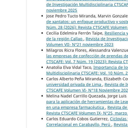
de Investigación Multidisciplinaria CTSCA
noviembre 2025
Jose Pedro Tucto Miranda, Marvin Gonzal
de xantatos: un enfoque productivo y sos
Núm. 28 (2026): Revista CTSCAFE Volumen
Cecilia Edelmira Ferrón Taipe,
Resiliencia 
de la región Callao
,
Revista de Investigac
Volumen VII- N°21 noviembre 2023
Milagros Ricra Flores, Alessandra Valenzu
las empresas de confección de prendas d
CTSCAFE: Vol. 7 Núm. 19 (2023): Revista 
Anatolia Elva Vidal Taco,
Importancia de los
Multidisciplinaria CTSCAFE: Vol. 10 Núm. 
Carlos Alberto Peña Miranda, Elizabeth Co
universidad privada de Lima
,
Revista de I
CTSCAFE Volumen VI- N°18 Noviembre 20
Melina Nadel Carrillo Quezada, Jorge Luis
para la aplicación de herramientas de Le
en una empresa farmacéutica
,
Revista de
Revista CTSCAFE Volumen IX- N°25, marzo
Carlos Eduardo Cobos Gutierrez,
Ciclovías
Correlacional en Carabayllo, Perú
,
Revista