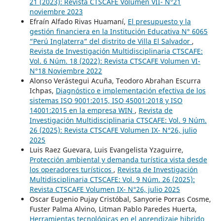
21 (2023): Revista CTSCAFE Volumen VII- N°21
noviembre 2023
Efraín Alfado Rivas Huamaní,
El presupuesto y la
gestión financiera en la Institución Educativa N° 6065
“Perú Inglaterra” del distrito de Villa El Salvador
,
Revista de Investigación Multidisciplinaria CTSCAFE:
Vol. 6 Núm. 18 (2022): Revista CTSCAFE Volumen VI-
N°18 Noviembre 2022
Alonso Verástegui Acuña, Teodoro Abrahan Escurra
Ichpas,
Diagnóstico e implementación efectiva de los
sistemas ISO 9001:2015, ISO 45001:2018 y ISO
14001:2015 en la empresa WIN
,
Revista de
Investigación Multidisciplinaria CTSCAFE: Vol. 9 Núm.
26 (2025): Revista CTSCAFE Volumen IX- N°26, julio
2025
Luis Raez Guevara, Luis Evangelista Yzaguirre,
Protección ambiental y demanda turística vista desde
los operadores turísticos
,
Revista de Investigación
Multidisciplinaria CTSCAFE: Vol. 9 Núm. 26 (2025):
Revista CTSCAFE Volumen IX- N°26, julio 2025
Oscar Eugenio Pujay Cristóbal, Sanyorie Porras Cosme,
Fuster Palma Alvino, Litman Pablo Paredes Huerta,
Herramientas tecnológicas en el aprendizaje hibrido