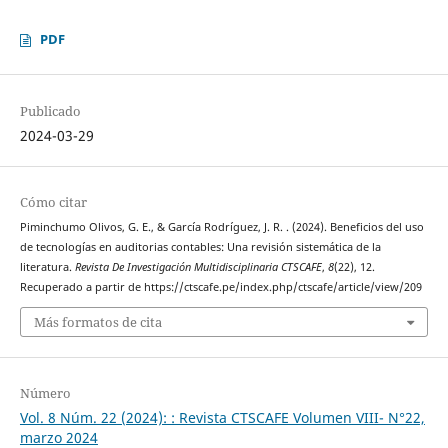
PDF
Publicado
2024-03-29
Cómo citar
Piminchumo Olivos, G. E., & García Rodríguez, J. R. . (2024). Beneficios del uso
de tecnologías en auditorias contables: Una revisión sistemática de la
literatura.
Revista De Investigación Multidisciplinaria CTSCAFE
,
8
(22), 12.
Recuperado a partir de https://ctscafe.pe/index.php/ctscafe/article/view/209
Más formatos de cita
Número
Vol. 8 Núm. 22 (2024): : Revista CTSCAFE Volumen VIII- N°22,
marzo 2024