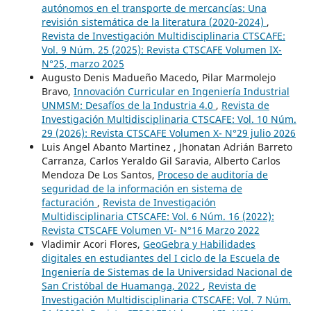
autónomos en el transporte de mercancías: Una
revisión sistemática de la literatura (2020-2024)
,
Revista de Investigación Multidisciplinaria CTSCAFE:
Vol. 9 Núm. 25 (2025): Revista CTSCAFE Volumen IX-
N°25, marzo 2025
Augusto Denis Madueño Macedo, Pilar Marmolejo
Bravo,
Innovación Curricular en Ingeniería Industrial
UNMSM: Desafíos de la Industria 4.0
,
Revista de
Investigación Multidisciplinaria CTSCAFE: Vol. 10 Núm.
29 (2026): Revista CTSCAFE Volumen X- N°29 julio 2026
Luis Angel Abanto Martinez , Jhonatan Adrián Barreto
Carranza, Carlos Yeraldo Gil Saravia, Alberto Carlos
Mendoza De Los Santos,
Proceso de auditoría de
seguridad de la información en sistema de
facturación
,
Revista de Investigación
Multidisciplinaria CTSCAFE: Vol. 6 Núm. 16 (2022):
Revista CTSCAFE Volumen VI- N°16 Marzo 2022
Vladimir Acori Flores,
GeoGebra y Habilidades
digitales en estudiantes del I ciclo de la Escuela de
Ingeniería de Sistemas de la Universidad Nacional de
San Cristóbal de Huamanga, 2022
,
Revista de
Investigación Multidisciplinaria CTSCAFE: Vol. 7 Núm.