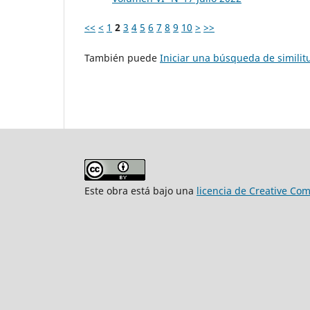
<<
<
1
2
3
4
5
6
7
8
9
10
>
>>
También puede
Iniciar una búsqueda de simili
Este obra está bajo una
licencia de Creative Co