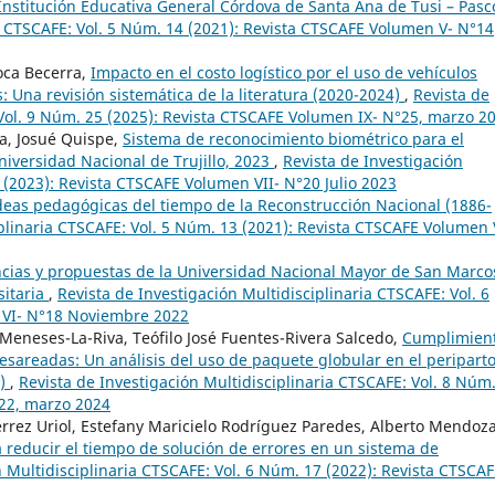
a Institución Educativa General Córdova de Santa Ana de Tusi – Pas
ia CTSCAFE: Vol. 5 Núm. 14 (2021): Revista CTSCAFE Volumen V- N°14
Roca Becerra,
Impacto en el costo logístico por el uso de vehículos
 Una revisión sistemática de la literatura (2020-2024)
,
Revista de
 Vol. 9 Núm. 25 (2025): Revista CTSCAFE Volumen IX- N°25, marzo 2
a, Josué Quispe,
Sistema de reconocimiento biométrico para el
Universidad Nacional de Trujillo, 2023
,
Revista de Investigación
 (2023): Revista CTSCAFE Volumen VII- N°20 Julio 2023
deas pedagógicas del tiempo de la Reconstrucción Nacional (1886-
iplinaria CTSCAFE: Vol. 5 Núm. 13 (2021): Revista CTSCAFE Volumen 
cias y propuestas de la Universidad Nacional Mayor de San Marco
sitaria
,
Revista de Investigación Multidisciplinaria CTSCAFE: Vol. 6
 VI- N°18 Noviembre 2022
 Meneses-La-Riva, Teófilo José Fuentes-Rivera Salcedo,
Cumplimien
esareadas: Un análisis del uso de paquete globular en el periparto
9)
,
Revista de Investigación Multidisciplinaria CTSCAFE: Vol. 8 Núm
°22, marzo 2024
ierrez Uriol, Estefany Maricielo Rodríguez Paredes, Alberto Mendoz
 reducir el tiempo de solución de errores en un sistema de
n Multidisciplinaria CTSCAFE: Vol. 6 Núm. 17 (2022): Revista CTSCA