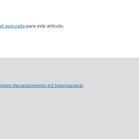
tud avanzada
para este artículo.
mmons Reconocimiento 4.0 Internacional
.