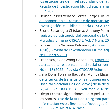
los estudiantes del nivel secundario de l
Revista de Investigación Multidisciplinar
Julio 2021
Hernan Jossef Velasco Torres, Jorge Luis 
autónomos en el transporte de mercancías:
Investigación Multidisciplinaria CTSCAFE:
Bruno Bocanegra Chistama, Anthony Palm
registro de asistencia del personal de la 
Multidisciplinaria CTSCAFE: Vol. 7 Núm. 20
Luis Antonio Guzmán Palomino,
Algunas i
1890)
,
Revista de Investigación Multidisc
N°13 Marzo 2021
Francisco Javier Wong Cabanillas,
Experien
Acerca de la responsabilidad social univer
Núm. 18 (2022): Revista CTSCAFE Volumen
Irma Doris Torralva Bautista, Mónica Elisa
de criterios de transfusión sanguínea en c
Hospital Nacional Dos de Mayo (2018-201
(2024): : Revista CTSCAFE Volumen VIII- N
Diego Ernesto Vigo Briones, Felix Joel Gut
los Santos,
Uso de la API de Telegram para
información web
,
Revista de Investigació
Volumen VI- N°17 Julio 2022