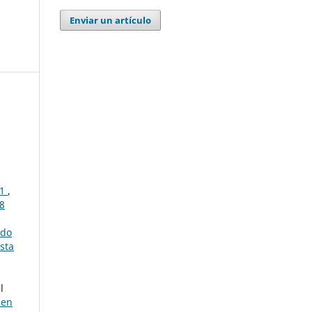
Enviar un artículo
21
,
28
ido
sta
l
 en