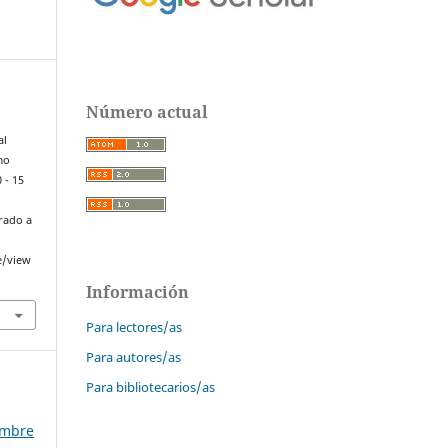
Número actual
al
mo
 - 15
erado a
e/view
Información
Para lectores/as
Para autores/as
Para bibliotecarios/as
embre