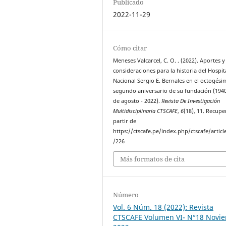
Publicado
2022-11-29
Cómo citar
Meneses Valcarcel, C. O. . (2022). Aportes y
consideraciones para la historia del Hospit
Nacional Sergio E. Bernales en el octogési
segundo aniversario de su fundación (1940
de agosto - 2022).
Revista De Investigación
Multidisciplinaria CTSCAFE
,
6
(18), 11. Recup
partir de
https://ctscafe.pe/index.php/ctscafe/articl
/226
Más formatos de cita
Número
Vol. 6 Núm. 18 (2022): Revista
CTSCAFE Volumen VI- N°18 Novi