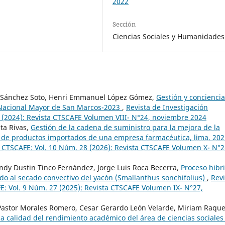
2022
Sección
Ciencias Sociales y Humanidades
el Sánchez Soto, Henri Emmanuel López Gómez,
Gestión y conciencia
 Nacional Mayor de San Marcos-2023
,
Revista de Investigación
4 (2024): Revista CTSCAFE Volumen VIII- N°24, noviembre 2024
sta Rivas,
Gestión de la cadena de suministro para la mejora de la
ón de productos importados de una empresa farmacéutica, lima, 20
ia CTSCAFE: Vol. 10 Núm. 28 (2026): Revista CTSCAFE Volumen X- N°
dy Dustin Tinco Fernández, Jorge Luis Roca Becerra,
Proceso hibr
do al secado convectivo del yacón (Smallanthus sonchifolius)
,
Revi
FE: Vol. 9 Núm. 27 (2025): Revista CTSCAFE Volumen IX- N°27,
 Pastor Morales Romero, Cesar Gerardo León Velarde, Miriam Raque
la calidad del rendimiento académico del área de ciencias sociales