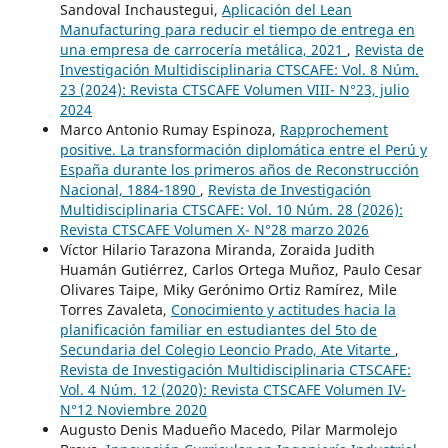
Sandoval Inchaustegui,
Aplicación del Lean
Manufacturing para reducir el tiempo de entrega en
una empresa de carrocería metálica, 2021
,
Revista de
Investigación Multidisciplinaria CTSCAFE: Vol. 8 Núm.
23 (2024): Revista CTSCAFE Volumen VIII- N°23, julio
2024
Marco Antonio Rumay Espinoza,
Rapprochement
positive. La transformación diplomática entre el Perú y
España durante los primeros años de Reconstrucción
Nacional, 1884-1890
,
Revista de Investigación
Multidisciplinaria CTSCAFE: Vol. 10 Núm. 28 (2026):
Revista CTSCAFE Volumen X- N°28 marzo 2026
Víctor Hilario Tarazona Miranda, Zoraida Judith
Huamán Gutiérrez, Carlos Ortega Muñoz, Paulo Cesar
Olivares Taipe, Miky Gerónimo Ortiz Ramírez, Mile
Torres Zavaleta,
Conocimiento y actitudes hacia la
planificación familiar en estudiantes del 5to de
Secundaria del Colegio Leoncio Prado, Ate Vitarte
,
Revista de Investigación Multidisciplinaria CTSCAFE:
Vol. 4 Núm. 12 (2020): Revista CTSCAFE Volumen IV-
N°12 Noviembre 2020
Augusto Denis Madueño Macedo, Pilar Marmolejo