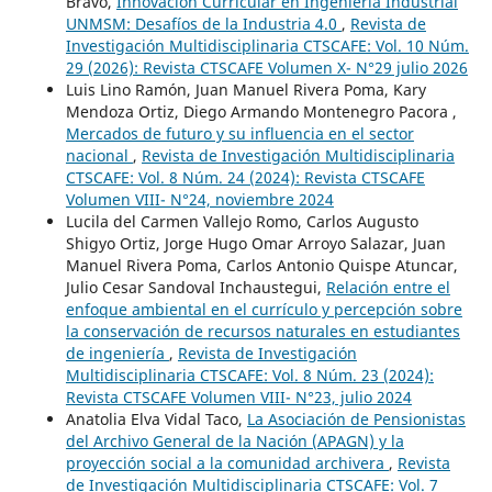
Bravo,
Innovación Curricular en Ingeniería Industrial
UNMSM: Desafíos de la Industria 4.0
,
Revista de
Investigación Multidisciplinaria CTSCAFE: Vol. 10 Núm.
29 (2026): Revista CTSCAFE Volumen X- N°29 julio 2026
Luis Lino Ramón, Juan Manuel Rivera Poma, Kary
Mendoza Ortiz, Diego Armando Montenegro Pacora ,
Mercados de futuro y su influencia en el sector
nacional
,
Revista de Investigación Multidisciplinaria
CTSCAFE: Vol. 8 Núm. 24 (2024): Revista CTSCAFE
Volumen VIII- N°24, noviembre 2024
Lucila del Carmen Vallejo Romo, Carlos Augusto
Shigyo Ortiz, Jorge Hugo Omar Arroyo Salazar, Juan
Manuel Rivera Poma, Carlos Antonio Quispe Atuncar,
Julio Cesar Sandoval Inchaustegui,
Relación entre el
enfoque ambiental en el currículo y percepción sobre
la conservación de recursos naturales en estudiantes
de ingeniería
,
Revista de Investigación
Multidisciplinaria CTSCAFE: Vol. 8 Núm. 23 (2024):
Revista CTSCAFE Volumen VIII- N°23, julio 2024
Anatolia Elva Vidal Taco,
La Asociación de Pensionistas
del Archivo General de la Nación (APAGN) y la
proyección social a la comunidad archivera
,
Revista
de Investigación Multidisciplinaria CTSCAFE: Vol. 7