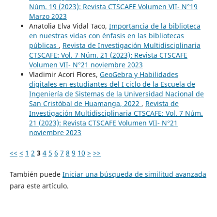
Núm. 19 (2023): Revista CTSCAFE Volumen VII- N°19
Marzo 2023
Anatolia Elva Vidal Taco,
Importancia de la biblioteca
en nuestras vidas con énfasis en las bibliotecas
públicas
,
Revista de Investigación Multidisciplinaria
CTSCAFE: Vol. 7 Núm. 21 (2023): Revista CTSCAFE
Volumen VII- N°21 noviembre 2023
Vladimir Acori Flores,
GeoGebra y Habilidades
digitales en estudiantes del I ciclo de la Escuela de
Ingeniería de Sistemas de la Universidad Nacional de
San Cristóbal de Huamanga, 2022
,
Revista de
Investigación Multidisciplinaria CTSCAFE: Vol. 7 Núm.
21 (2023): Revista CTSCAFE Volumen VII- N°21
noviembre 2023
<<
<
1
2
3
4
5
6
7
8
9
10
>
>>
También puede
Iniciar una búsqueda de similitud avanzada
para este artículo.