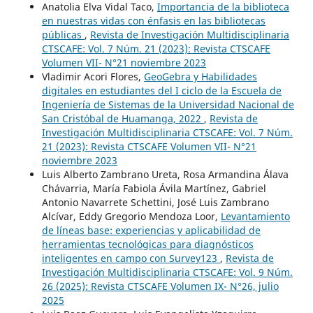
Anatolia Elva Vidal Taco,
Importancia de la biblioteca
en nuestras vidas con énfasis en las bibliotecas
públicas
,
Revista de Investigación Multidisciplinaria
CTSCAFE: Vol. 7 Núm. 21 (2023): Revista CTSCAFE
Volumen VII- N°21 noviembre 2023
Vladimir Acori Flores,
GeoGebra y Habilidades
digitales en estudiantes del I ciclo de la Escuela de
Ingeniería de Sistemas de la Universidad Nacional de
San Cristóbal de Huamanga, 2022
,
Revista de
Investigación Multidisciplinaria CTSCAFE: Vol. 7 Núm.
21 (2023): Revista CTSCAFE Volumen VII- N°21
noviembre 2023
Luis Alberto Zambrano Ureta, Rosa Armandina Álava
Chávarria, María Fabiola Ávila Martínez, Gabriel
Antonio Navarrete Schettini, José Luis Zambrano
Alcívar, Eddy Gregorio Mendoza Loor,
Levantamiento
de líneas base: experiencias y aplicabilidad de
herramientas tecnológicas para diagnósticos
inteligentes en campo con Survey123
,
Revista de
Investigación Multidisciplinaria CTSCAFE: Vol. 9 Núm.
26 (2025): Revista CTSCAFE Volumen IX- N°26, julio
2025