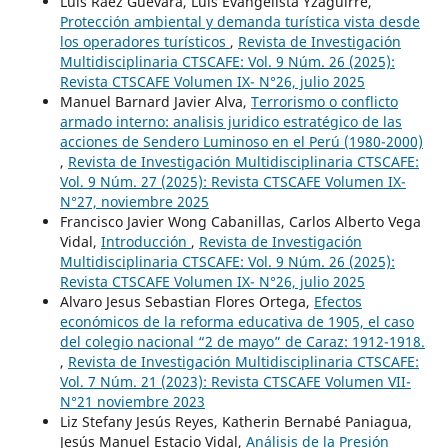
Luis Raez Guevara, Luis Evangelista Yzaguirre,
Protección ambiental y demanda turística vista desde
los operadores turísticos
,
Revista de Investigación
Multidisciplinaria CTSCAFE: Vol. 9 Núm. 26 (2025):
Revista CTSCAFE Volumen IX- N°26, julio 2025
Manuel Barnard Javier Alva,
Terrorismo o conflicto
armado interno: analisis juridico estratégico de las
acciones de Sendero Luminoso en el Perú (1980-2000)
,
Revista de Investigación Multidisciplinaria CTSCAFE:
Vol. 9 Núm. 27 (2025): Revista CTSCAFE Volumen IX-
N°27, noviembre 2025
Francisco Javier Wong Cabanillas, Carlos Alberto Vega
Vidal,
Introducción
,
Revista de Investigación
Multidisciplinaria CTSCAFE: Vol. 9 Núm. 26 (2025):
Revista CTSCAFE Volumen IX- N°26, julio 2025
Alvaro Jesus Sebastian Flores Ortega,
Efectos
económicos de la reforma educativa de 1905, el caso
del colegio nacional “2 de mayo” de Caraz: 1912-1918.
,
Revista de Investigación Multidisciplinaria CTSCAFE:
Vol. 7 Núm. 21 (2023): Revista CTSCAFE Volumen VII-
N°21 noviembre 2023
Liz Stefany Jesús Reyes, Katherin Bernabé Paniagua,
Jesús Manuel Estacio Vidal,
Análisis de la Presión