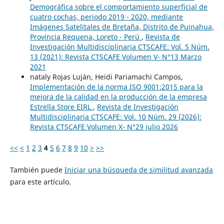
Demográfica sobre el comportamiento superficial de
cuatro cochas, periodo 2019 - 2020, mediante
Imágenes Satelitales de Bretaña, Distrito de Puinahua,
Provincia Requena, Loreto - Perú
,
Revista de
Investigación Multidisciplinaria CTSCAFE: Vol. 5 Núm.
13 (2021): Revista CTSCAFE Volumen V- N°13 Marzo
2021
nataly Rojas Luján, Heidi Pariamachi Campos,
Implementación de la norma ISO 9001:2015 para la
mejora de la calidad en la producción de la empresa
Estrella Store EIRL
,
Revista de Investigación
Multidisciplinaria CTSCAFE: Vol. 10 Núm. 29 (2026):
Revista CTSCAFE Volumen X- N°29 julio 2026
<<
<
1
2
3
4
5
6
7
8
9
10
>
>>
También puede
Iniciar una búsqueda de similitud avanzada
para este artículo.