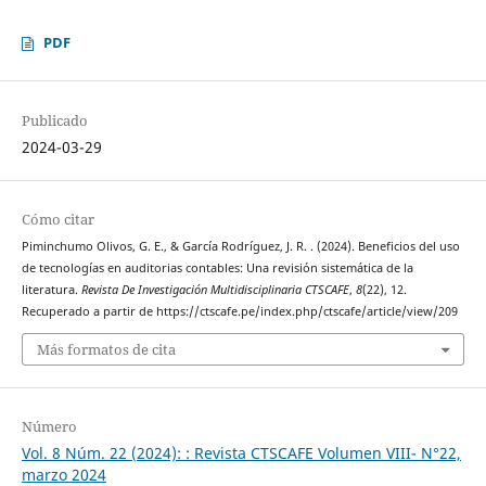
PDF
Publicado
2024-03-29
Cómo citar
Piminchumo Olivos, G. E., & García Rodríguez, J. R. . (2024). Beneficios del uso
de tecnologías en auditorias contables: Una revisión sistemática de la
literatura.
Revista De Investigación Multidisciplinaria CTSCAFE
,
8
(22), 12.
Recuperado a partir de https://ctscafe.pe/index.php/ctscafe/article/view/209
Más formatos de cita
Número
Vol. 8 Núm. 22 (2024): : Revista CTSCAFE Volumen VIII- N°22,
marzo 2024