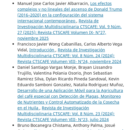
Manuel Jose Carlos Javier Albarracin,
Los efectos
complejos y no lineales del ascenso de Donald Trump
(2016–2020) en la configuración del sistema
internacional contemporáneo
,
Revista de
Investigación Multidisciplinaria CTSCAFE: Vol. 9 Núm.
27 (2025): Revista CTSCAFE Volumen IX- N°27,
noviembre 2025
Francisco Javier Wong Cabanillas, Carlos Alberto Vega
Vidal,
Introducción
,
Revista de Investigación
Multidisciplinaria CTSCAFE: Vol. 8 Núm. 24 (2024):
Revista CTSCAFE Volumen VIII- N°24, noviembre 2024
Daniel Santiago Vargas Monje, Brayan Lissandro
Trujillo, Valentina Polania Osorio, Jhon Sebastian
Ramirez Silva, Dylan Ricardo Pineda Sandoval, Kevin
Eduardo Samboni Gonzalez, Natalia Rodriguez Muñoz,
Desarrollo de una Aplicación Móvil para la Agricultura
del café especial con Detección de Plagas, Monitoreo
de Nutrientes y Control Automatizado de la Cosecha
en el Huila
,
Revista de Investigación
Multidisciplinaria CTSCAFE: Vol. 8 Núm. 23 (2024):
Revista CTSCAFE Volumen VIII- N°23, julio 2024
Bruno Bocanegra Chistama, Anthony Palma, Josué