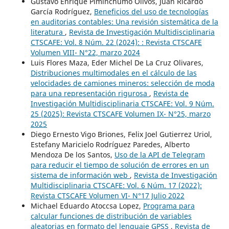
Gustavo Enrique Piminchumo Olivos, Juan Ricardo
García Rodríguez,
Beneficios del uso de tecnologías
en auditorias contables: Una revisión sistemática de la
literatura
,
Revista de Investigación Multidisciplinaria
CTSCAFE: Vol. 8 Núm. 22 (2024): : Revista CTSCAFE
Volumen VIII- N°22, marzo 2024
Luis Flores Maza, Eder Michel De La Cruz Olivares,
Distribuciones multimodales en el cálculo de las
velocidades de camiones mineros: selección de moda
para una representación rigurosa
,
Revista de
Investigación Multidisciplinaria CTSCAFE: Vol. 9 Núm.
25 (2025): Revista CTSCAFE Volumen IX- N°25, marzo
2025
Diego Ernesto Vigo Briones, Felix Joel Gutierrez Uriol,
Estefany Maricielo Rodríguez Paredes, Alberto
Mendoza De los Santos,
Uso de la API de Telegram
para reducir el tiempo de solución de errores en un
sistema de información web
,
Revista de Investigación
Multidisciplinaria CTSCAFE: Vol. 6 Núm. 17 (2022):
Revista CTSCAFE Volumen VI- N°17 Julio 2022
Michael Eduardo Atoccsa Lopez,
Programa para
calcular funciones de distribución de variables
aleatorias en formato del lenguaje GPSS
,
Revista de