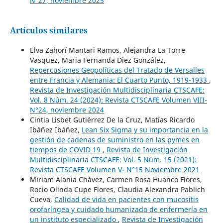
N°27, noviembre 2025
Artículos similares
Elva Zahorí Mantari Ramos, Alejandra La Torre
Vasquez, Maria Fernanda Diez González,
Repercusiones Geopolíticas del Tratado de Versalles
entre Francia y Alemania: El Cuarto Punto, 1919-1933
,
Revista de Investigación Multidisciplinaria CTSCAFE:
Vol. 8 Núm. 24 (2024): Revista CTSCAFE Volumen VIII-
N°24, noviembre 2024
Cintia Lisbet Gutiérrez De la Cruz, Matías Ricardo
Ibáñez Ibáñez,
Lean Six Sigma y su importancia en la
gestión de cadenas de suministro en las pymes en
tiempos de COVID 19
,
Revista de Investigación
Multidisciplinaria CTSCAFE: Vol. 5 Núm. 15 (2021):
Revista CTSCAFE Volumen V- N°15 Noviembre 2021
Miriam Alania Chávez, Carmen Rosa Huanco Flores,
Rocio Olinda Cupe Flores, Claudia Alexandra Pablich
Cueva,
Calidad de vida en pacientes con mucositis
orofaríngea y cuidado humanizado de enfermería en
un instituto especializado
,
Revista de Investigación