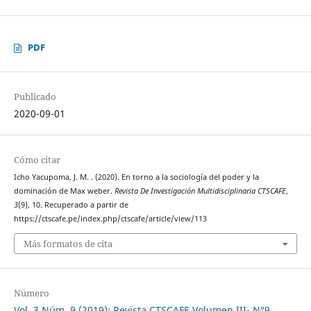
PDF
Publicado
2020-09-01
Cómo citar
Icho Yacupoma, J. M. . (2020). En torno a la sociología del poder y la
dominación de Max weber.
Revista De Investigación Multidisciplinaria CTSCAFE
,
3
(9), 10. Recuperado a partir de
https://ctscafe.pe/index.php/ctscafe/article/view/113
Más formatos de cita
Número
Vol. 3 Núm. 9 (2019): Revista CTSCAFE Volumen III- N°9