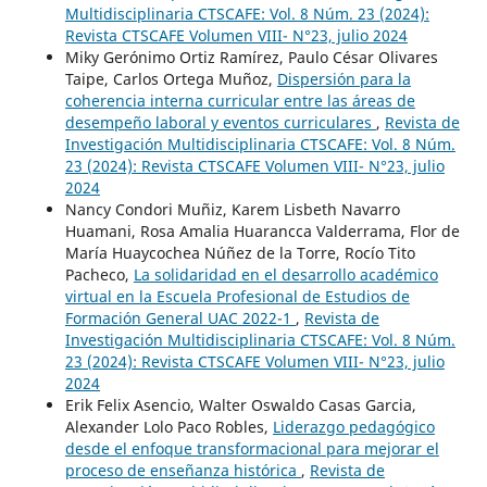
Multidisciplinaria CTSCAFE: Vol. 8 Núm. 23 (2024):
Revista CTSCAFE Volumen VIII- N°23, julio 2024
Miky Gerónimo Ortiz Ramírez, Paulo César Olivares
Taipe, Carlos Ortega Muñoz,
Dispersión para la
coherencia interna curricular entre las áreas de
desempeño laboral y eventos curriculares
,
Revista de
Investigación Multidisciplinaria CTSCAFE: Vol. 8 Núm.
23 (2024): Revista CTSCAFE Volumen VIII- N°23, julio
2024
Nancy Condori Muñiz, Karem Lisbeth Navarro
Huamani, Rosa Amalia Huarancca Valderrama, Flor de
María Huaycochea Núñez de la Torre, Rocío Tito
Pacheco,
La solidaridad en el desarrollo académico
virtual en la Escuela Profesional de Estudios de
Formación General UAC 2022-1
,
Revista de
Investigación Multidisciplinaria CTSCAFE: Vol. 8 Núm.
23 (2024): Revista CTSCAFE Volumen VIII- N°23, julio
2024
Erik Felix Asencio, Walter Oswaldo Casas Garcia,
Alexander Lolo Paco Robles,
Liderazgo pedagógico
desde el enfoque transformacional para mejorar el
proceso de enseñanza histórica
,
Revista de