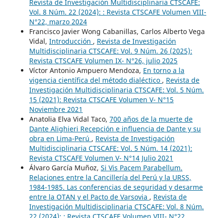
Revista de Investigación Multidisciplinaria CTSCAFE:
Vol. 8 Núm. 22 (2024): : Revista CTSCAFE Volumen VIII-
N°22, marzo 2024
Francisco Javier Wong Cabanillas, Carlos Alberto Vega
Vidal,
Introducción
,
Revista de Investigación
Multidisciplinaria CTSCAFE: Vol. 9 Núm. 26 (2025):
Revista CTSCAFE Volumen IX- N°26, julio 2025
Víctor Antonio Ampuero Mendoza,
En torno a la
vigencia científica del método dialéctico
,
Revista de
Investigación Multidisciplinaria CTSCAFE: Vol. 5 Núm.
15 (2021): Revista CTSCAFE Volumen V- N°15
Noviembre 2021
Anatolia Elva Vidal Taco,
700 años de la muerte de
Dante Alighieri Recepción e influencia de Dante y su
obra en Lima-Perú
,
Revista de Investigación
Multidisciplinaria CTSCAFE: Vol. 5 Núm. 14 (2021):
Revista CTSCAFE Volumen V- N°14 Julio 2021
Álvaro García Muñoz,
Si Vis Pacem Parabellum.
Relaciones entre la Cancillería del Perú y la URSS,
1984-1985. Las conferencias de seguridad y desarme
entre la OTAN y el Pacto de Varsovia
,
Revista de
Investigación Multidisciplinaria CTSCAFE: Vol. 8 Núm.
22 (2024): : Revista CTSCAFE Volumen VIII- N°22,