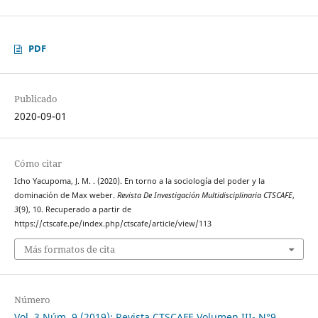
PDF
Publicado
2020-09-01
Cómo citar
Icho Yacupoma, J. M. . (2020). En torno a la sociología del poder y la
dominación de Max weber.
Revista De Investigación Multidisciplinaria CTSCAFE
,
3
(9), 10. Recuperado a partir de
https://ctscafe.pe/index.php/ctscafe/article/view/113
Más formatos de cita
Número
Vol. 3 Núm. 9 (2019): Revista CTSCAFE Volumen III- N°9