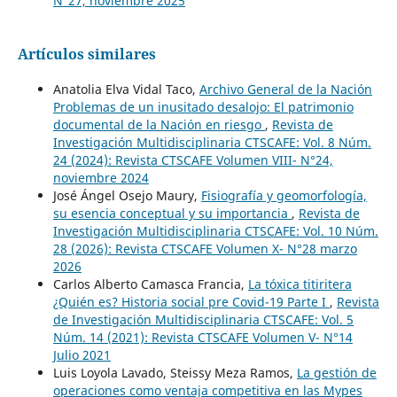
N°27, noviembre 2025
Artículos similares
Anatolia Elva Vidal Taco,
Archivo General de la Nación
Problemas de un inusitado desalojo: El patrimonio
documental de la Nación en riesgo
,
Revista de
Investigación Multidisciplinaria CTSCAFE: Vol. 8 Núm.
24 (2024): Revista CTSCAFE Volumen VIII- N°24,
noviembre 2024
José Ángel Osejo Maury,
Fisiografía y geomorfología,
su esencia conceptual y su importancia
,
Revista de
Investigación Multidisciplinaria CTSCAFE: Vol. 10 Núm.
28 (2026): Revista CTSCAFE Volumen X- N°28 marzo
2026
Carlos Alberto Camasca Francia,
La tóxica titiritera
¿Quién es? Historia social pre Covid-19 Parte I
,
Revista
de Investigación Multidisciplinaria CTSCAFE: Vol. 5
Núm. 14 (2021): Revista CTSCAFE Volumen V- N°14
Julio 2021
Luis Loyola Lavado, Steissy Meza Ramos,
La gestión de
operaciones como ventaja competitiva en las Mypes