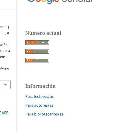
, Z. J.
Número actual
C. ., &
ución
e, Lima
aria
e/view
Información
Para lectores/as
Para autores/as
SCAFE
Para bibliotecarios/as