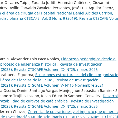
ar Olivares Taipe, Zoraida Judith Huamán Gutiérrez, Giovanini
ez, Ayllin Oswaldo Zavaleta Persantes, José Luis Aguilar Saenz,
 el área de cirugía del Hospital Nacional Daniel Alcides Carrión,
tidisciplinaria CTSCAFE: Vol. 3 Núm. 9 (2019): Revista CTSCAFE Vol
Garcia, Alexander Lolo Paco Robles,
Liderazgo pedagógico desde el
 proceso de enseñanza histórica
,
Revista de Investigación
5 (2025): Revista CTSCAFE Volumen IX- N°25, marzo 2025
Norabuena Figueroa,
Ecuaciones estructurales del clima organizaci
el área de Ciencias de la Salud
,
Revista de Investigación
15 (2021): Revista CTSCAFE Volumen V- N°15 Noviembre 2021
a Osorio, Daniel Santiago Vargas Monje, Jhon Sebastian Ramirez Si
ssandro Trujillo Lozano, Kevin Eduardo Samboni Gonzalez,
Desarrol
trazabilidad de cultivos de café arábica
,
Revista de Investigación
5 (2025): Revista CTSCAFE Volumen IX- N°25, marzo 2025
 Herrera Chavez,
Gerencia de operaciones y el impacto que genera 
 de Investigación Multidisciplinaria CTSCAFE: Vol. 7 Núm. 19 (2023)