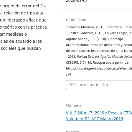
2020-09-01
margen de error del 5%.
 relación de tipo alta.
Cómo citar
un liderazgo eficaz que
teórico con la práctica
Tarazona Miranda, V. H. ., Huamán Gutiérrez
., Castro Gonzales, C. E. ., Olivares Taipe, P. 
utar medidas o
Aguilar Saenz, J. L. . (2020). Liderazgo
cias de acuerdo a los
organizacional, toma de decisiones y resol
o sociales que buscan
de conflictos en los docentes de Lima Nort
- 2018.
Revista De Investigación Multidisciplin
CTSCAFE
,
3
(7), 10. Recuperado a partir de
https://ctscafe.pe/index.php/ctscafe/articl
/94
Más formatos de cita
Número
Vol. 3 Núm. 7 (2019): Revista CT
Volumen III- N°7 Marzo 2019