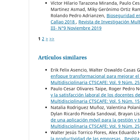
Víctor Hilario Tarazona Miranda, Paulo Ces
Martinez Asmad, Miky Gerónimo Ortiz Ramír
Rolando Pedro Adrianzen,
Bioseguridad en
Callao 2018
,
Revista de Investigación Mul
III- N°9 Noviembre 2019
1
2
>
>>
Artículos similares
Erik Felix Asencio, Walter Oswaldo Casas 
enfoque transformacional para mejorar el
Multidisciplinaria CTSCAFE: Vol. 9 Núm. 2
Paulo Cesar Olivares Taipe, Roger Pedro 
y la satisfacción laboral de los docentes d
Multidisciplinaria CTSCAFE: Vol. 5 Núm. 
Natalia Rodriguez Muñoz, Valentina Polani
Dylan Ricardo Pineda Sandoval, Brayan Li
de una aplicación móvil para la gestión y 
Multidisciplinaria CTSCAFE: Vol. 9 Núm. 2
Walter Jesús Torrico Flores, Alex Eduardo
la productividad de las empresas
,
Revista