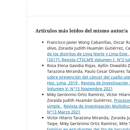
Artículos más leídos del mismo autor/a
Francisco Javier Wong Cabanillas, Oscar 
olivo, Zoraida Judith Huamán Gutiérrez, Ca
de los distritos de Lima Norte y Lima Este
(2017): Revista CTSCAFE Volumen I- N°2 Ju
Rosa Elena Gavidia Rojas, Ayllin Oswaldo Z
Tarazona Miranda, Paulo Cesar Olivares T
sobre prevención del cáncer del cuello ute
Hoz. Lima, 2019
,
Revista de Investigación
Volumen V- N°15 Noviembre 2021
Miky Gerónimo Ortiz Ramírez, Víctor Hilar
Zoraida Judith Huamán Gutiérrez,
Procesos
simple
,
Revista de Investigación Multidis
N°13 Marzo 2021
Víctor Hilario Tarazona Miranda, Zoraida 
Taipe, Miky Gerónimo Ortiz Ramírez, Mile 
familiar en estudiantes del 5to de Secunda