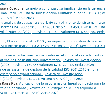
 2023
Cahuaya Coaquira,
La mejora continua y su implicancia en la gerenci
 Lima, Perú
,
Revista de Investigación Multidisciplinaria CTSCAFE: Vo
 VII- N°19 Marzo 2023
 y análisis de causas raíz del bajo cumplimiento del sistema integ
las normas ISO 9001:2015, ISO 14001:2015 e ISO 45001:2018
,
Revist
 Vol. 9 Núm. 27 (2025): Revista CTSCAFE Volumen IX- N°27, noviemb
lano,
El uso de la matriz BCG y su impacto en la gestión de operaci
 Multidisciplinaria CTSCAFE: Vol. 7 Núm. 20 (2023): Revista CTSCAF
n torno a los factores psicosociales en el clima laboral y la gestión
ativos de una institución universitaria
,
Revista de Investigación
7 (2025): Revista CTSCAFE Volumen IX- N°27, noviembre 2025
 de un sistema de gestión de la calidad ISO 9001:2015 en una
desempeño organizacional.
,
Revista de Investigación
29 (2026): Revista CTSCAFE Volumen X- N°29 julio 2026
a Rojas Rúa,
Aplicación de la programación lineal compacta para la
telería peruanas
,
Revista de Investigación Multidisciplinaria
CTSCAFE Volumen VII- N°19 Marzo 2023