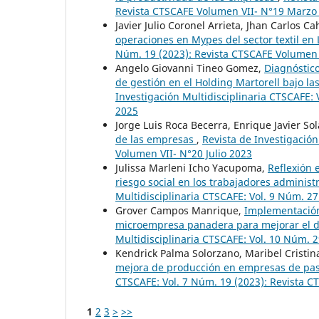
Revista CTSCAFE Volumen VII- N°19 Marzo
Javier Julio Coronel Arrieta, Jhan Carlos 
operaciones en Mypes del sector textil en
Núm. 19 (2023): Revista CTSCAFE Volumen
Angelo Giovanni Tineo Gomez,
Diagnóstico
de gestión en el Holding Martorell bajo 
Investigación Multidisciplinaria CTSCAFE:
2025
Jorge Luis Roca Becerra, Enrique Javier So
de las empresas
,
Revista de Investigación
Volumen VII- N°20 Julio 2023
Julissa Marleni Icho Yacupoma,
Reflexión e
riesgo social en los trabajadores administr
Multidisciplinaria CTSCAFE: Vol. 9 Núm. 2
Grover Campos Manrique,
Implementación
microempresa panadera para mejorar el 
Multidisciplinaria CTSCAFE: Vol. 10 Núm. 
Kendrick Palma Solorzano, Maribel Cristin
mejora de producción en empresas de pas
CTSCAFE: Vol. 7 Núm. 19 (2023): Revista 
1
2
3
>
>>