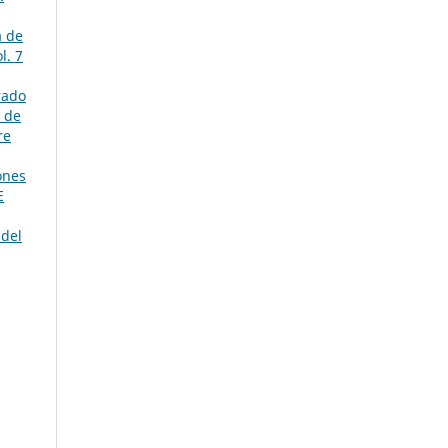
a de
l. 7
rado
a de
re
ones
E
 del