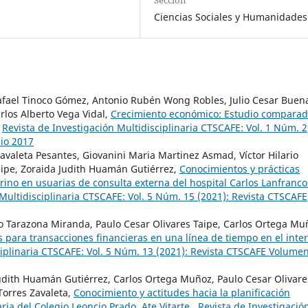
Sección
Ciencias Sociales y Humanidades
Rafael Tinoco Gómez, Antonio Rubén Wong Robles, Julio Cesar Buen
rlos Alberto Vega Vidal,
Crecimiento económico: Estudio compara
,
Revista de Investigación Multidisciplinaria CTSCAFE: Vol. 1 Núm. 2
lio 2017
avaleta Pesantes, Giovanini Maria Martinez Asmad, Víctor Hilario
aipe, Zoraida Judith Huamán Gutiérrez,
Conocimientos y prácticas
rino en usuarias de consulta externa del hospital Carlos Lanfranco
 Multidisciplinaria CTSCAFE: Vol. 5 Núm. 15 (2021): Revista CTSCAFE
io Tarazona Miranda, Paulo Cesar Olivares Taipe, Carlos Ortega Mu
 para transacciones financieras en una línea de tiempo en el inte
ciplinaria CTSCAFE: Vol. 5 Núm. 13 (2021): Revista CTSCAFE Volumen
Judith Huamán Gutiérrez, Carlos Ortega Muñoz, Paulo Cesar Olivare
Torres Zavaleta,
Conocimiento y actitudes hacia la planificación
ria del Colegio Leoncio Prado, Ate Vitarte
,
Revista de Investigació