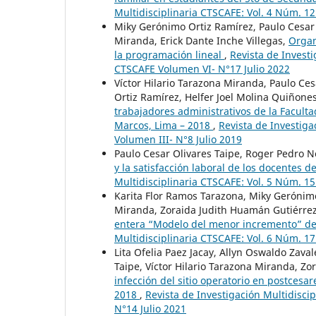
Multidisciplinaria CTSCAFE: Vol. 4 Núm. 
Miky Gerónimo Ortiz Ramírez, Paulo Cesar 
Miranda, Erick Dante Inche Villegas,
Organ
la programación lineal
,
Revista de Investi
CTSCAFE Volumen VI- N°17 Julio 2022
Víctor Hilario Tarazona Miranda, Paulo Ce
Ortiz Ramírez, Helfer Joel Molina Quiñones
trabajadores administrativos de la Facult
Marcos, Lima – 2018
,
Revista de Investiga
Volumen III- N°8 Julio 2019
Paulo Cesar Olivares Taipe, Roger Pedro 
y la satisfacción laboral de los docentes d
Multidisciplinaria CTSCAFE: Vol. 5 Núm. 
Karita Flor Ramos Tarazona, Miky Gerónimo 
Miranda, Zoraida Judith Huamán Gutiérre
entera “Modelo del menor incremento” de 
Multidisciplinaria CTSCAFE: Vol. 6 Núm. 17
Lita Ofelia Paez Jacay, Allyn Oswaldo Zava
Taipe, Víctor Hilario Tarazona Miranda, Z
infección del sitio operatorio en postcesa
2018
,
Revista de Investigación Multidisci
N°14 Julio 2021