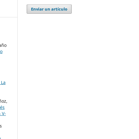
Enviar un artículo
año
do
 La
ñoz,
rés
 V-
s
n