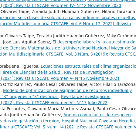
12 (2020): Revista CTSCAFE Volumen IV- N°12 Noviembre 2020
Olivares Taipe, Zoraida Judith Huamán Gutiérrez, Hilario Tarazona
ización: seis clases de solución a casos bidimensionales resueltos
gación Multidisciplinaria CTSCAFE: Vol. 6 Núm. 17 (2022): Revista
sar Olivares Taipe, Zoraida Judith Huamán Gutiérrez, Miky Gerónim
, José Luis Aguilar Saenz,
El desempeño laboral y la autoestima de
ad de Ciencias Matemáticas de la Universidad Nacional Mayor de S
ción Multidisciplinaria CTSCAFE: Vol. 3 Núm. 8 (2019): Revista CTS
Norabuena Figueroa,
Ecuaciones estructurales del clima organizaci
el área de Ciencias de la Salud
,
Revista de Investigación
15 (2021): Revista CTSCAFE Volumen V- N°15 Noviembre 2021
Ortiz Ramírez, Paulo Cesar Olivares Taipe, Víctor Hilario Tarazona
z,
Modelo de optimización de asignación de recursos individual y
“3” orígenes a “3” destinos
,
Revista de Investigación
 (2022): Revista CTSCAFE Volumen VI- N°17 Julio 2022
leta Pesantes, Giovanini Maria Martinez Asmad, Paulo Cesar Olivar
oraida Judith Huamán Gutiérrez,
Anemia como factor de riesgo en
readas de gestación a término, Hospital Nacional Cayetano Heredia,
plinaria CTSCAFE: Vol. 5 Núm. 14 (2021): Revista CTSCAFE Volumen V