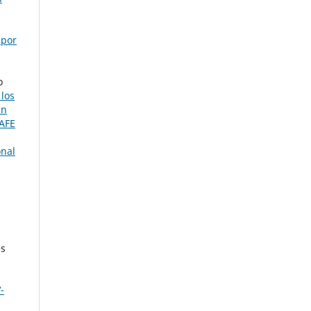
 por
o
 los
an
CAFE
onal
es
-