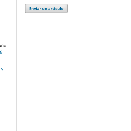
Enviar un artículo
año
do
 y