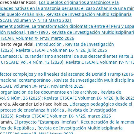
drés Salazar Rossi,
Los pueblos originarios amazónicos y la
idades nativas en la amazonia peruana: el caso Asháninka una mi
o del pueblo Asháninka
,
Revista de Investigación Multidisciplinaria
CTSCAFE Volumen V- N°13 Marzo 2021
ment positive. La transformación diplomática entre el Perú y Esp
ión Nacional, 1884-1890
,
Revista de Investigación Multidisciplinar
 CTSCAFE Volumen X- N°28 marzo 2026
lberto Vega Vidal,
Introducción
,
Revista de Investigación
 (2025): Revista CTSCAFE Volumen IX- N°26, julio 2025
 Camasca: El curanderismo ancestral de sus descendientes Parte I
ia CTSCAFE: Vol. 4 Núm. 12 (2020): Revista CTSCAFE Volumen IV- N°1
fectos complejos y no lineales del ascenso de Donald Trump (2016
ternacional contemporáneo
,
Revista de Investigación Multidisciplina
CTSCAFE Volumen IX- N°27, noviembre 2025
 organización de los documentos en los archivos
,
Revista de
Vol. 9 Núm. 26 (2025): Revista CTSCAFE Volumen IX- N°26, julio 202
Garcia, Alexander Lolo Paco Robles,
Liderazgo pedagógico desde el
 proceso de enseñanza histórica
,
Revista de Investigación
5 (2025): Revista CTSCAFE Volumen IX- N°25, marzo 2025
Huamán,
El proyecto “Estampas limeñas”. Recuperación de la memo
años de República
,
Revista de Investigación Multidisciplinaria
CTSCAFE Volumen VI- N°16 Marzo 2022