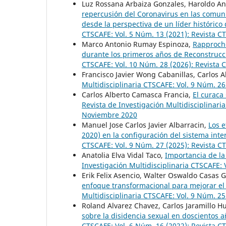
Luz Rossana Arbaiza Gonzales, Haroldo An
repercusión del Coronavirus en las comun
desde la perspectiva de un líder históric
CTSCAFE: Vol. 5 Núm. 13 (2021): Revista 
Marco Antonio Rumay Espinoza,
Rapproche
durante los primeros años de Reconstrucc
CTSCAFE: Vol. 10 Núm. 28 (2026): Revista
Francisco Javier Wong Cabanillas, Carlos A
Multidisciplinaria CTSCAFE: Vol. 9 Núm. 26
Carlos Alberto Camasca Francia,
El curaca
Revista de Investigación Multidisciplinar
Noviembre 2020
Manuel Jose Carlos Javier Albarracin,
Los e
2020) en la configuración del sistema in
CTSCAFE: Vol. 9 Núm. 27 (2025): Revista 
Anatolia Elva Vidal Taco,
Importancia de la
Investigación Multidisciplinaria CTSCAFE: 
Erik Felix Asencio, Walter Oswaldo Casas 
enfoque transformacional para mejorar el
Multidisciplinaria CTSCAFE: Vol. 9 Núm. 2
Roland Alvarez Chavez, Carlos Jaramillo 
sobre la disidencia sexual en doscientos 
CTSCAFE: Vol. 6 Núm. 16 (2022): Revista 