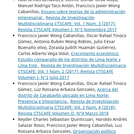
Manuel Rodrigo Taco Antón, Francisco Javier Wong
Cabanillas,
Ensayo sobre teorías de la administración
empresarial
,
Revista de Investigación
Multidisciplinaria CTSCAFE: Vol. 1 Núm. 3 (2017):
Revista CTSCAFE Volumen I- N°3 Noviembre 2017
Francisco Javier Wong Cabanillas, Oscar Rafael Tinoco
Gómez, Antonio Rubén Wong Robles, Julio Cesar
Buenaño olivo, Zoraida Judith Huamán Gutiérrez,
Carlos Alberto Vega Vidal,
Crecimiento económico:
Estudio comparado de los distritos de Lima Norte y
Lima Este
,
Revista de Investigación Multidisciplinaria
CTSCAFE: Vol. 1 Núm. 2 (2017): Revista CTSCAFE
Volumen I- N°2 Julio 2017
Francisco Javier Wong Cabanillas, Oscar Rafael Tinoco
Gómez, Luz Rossana Arbaiza Gonzales,
Acerca del
distrito de Carabayllo ubicado en Lima Norte:
Presencia e Importancia
,
Revista de Investigación
Multidisciplinaria CTSCAFE: Vol. 2 Núm. 4 (2018):
Revista CTSCAFE Volumen II- N°4 Marzo 2018
Reyder Charles Sebastian Quinticuari, Haroldo Andrés
Salazar Rossi, Francisco Javier Wong Cabanillas, Luz
Rossana Arbaiza Gonzales,
Organización político