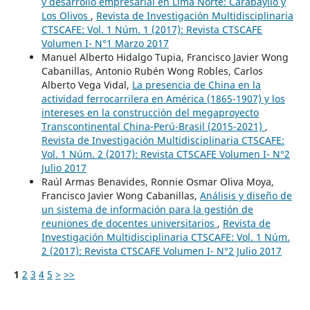
y desarrollo empresarial en Lima Norte: Carabayllo y
Los Olivos
,
Revista de Investigación Multidisciplinaria
CTSCAFE: Vol. 1 Núm. 1 (2017): Revista CTSCAFE
Volumen I- N°1 Marzo 2017
Manuel Alberto Hidalgo Tupia, Francisco Javier Wong
Cabanillas, Antonio Rubén Wong Robles, Carlos
Alberto Vega Vidal,
La presencia de China en la
actividad ferrocarrilera en América (1865-1907) y los
intereses en la construcción del megaproyecto
Transcontinental China-Perú-Brasil (2015-2021)
,
Revista de Investigación Multidisciplinaria CTSCAFE:
Vol. 1 Núm. 2 (2017): Revista CTSCAFE Volumen I- N°2
Julio 2017
Raúl Armas Benavides, Ronnie Osmar Oliva Moya,
Francisco Javier Wong Cabanillas,
Análisis y diseño de
un sistema de información para la gestión de
reuniones de docentes universitarios
,
Revista de
Investigación Multidisciplinaria CTSCAFE: Vol. 1 Núm.
2 (2017): Revista CTSCAFE Volumen I- N°2 Julio 2017
1
2
3
4
5
>
>>