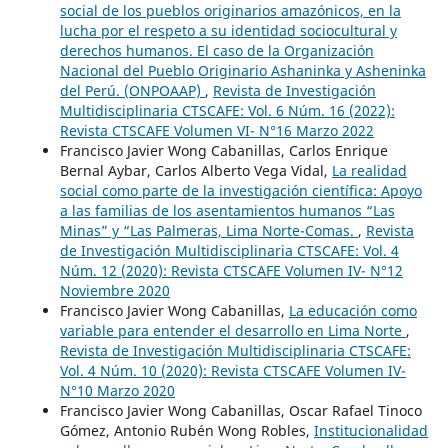
social de los pueblos originarios amazónicos, en la
lucha por el respeto a su identidad sociocultural y
derechos humanos. El caso de la Organización
Nacional del Pueblo Originario Ashaninka y Asheninka
del Perú. (ONPOAAP)
,
Revista de Investigación
Multidisciplinaria CTSCAFE: Vol. 6 Núm. 16 (2022):
Revista CTSCAFE Volumen VI- N°16 Marzo 2022
Francisco Javier Wong Cabanillas, Carlos Enrique
Bernal Aybar, Carlos Alberto Vega Vidal,
La realidad
social como parte de la investigación científica: Apoyo
a las familias de los asentamientos humanos “Las
Minas” y “Las Palmeras, Lima Norte-Comas.
,
Revista
de Investigación Multidisciplinaria CTSCAFE: Vol. 4
Núm. 12 (2020): Revista CTSCAFE Volumen IV- N°12
Noviembre 2020
Francisco Javier Wong Cabanillas,
La educación como
variable para entender el desarrollo en Lima Norte
,
Revista de Investigación Multidisciplinaria CTSCAFE:
Vol. 4 Núm. 10 (2020): Revista CTSCAFE Volumen IV-
N°10 Marzo 2020
Francisco Javier Wong Cabanillas, Oscar Rafael Tinoco
Gómez, Antonio Rubén Wong Robles,
Institucionalidad