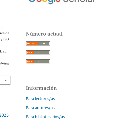
. .
Número actual
iva de
 y ISO
), 25.
e/view
Información
Para lectores/as
Para autores/as
 2025
Para bibliotecarios/as