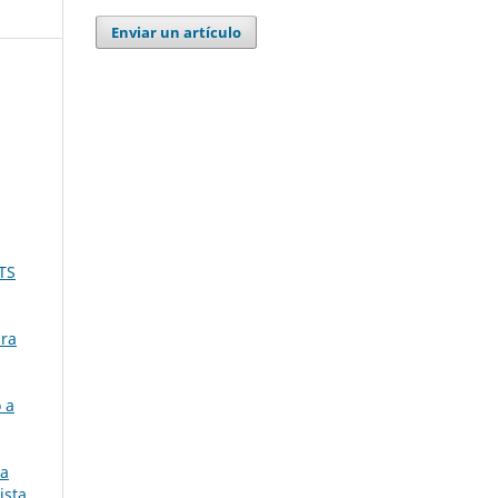
Enviar un artículo
ETS
ara
 a
na
ista