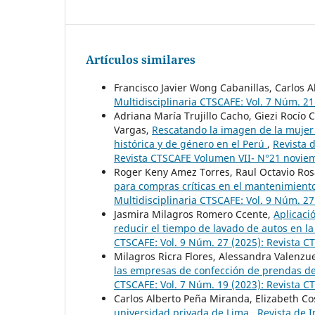
Artículos similares
Francisco Javier Wong Cabanillas, Carlos A
Multidisciplinaria CTSCAFE: Vol. 7 Núm. 2
Adriana María Trujillo Cacho, Giezi Rocío 
Vargas,
Rescatando la imagen de la mujer 
histórica y de género en el Perú
,
Revista 
Revista CTSCAFE Volumen VII- N°21 novie
Roger Keny Amez Torres, Raul Octavio Ro
para compras críticas en el mantenimient
Multidisciplinaria CTSCAFE: Vol. 9 Núm. 2
Jasmira Milagros Romero Ccente,
Aplicaci
reducir el tiempo de lavado de autos en 
CTSCAFE: Vol. 9 Núm. 27 (2025): Revista 
Milagros Ricra Flores, Alessandra Valenzu
las empresas de confección de prendas d
CTSCAFE: Vol. 7 Núm. 19 (2023): Revista 
Carlos Alberto Peña Miranda, Elizabeth Co
universidad privada de Lima
,
Revista de I