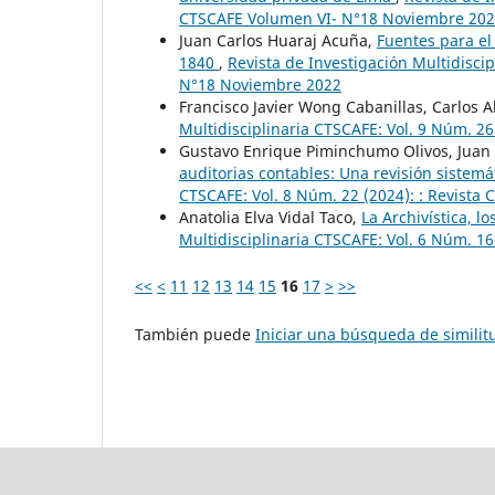
CTSCAFE Volumen VI- N°18 Noviembre 20
Juan Carlos Huaraj Acuña,
Fuentes para el 
1840
,
Revista de Investigación Multidisci
N°18 Noviembre 2022
Francisco Javier Wong Cabanillas, Carlos A
Multidisciplinaria CTSCAFE: Vol. 9 Núm. 26
Gustavo Enrique Piminchumo Olivos, Juan
auditorias contables: Una revisión sistemát
CTSCAFE: Vol. 8 Núm. 22 (2024): : Revista
Anatolia Elva Vidal Taco,
La Archivística, 
Multidisciplinaria CTSCAFE: Vol. 6 Núm. 1
<<
<
11
12
13
14
15
16
17
>
>>
También puede
Iniciar una búsqueda de simili