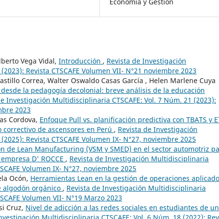
Economía y Gestión
lberto Vega Vidal,
Introducción
,
Revista de Investigación
1 (2023): Revista CTSCAFE Volumen VII- N°21 noviembre 2023
Castillo Correa, Walter Oswaldo Casas García , Helen Marlene Cuya
desde la pedagogía decolonial: breve análisis de la educación
de Investigación Multidisciplinaria CTSCAFE: Vol. 7 Núm. 21 (2023):
mbre 2023
sas Cordova,
Enfoque Pull vs. planificación predictiva con TBATS y 
o correctivo de ascensores en Perú
,
Revista de Investigación
7 (2025): Revista CTSCAFE Volumen IX- N°27, noviembre 2025
ón de Lean Manufacturing (VSM y SMED) en el sector automotriz p
la empresa D' ROCCE
,
Revista de Investigación Multidisciplinaria
CTSCAFE Volumen IX- N°27, noviembre 2025
ela Ocón,
Herramientas Lean en la gestión de operaciones aplicado
e algodón orgánico
,
Revista de Investigación Multidisciplinaria
CTSCAFE Volumen VII- N°19 Marzo 2023
si Cruz,
Nivel de adicción a las redes sociales en estudiantes de u
nvestigación Multidisciplinaria CTSCAFE: Vol. 6 Núm. 18 (2022): Rev