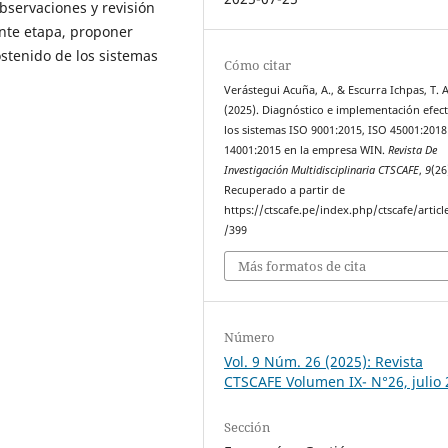
observaciones y revisión
ente etapa, proponer
stenido de los sistemas
Cómo citar
Verástegui Acuña, A., & Escurra Ichpas, T. A
(2025). Diagnóstico e implementación efect
los sistemas ISO 9001:2015, ISO 45001:2018
14001:2015 en la empresa WIN.
Revista De
Investigación Multidisciplinaria CTSCAFE
,
9
(26
Recuperado a partir de
https://ctscafe.pe/index.php/ctscafe/articl
/399
Más formatos de cita
Número
Vol. 9 Núm. 26 (2025): Revista
CTSCAFE Volumen IX- N°26, julio
Sección