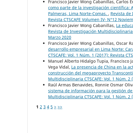
Francisco Javier Wong Cabanillas, Carlos E
como parte de la investigación científica:
Palmeras, Lima Norte-Comas.
,
Revista de 
Revista CTSCAFE Volumen IV- N°12 Novie
Francisco Javier Wong Cabanillas,
La educa
Revista de Investigación Multidisciplinar
Marzo 2020
Francisco Javier Wong Cabanillas, Oscar 
desarrollo empresarial en Lima Norte: Car
CTSCAFE: Vol. 1 Núm. 1 (2017): Revista C
Manuel Alberto Hidalgo Tupia, Francisco 
Vega Vidal,
La presencia de China en la act
construcción del megaproyecto Transconti
Multidisciplinaria CTSCAFE: Vol. 1 Núm. 2 
Raúl Armas Benavides, Ronnie Osmar Oliva
sistema de información para la gestión de
Multidisciplinaria CTSCAFE: Vol. 1 Núm. 2 
1
2
3
4
5
>
>>