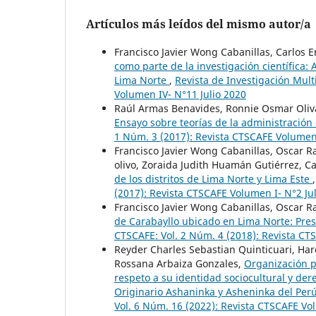
Artículos más leídos del mismo autor/a
Francisco Javier Wong Cabanillas, Carlos E
como parte de la investigación científica
Lima Norte
,
Revista de Investigación Mult
Volumen IV- N°11 Julio 2020
Raúl Armas Benavides, Ronnie Osmar Oliva
Ensayo sobre teorías de la administració
1 Núm. 3 (2017): Revista CTSCAFE Volume
Francisco Javier Wong Cabanillas, Oscar 
olivo, Zoraida Judith Huamán Gutiérrez, Ca
de los distritos de Lima Norte y Lima Este
(2017): Revista CTSCAFE Volumen I- N°2 Ju
Francisco Javier Wong Cabanillas, Oscar 
de Carabayllo ubicado en Lima Norte: Pre
CTSCAFE: Vol. 2 Núm. 4 (2018): Revista C
Reyder Charles Sebastian Quinticuari, Har
Rossana Arbaiza Gonzales,
Organización po
respeto a su identidad sociocultural y de
Originario Ashaninka y Asheninka del Pe
Vol. 6 Núm. 16 (2022): Revista CTSCAFE V