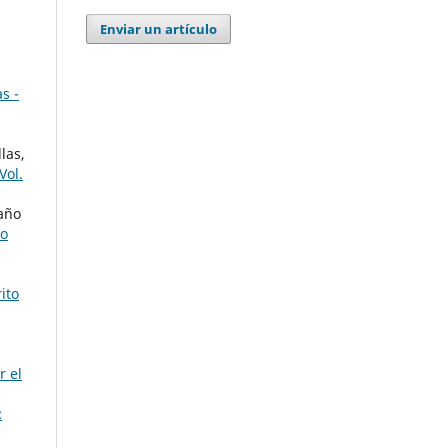
Enviar un artículo
s -
las,
Vol.
año
do
ito
r el
: