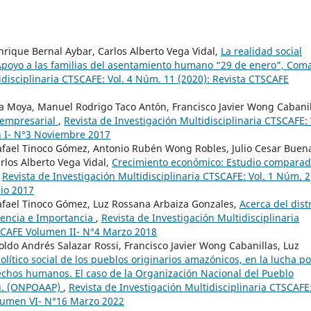
nrique Bernal Aybar, Carlos Alberto Vega Vidal,
La realidad social
: Apoyo a las familias del asentamiento humano “29 de enero”, Coma
idisciplinaria CTSCAFE: Vol. 4 Núm. 11 (2020): Revista CTSCAFE
 Moya, Manuel Rodrigo Taco Antón, Francisco Javier Wong Cabanil
n empresarial
,
Revista de Investigación Multidisciplinaria CTSCAFE: 
n I- N°3 Noviembre 2017
Rafael Tinoco Gómez, Antonio Rubén Wong Robles, Julio Cesar Buen
rlos Alberto Vega Vidal,
Crecimiento económico: Estudio compara
,
Revista de Investigación Multidisciplinaria CTSCAFE: Vol. 1 Núm. 2
lio 2017
Rafael Tinoco Gómez, Luz Rossana Arbaiza Gonzales,
Acerca del distr
sencia e Importancia
,
Revista de Investigación Multidisciplinaria
TSCAFE Volumen II- N°4 Marzo 2018
oldo Andrés Salazar Rossi, Francisco Javier Wong Cabanillas, Luz
lítico social de los pueblos originarios amazónicos, en la lucha po
rechos humanos. El caso de la Organización Nacional del Pueblo
rú. (ONPOAAP)
,
Revista de Investigación Multidisciplinaria CTSCAFE
olumen VI- N°16 Marzo 2022