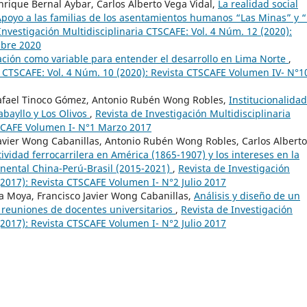
nrique Bernal Aybar, Carlos Alberto Vega Vidal,
La realidad social
 Apoyo a las familias de los asentamientos humanos “Las Minas” y 
Investigación Multidisciplinaria CTSCAFE: Vol. 4 Núm. 12 (2020):
mbre 2020
ción como variable para entender el desarrollo en Lima Norte
,
ia CTSCAFE: Vol. 4 Núm. 10 (2020): Revista CTSCAFE Volumen IV- N°1
Rafael Tinoco Gómez, Antonio Rubén Wong Robles,
Institucionalidad
abayllo y Los Olivos
,
Revista de Investigación Multidisciplinaria
TSCAFE Volumen I- N°1 Marzo 2017
Javier Wong Cabanillas, Antonio Rubén Wong Robles, Carlos Alberto
ividad ferrocarrilera en América (1865-1907) y los intereses en la
nental China-Perú-Brasil (2015-2021)
,
Revista de Investigación
(2017): Revista CTSCAFE Volumen I- N°2 Julio 2017
 Moya, Francisco Javier Wong Cabanillas,
Análisis y diseño de un
 reuniones de docentes universitarios
,
Revista de Investigación
(2017): Revista CTSCAFE Volumen I- N°2 Julio 2017