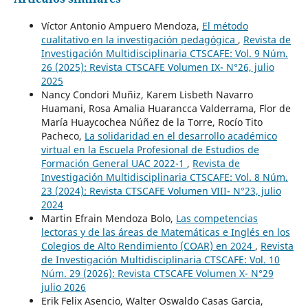
Víctor Antonio Ampuero Mendoza,
El método
cualitativo en la investigación pedagógica
,
Revista de
Investigación Multidisciplinaria CTSCAFE: Vol. 9 Núm.
26 (2025): Revista CTSCAFE Volumen IX- N°26, julio
2025
Nancy Condori Muñiz, Karem Lisbeth Navarro
Huamani, Rosa Amalia Huarancca Valderrama, Flor de
María Huaycochea Núñez de la Torre, Rocío Tito
Pacheco,
La solidaridad en el desarrollo académico
virtual en la Escuela Profesional de Estudios de
Formación General UAC 2022-1
,
Revista de
Investigación Multidisciplinaria CTSCAFE: Vol. 8 Núm.
23 (2024): Revista CTSCAFE Volumen VIII- N°23, julio
2024
Martin Efrain Mendoza Bolo,
Las competencias
lectoras y de las áreas de Matemáticas e Inglés en los
Colegios de Alto Rendimiento (COAR) en 2024
,
Revista
de Investigación Multidisciplinaria CTSCAFE: Vol. 10
Núm. 29 (2026): Revista CTSCAFE Volumen X- N°29
julio 2026
Erik Felix Asencio, Walter Oswaldo Casas Garcia,