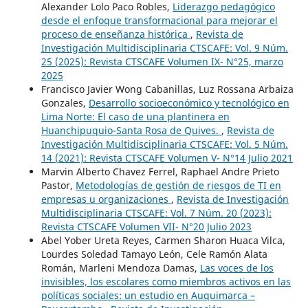
Alexander Lolo Paco Robles,
Liderazgo pedagógico
desde el enfoque transformacional para mejorar el
proceso de enseñanza histórica
,
Revista de
Investigación Multidisciplinaria CTSCAFE: Vol. 9 Núm.
25 (2025): Revista CTSCAFE Volumen IX- N°25, marzo
2025
Francisco Javier Wong Cabanillas, Luz Rossana Arbaiza
Gonzales,
Desarrollo socioeconómico y tecnológico en
Lima Norte: El caso de una plantinera en
Huanchipuquio-Santa Rosa de Quives.
,
Revista de
Investigación Multidisciplinaria CTSCAFE: Vol. 5 Núm.
14 (2021): Revista CTSCAFE Volumen V- N°14 Julio 2021
Marvin Alberto Chavez Ferrel, Raphael Andre Prieto
Pastor,
Metodologías de gestión de riesgos de TI en
empresas u organizaciones
,
Revista de Investigación
Multidisciplinaria CTSCAFE: Vol. 7 Núm. 20 (2023):
Revista CTSCAFE Volumen VII- N°20 Julio 2023
Abel Yober Ureta Reyes, Carmen Sharon Huaca Vilca,
Lourdes Soledad Tamayo León, Cele Ramón Alata
Román, Marleni Mendoza Damas,
Las voces de los
invisibles, los escolares como miembros activos en las
políticas sociales: un estudio en Auquimarca –