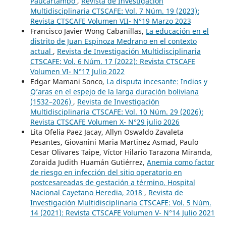
Paucartambo
,
Revista de Investigación
Multidisciplinaria CTSCAFE: Vol. 7 Núm. 19 (2023):
Revista CTSCAFE Volumen VII- N°19 Marzo 2023
Francisco Javier Wong Cabanillas,
La educación en el
distrito de Juan Espinoza Medrano en el contexto
actual
,
Revista de Investigación Multidisciplinaria
CTSCAFE: Vol. 6 Núm. 17 (2022): Revista CTSCAFE
Volumen VI- N°17 Julio 2022
Edgar Mamani Sonco,
La disputa incesante: Indios y
Q’aras en el espejo de la larga duración boliviana
(1532–2026)
,
Revista de Investigación
Multidisciplinaria CTSCAFE: Vol. 10 Núm. 29 (2026):
Revista CTSCAFE Volumen X- N°29 julio 2026
Lita Ofelia Paez Jacay, Allyn Oswaldo Zavaleta
Pesantes, Giovanini Maria Martinez Asmad, Paulo
Cesar Olivares Taipe, Víctor Hilario Tarazona Miranda,
Zoraida Judith Huamán Gutiérrez,
Anemia como factor
de riesgo en infección del sitio operatorio en
postcesareadas de gestación a término, Hospital
Nacional Cayetano Heredia, 2018
,
Revista de
Investigación Multidisciplinaria CTSCAFE: Vol. 5 Núm.
14 (2021): Revista CTSCAFE Volumen V- N°14 Julio 2021