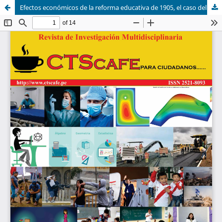
Efectos económicos de la reforma educativa de 1905, el caso del colegio nacional “2 de mayo” de Caraz: 1912-1918.