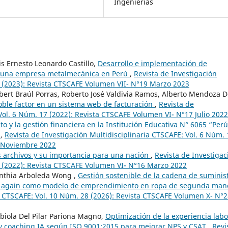
Ingenierías
is Ernesto Leonardo Castillo,
Desarrollo e implementación de
n una empresa metalmecánica en Perú
,
Revista de Investigación
9 (2023): Revista CTSCAFE Volumen VII- N°19 Marzo 2023
obert Braúl Porras, Roberto José Valdivia Ramos, Alberto Mendoza 
oble factor en un sistema web de facturación
,
Revista de
Vol. 6 Núm. 17 (2022): Revista CTSCAFE Volumen VI- N°17 Julio 2022
o y la gestión financiera en la Institución Educativa N° 6065 “Perú
r
,
Revista de Investigación Multidisciplinaria CTSCAFE: Vol. 6 Núm. 
8 Noviembre 2022
los archivos y su importancia para una nación
,
Revista de Investigac
6 (2022): Revista CTSCAFE Volumen VI- N°16 Marzo 2022
ynthia Arboleda Wong ,
Gestión sostenible de la cadena de suminis
use it again como modelo de emprendimiento en ropa de segunda ma
ia CTSCAFE: Vol. 10 Núm. 28 (2026): Revista CTSCAFE Volumen X- N°
abiola Del Pilar Pariona Magno,
Optimización de la experiencia labo
 y coaching IA según ISO 9001:2015 para mejorar NPS y CSAT
,
Revi