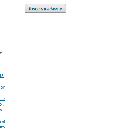
Enviar un artículo
De
18
ión
tro
no
,
28
ral
sta