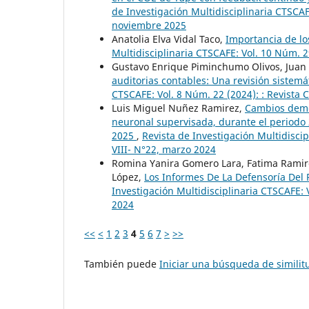
de Investigación Multidisciplinaria CTSCA
noviembre 2025
Anatolia Elva Vidal Taco,
Importancia de los
Multidisciplinaria CTSCAFE: Vol. 10 Núm. 
Gustavo Enrique Piminchumo Olivos, Juan
auditorias contables: Una revisión sistemát
CTSCAFE: Vol. 8 Núm. 22 (2024): : Revista
Luis Miguel Nuñez Ramirez,
Cambios demo
neuronal supervisada, durante el periodo 
2025
,
Revista de Investigación Multidisci
VIII- N°22, marzo 2024
Romina Yanira Gomero Lara, Fatima Ramir
López,
Los Informes De La Defensoría Del 
Investigación Multidisciplinaria CTSCAFE: 
2024
<<
<
1
2
3
4
5
6
7
>
>>
También puede
Iniciar una búsqueda de simili