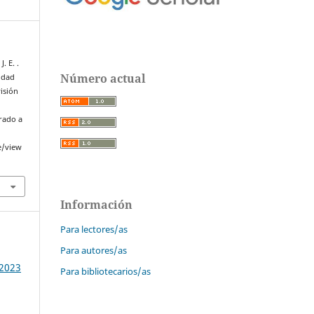
. E. .
Número actual
ridad
isión
erado a
e/view
Información
Para lectores/as
Para autores/as
 2023
Para bibliotecarios/as