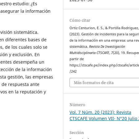
estro estudio: ¿Es
 asegurar la información
Cómo citar
Ortiz Centurion, E. S., & Portilla Rodriguez, J
isión sistemática.
(2023). Gestión de incidentes para la segu
en diferentes bases de
de la información en una empresa: una rev
, de los cuales solo se
sistemática.
Revista De Investigación
Multidisciplinaria CTSCAFE
,
7
(20), 19. Recup
sión y exclusión. En
partir de
cidentes desempeña un
https://ctscafe.pe/index.php/ctscafe/articl
tección de la información
/242
sta gestión, las empresas
Más formatos de cita
 de respuesta ante
ivos en la reputación y
Número
Vol. 7 Núm. 20 (2023): Revista
CTSCAFE Volumen VII- N°20 Julio
Sección