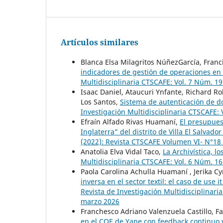
Artículos similares
Blanca Elsa Milagritos NúñezGarcía, Franc
indicadores de gestión de operaciones e
Multidisciplinaria CTSCAFE: Vol. 7 Núm. 1
Isaac Daniel, Ataucuri Ynfante, Richard R
Los Santos,
Sistema de autenticación de d
Investigación Multidisciplinaria CTSCAFE: 
Efraín Alfado Rivas Huamaní,
El presupuest
Inglaterra” del distrito de Villa El Salvado
(2022): Revista CTSCAFE Volumen VI- N°1
Anatolia Elva Vidal Taco,
La Archivística, 
Multidisciplinaria CTSCAFE: Vol. 6 Núm. 1
Paola Carolina Achulla Huamaní , Jerika C
inversa en el sector textil: el caso de 
Revista de Investigación Multidisciplinar
marzo 2026
Franchesco Adriano Valenzuela Castillo, F
en el COE de Yape con feedback continuo