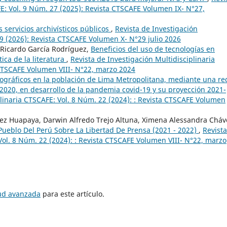
FE: Vol. 9 Núm. 27 (2025): Revista CTSCAFE Volumen IX- N°27,
 servicios archivísticos públicos
,
Revista de Investigación
29 (2026): Revista CTSCAFE Volumen X- N°29 julio 2026
 Ricardo García Rodríguez,
Beneficios del uso de tecnologías en
ica de la literatura
,
Revista de Investigación Multidisciplinaria
 CTSCAFE Volumen VIII- N°22, marzo 2024
gráficos en la población de Lima Metropolitana, mediante una re
2020, en desarrollo de la pandemia covid-19 y su proyección 2021-
plinaria CTSCAFE: Vol. 8 Núm. 22 (2024): : Revista CTSCAFE Volumen
ez Huapaya, Darwin Alfredo Trejo Altuna, Ximena Alessandra Cháv
Pueblo Del Perú Sobre La Libertad De Prensa (2021 - 2022)
,
Revist
Vol. 8 Núm. 22 (2024): : Revista CTSCAFE Volumen VIII- N°22, marzo
tud avanzada
para este artículo.