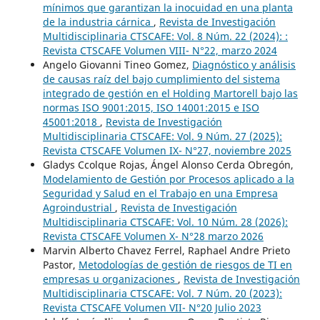
mínimos que garantizan la inocuidad en una planta
de la industria cárnica
,
Revista de Investigación
Multidisciplinaria CTSCAFE: Vol. 8 Núm. 22 (2024): :
Revista CTSCAFE Volumen VIII- N°22, marzo 2024
Angelo Giovanni Tineo Gomez,
Diagnóstico y análisis
de causas raíz del bajo cumplimiento del sistema
integrado de gestión en el Holding Martorell bajo las
normas ISO 9001:2015, ISO 14001:2015 e ISO
45001:2018
,
Revista de Investigación
Multidisciplinaria CTSCAFE: Vol. 9 Núm. 27 (2025):
Revista CTSCAFE Volumen IX- N°27, noviembre 2025
Gladys Ccolque Rojas, Ángel Alonso Cerda Obregón,
Modelamiento de Gestión por Procesos aplicado a la
Seguridad y Salud en el Trabajo en una Empresa
Agroindustrial
,
Revista de Investigación
Multidisciplinaria CTSCAFE: Vol. 10 Núm. 28 (2026):
Revista CTSCAFE Volumen X- N°28 marzo 2026
Marvin Alberto Chavez Ferrel, Raphael Andre Prieto
Pastor,
Metodologías de gestión de riesgos de TI en
empresas u organizaciones
,
Revista de Investigación
Multidisciplinaria CTSCAFE: Vol. 7 Núm. 20 (2023):
Revista CTSCAFE Volumen VII- N°20 Julio 2023