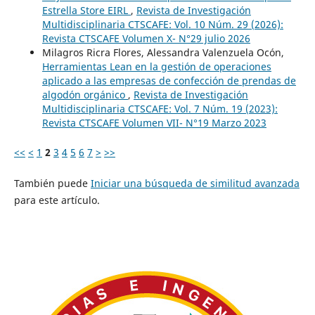
Estrella Store EIRL
,
Revista de Investigación
Multidisciplinaria CTSCAFE: Vol. 10 Núm. 29 (2026):
Revista CTSCAFE Volumen X- N°29 julio 2026
Milagros Ricra Flores, Alessandra Valenzuela Ocón,
Herramientas Lean en la gestión de operaciones
aplicado a las empresas de confección de prendas de
algodón orgánico
,
Revista de Investigación
Multidisciplinaria CTSCAFE: Vol. 7 Núm. 19 (2023):
Revista CTSCAFE Volumen VII- N°19 Marzo 2023
<<
<
1
2
3
4
5
6
7
>
>>
También puede
Iniciar una búsqueda de similitud avanzada
para este artículo.