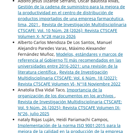
Adolfo Jesús Ilizarbe Serrano, Oscar Bautista Rivas,
Gestión de la cadena de suministro para la mejora de
la productividad en el centro de distribución de
productos importados de una empresa farmacéutica,
lima, 2021
,
Revista de Investigación Multidisciplinaria
CTSCAFE: Vol. 10 Núm. 28 (2026): Revista CTSCAFE
Volumen X- N°28 marzo 2026
Alberto Carlos Mendoza De Los Santos, Manuel
Alejandro Paredes Varas, Máximo Alexander
Fernández Muñoz,
Modelos, estándares y marcos de
referencia al Gobierno TI más recomendados en las
universidades entre 2016-2021: una revisión de la
literatura científica
,
Revista de Investigación
Multidisciplinaria CTSCAFE: Vol. 6 Núm. 18 (2022):
Revista CTSCAFE Volumen VI- N°18 Noviembre 2022
Anatolia Elva Vidal Taco,
Importancia de la
organización de los documentos en los archivos
,
Revista de Investigación Multidisciplinaria CTSCAFE:
Vol. 9 Núm. 26 (2025): Revista CTSCAFE Volumen IX-
N°26, julio 2025
nataly Rojas Luján, Heidi Pariamachi Campos,
Implementación de la norma ISO 9001:2015 para la
mejora de la calidad en la producción de la empresa