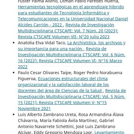
Fuster Palma Alvino, Litman Pablo Paredes Huerta,
Herramientas tecnológicas en el aprendizaje hibrido
para estudiantes de Tecnología Informática y
Telecomunicaciones en la Universidad Nacional Daniel
Alcides Carrión - 2022
,
Revista de Investigación
Multidisciplinaria CTSCAFE: Vol. 7 Núm. 20 (2023):
Revista CTSCAFE Volumen VII- N°20 Julio 2023
Anatolia Elva Vidal Taco,
La Archivística, los archivos y
su importancia para una nación
,
Revista de
Investigación Multidisciplinaria CTSCAFE: Vol. 6 Núm.
16 (2022): Revista CTSCAFE Volumen VI- N°16 Marzo
2022
Paulo Cesar Olivares Taipe, Roger Pedro Norabuena
Figueroa,
Ecuaciones estructurales del clima
organizacional y la satisfacción laboral de los
docentes del área de Ciencias de la Salud
,
Revista de
Investigación Multidisciplinaria CTSCAFE: Vol. 5 Núm.
15 (2021): Revista CTSCAFE Volumen V- N°15
Noviembre 2021
Luis Alberto Zambrano Ureta, Rosa Armandina Álava
Chávarria, María Fabiola Ávila Martínez, Gabriel
Antonio Navarrete Schettini, José Luis Zambrano
Alcívar, Eddy Gregorio Mendoza Loor,
Levantamiento