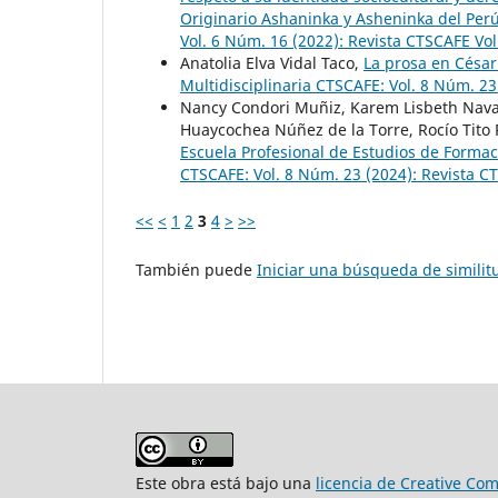
Originario Ashaninka y Asheninka del Pe
Vol. 6 Núm. 16 (2022): Revista CTSCAFE V
Anatolia Elva Vidal Taco,
La prosa en César
Multidisciplinaria CTSCAFE: Vol. 8 Núm. 23
Nancy Condori Muñiz, Karem Lisbeth Nava
Huaycochea Núñez de la Torre, Rocío Tito
Escuela Profesional de Estudios de Forma
CTSCAFE: Vol. 8 Núm. 23 (2024): Revista C
<<
<
1
2
3
4
>
>>
También puede
Iniciar una búsqueda de simili
Este obra está bajo una
licencia de Creative Co