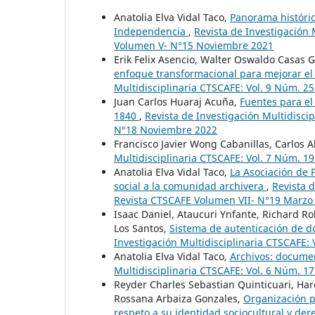
Anatolia Elva Vidal Taco,
Panorama históric
Independencia
,
Revista de Investigación 
Volumen V- N°15 Noviembre 2021
Erik Felix Asencio, Walter Oswaldo Casas 
enfoque transformacional para mejorar el
Multidisciplinaria CTSCAFE: Vol. 9 Núm. 2
Juan Carlos Huaraj Acuña,
Fuentes para el 
1840
,
Revista de Investigación Multidisci
N°18 Noviembre 2022
Francisco Javier Wong Cabanillas, Carlos A
Multidisciplinaria CTSCAFE: Vol. 7 Núm. 1
Anatolia Elva Vidal Taco,
La Asociación de 
social a la comunidad archivera
,
Revista d
Revista CTSCAFE Volumen VII- N°19 Marzo
Isaac Daniel, Ataucuri Ynfante, Richard R
Los Santos,
Sistema de autenticación de d
Investigación Multidisciplinaria CTSCAFE: 
Anatolia Elva Vidal Taco,
Archivos: documen
Multidisciplinaria CTSCAFE: Vol. 6 Núm. 17
Reyder Charles Sebastian Quinticuari, Har
Rossana Arbaiza Gonzales,
Organización po
respeto a su identidad sociocultural y de