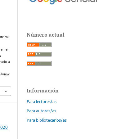
Número actual
trital
 en el
n
erado a
e/view
Información
Para lectores/as
Para autores/as
Para bibliotecarios/as
2020