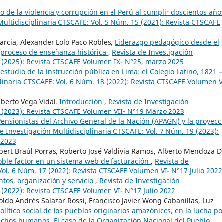
o de la violencia y corrupción en el Perú al cumplir doscientos año
Multidisciplinaria CTSCAFE: Vol. 5 Núm. 15 (2021): Revista CTSCAFE
Garcia, Alexander Lolo Paco Robles,
Liderazgo pedagógico desde el
 proceso de enseñanza histórica
,
Revista de Investigación
5 (2025): Revista CTSCAFE Volumen IX- N°25, marzo 2025
estudio de la instrucción pública en Lima: el Colegio Latino, 1821 –
plinaria CTSCAFE: Vol. 6 Núm. 18 (2022): Revista CTSCAFE Volumen V
lberto Vega Vidal,
Introducción
,
Revista de Investigación
9 (2023): Revista CTSCAFE Volumen VII- N°19 Marzo 2023
Pensionistas del Archivo General de la Nación (APAGN) y la proyecc
e Investigación Multidisciplinaria CTSCAFE: Vol. 7 Núm. 19 (2023):
 2023
obert Braúl Porras, Roberto José Valdivia Ramos, Alberto Mendoza 
oble factor en un sistema web de facturación
,
Revista de
Vol. 6 Núm. 17 (2022): Revista CTSCAFE Volumen VI- N°17 Julio 2022
tos, organización y servicio
,
Revista de Investigación
 (2022): Revista CTSCAFE Volumen VI- N°17 Julio 2022
oldo Andrés Salazar Rossi, Francisco Javier Wong Cabanillas, Luz
lítico social de los pueblos originarios amazónicos, en la lucha po
rechos humanos. El caso de la Organización Nacional del Pueblo