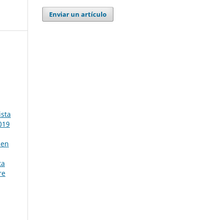
Enviar un artículo
ista
019
men
ta
re