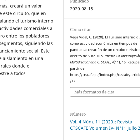
Publicado
emás, creará un valor
2020-08-15
 este circuito, que en
lando el turismo interno
actividades comerciales a
Cómo citar
tro entre los pobladores
Vega Vidal, C. (2020). El Turismo interno dis
s segmentos, siguiendo las
como actividad económica en tiempos de
pandemia: creación de un circuito turístico
anciamiento social. Este
distrito de Surquillo.
Revista De Investigació
de aislamiento en una
Multidisciplinaria CTSCAFE
,
4
(11), 16. Recup
urales donde el
partir de
estre a todos
https://ctscafe.pe/index.php/ctscafe/articl
/17
Más formatos de cita
Número
Vol. 4 Núm. 11 (2020): Revista
CTSCAFE Volumen IV- N°11 Julio 