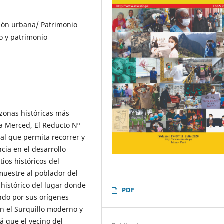
ción urbana/ Patrimonio
o y patrimonio
s zonas históricas más
La Merced, El Reducto Nº
ural que permita recorrer y
ncia en el desarrollo
tios históricos del
muestre al poblador del
o histórico del lugar donde
PDF
ndo por sus orígenes
en el Surquillo moderno y
rá que el vecino del