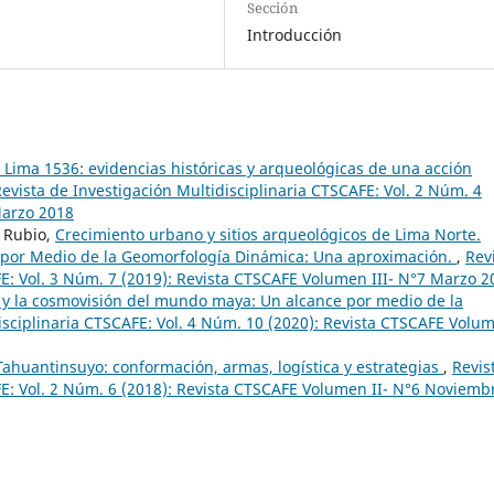
Sección
Introducción
e Lima 1536: evidencias históricas y arqueológicas de una acción
evista de Investigación Multidisciplinaria CTSCAFE: Vol. 2 Núm. 4
Marzo 2018
d Rubio,
Crecimiento urbano y sitios arqueológicos de Lima Norte.
 por Medio de la Geomorfología Dinámica: Una aproximación.
,
Rev
FE: Vol. 3 Núm. 7 (2019): Revista CTSCAFE Volumen III- N°7 Marzo 2
 y la cosmovisión del mundo maya: Un alcance por medio de la
isciplinaria CTSCAFE: Vol. 4 Núm. 10 (2020): Revista CTSCAFE Volu
Tahuantinsuyo: conformación, armas, logística y estrategias
,
Revis
FE: Vol. 2 Núm. 6 (2018): Revista CTSCAFE Volumen II- N°6 Noviemb