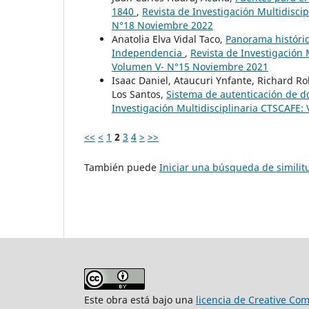
1840
,
Revista de Investigación Multidisci
N°18 Noviembre 2022
Anatolia Elva Vidal Taco,
Panorama históric
Independencia
,
Revista de Investigación 
Volumen V- N°15 Noviembre 2021
Isaac Daniel, Ataucuri Ynfante, Richard R
Los Santos,
Sistema de autenticación de d
Investigación Multidisciplinaria CTSCAFE: 
<<
<
1
2
3
4
>
>>
También puede
Iniciar una búsqueda de simili
Este obra está bajo una
licencia de Creative Co