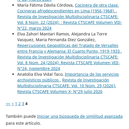
María Fátima Dávila Córdova,
Cocinera de otra clase.
Cocineras afrodescendientes en Lima (1956-1968).
,
Revista de Investigación Multidisciplinaria CTSCAFE:
Vol. 8 Núm. 22 (2024): : Revista CTSCAFE Volumen VIII-
N°22, marzo 2024
Elva Zahorí Mantari Ramos, Alejandra La Torre
Vasquez, Maria Fernanda Diez González,
Repercusiones Geopolíticas del Tratado de Versalles
entre Francia y Alemania: El Cuarto Punto, 1919-1933
,
Revista de Investigación Multidisciplinaria CTSCAFE:
Vol. 8 Núm. 24 (2024): Revista CTSCAFE Volumen VIII-
N°24, noviembre 2024
Anatolia Elva Vidal Taco,
Importancia de los servicios
archivísticos públicos
,
Revista de Investigación
Multidisciplinaria CTSCAFE: Vol. 10 Núm. 29 (2026):
Revista CTSCAFE Volumen X- N°29 julio 2026
<<
<
1
2
3
4
También puede
Iniciar una búsqueda de similitud avanzada
para este artículo.