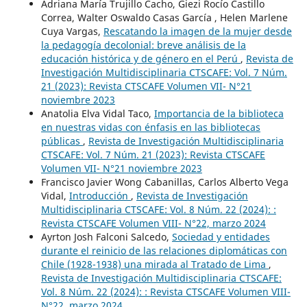
Adriana María Trujillo Cacho, Giezi Rocío Castillo
Correa, Walter Oswaldo Casas García , Helen Marlene
Cuya Vargas,
Rescatando la imagen de la mujer desde
la pedagogía decolonial: breve análisis de la
educación histórica y de género en el Perú
,
Revista de
Investigación Multidisciplinaria CTSCAFE: Vol. 7 Núm.
21 (2023): Revista CTSCAFE Volumen VII- N°21
noviembre 2023
Anatolia Elva Vidal Taco,
Importancia de la biblioteca
en nuestras vidas con énfasis en las bibliotecas
públicas
,
Revista de Investigación Multidisciplinaria
CTSCAFE: Vol. 7 Núm. 21 (2023): Revista CTSCAFE
Volumen VII- N°21 noviembre 2023
Francisco Javier Wong Cabanillas, Carlos Alberto Vega
Vidal,
Introducción
,
Revista de Investigación
Multidisciplinaria CTSCAFE: Vol. 8 Núm. 22 (2024): :
Revista CTSCAFE Volumen VIII- N°22, marzo 2024
Ayrton Josh Falconi Salcedo,
Sociedad y entidades
durante el reinicio de las relaciones diplomáticas con
Chile (1928-1938) una mirada al Tratado de Lima
,
Revista de Investigación Multidisciplinaria CTSCAFE:
Vol. 8 Núm. 22 (2024): : Revista CTSCAFE Volumen VIII-
N°22, marzo 2024