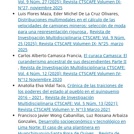
Vol. 9 Núm. 27 (2025): Revista CTSCAFE Volumen IX-
N°27, noviembre 2025
Luis Flores Maza, Eder Michel De La Cruz Olivares,
Distribuciones multimodales en el cálculo de las
velocidades de camiones mineros: selección de moda
para una representación rigurosa
,
Revista de
Investigación Multidisciplinaria CTSCAFE: Vol. 9 Núm.
25 (2025): Revista CTSCAFE Volumen IX- N°25, marzo
2025
Carlos Alberto Camasca Francia,
El curaca Camasca: El
curanderismo ancestral de sus descendientes Parte II
,
Revista de Investigación Multidisciplinaria CTSCAFE:
Vol. 4 Núm. 12 (2020): Revista CTSCAFE Volumen IV-
N°12 Noviembre 2020
Anatolia Elva Vidal Taco,
Crónica de las traiciones de
los poderes del estado al pueblo en el quinquenio
2016 – 2021
,
Revista de Investigación
Multidisciplinaria CTSCAFE: Vol. 5 Núm. 13 (2021):
Revista CTSCAFE Volumen V- N°13 Marzo 2021
Francisco Javier Wong Cabanillas, Luz Rossana Arbaiza
Gonzales,
Desarrollo socioeconómico y tecnológico en
Lima Norte: El caso de una plantinera en
Huanchipuquio-Santa Rosa de Quives.
,
Revista de