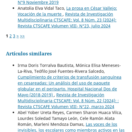
N°9 Noviembre 2019
Anatolia Elva Vidal Taco,
La prosa en César Vallejo:
Vocación de la muerte
,
Revista de Investigación
Multidisciplinaria CTSCAFE: Vol. 8 Núm. 23 (2024):
Revista CTSCAFE Volumen VIII- N°23, julio 2024
1
2
3
>
>>
Artículos similares
Irma Doris Torralva Bautista, Mónica Elisa Meneses-
La-Riva, Teófilo José Fuentes-Rivera Salcedo,
Cumplimiento de criterios de transfusión sanguínea
en cesareadas: Un análisis del uso de paquete
globular en el periparto. Hospital Nacional Dos de
Mayo (2018-2019)
,
Revista de Investigación
Multidisciplinaria CTSCAFE: Vol. 8 Núm. 22 (2024): :
Revista CTSCAFE Volumen VIII- N°22, marzo 2024
Abel Yober Ureta Reyes, Carmen Sharon Huaca Vilca,
Lourdes Soledad Tamayo León, Cele Ramón Alata
Román, Marleni Mendoza Damas,
Las voces de los
invisibles, los escolares como miembros activos en las