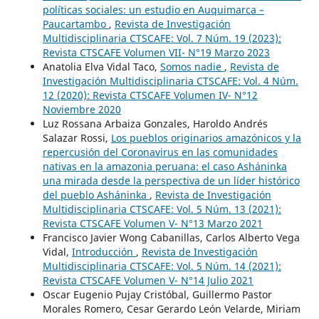
políticas sociales: un estudio en Auquimarca –
Paucartambo
,
Revista de Investigación
Multidisciplinaria CTSCAFE: Vol. 7 Núm. 19 (2023):
Revista CTSCAFE Volumen VII- N°19 Marzo 2023
Anatolia Elva Vidal Taco,
Somos nadie
,
Revista de
Investigación Multidisciplinaria CTSCAFE: Vol. 4 Núm.
12 (2020): Revista CTSCAFE Volumen IV- N°12
Noviembre 2020
Luz Rossana Arbaiza Gonzales, Haroldo Andrés
Salazar Rossi,
Los pueblos originarios amazónicos y la
repercusión del Coronavirus en las comunidades
nativas en la amazonia peruana: el caso Asháninka
una mirada desde la perspectiva de un líder histórico
del pueblo Asháninka
,
Revista de Investigación
Multidisciplinaria CTSCAFE: Vol. 5 Núm. 13 (2021):
Revista CTSCAFE Volumen V- N°13 Marzo 2021
Francisco Javier Wong Cabanillas, Carlos Alberto Vega
Vidal,
Introducción
,
Revista de Investigación
Multidisciplinaria CTSCAFE: Vol. 5 Núm. 14 (2021):
Revista CTSCAFE Volumen V- N°14 Julio 2021
Oscar Eugenio Pujay Cristóbal, Guillermo Pastor
Morales Romero, Cesar Gerardo León Velarde, Miriam