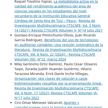
Raquel Tovalino Yapias,
La metodología activa en la
calidad del rendimiento académico del área de
ciencias sociales en los estudiantes del nivel
secundario de la Institución Educativa General
Córdova de Santa Ana de Tusi – Pasco
,
Revista de
Investigación Multidisciplinaria CTSCAFE: Vol. 5 Núm.
14 (2021): Revista CTSCAFE Volumen V- N°14 Julio 2021
Gustavo Enrique Piminchumo Olivos, Juan Ricardo
García Rodríguez,
Beneficios del uso de tecnologías
en auditorias contables: Una revisión sistemática de la
literatura
,
Revista de Investigación Multidisciplinaria
CTSCAFE: Vol. 8 Núm. 22 (2024): : Revista CTSCAFE
Volumen VIII- N°22, marzo 2024
Miky Gerónimo Ortiz Ramírez, Paulo Cesar Olivares
Taipe, Zoraida Judith Huamán Gutiérrez, Hilario
Tarazona Miranda, Erick Dante Inche Villegas,
Organización: seis clases de solución a casos
bidimensionales resueltos por la programación lineal
,
Revista de Investigación Multidisciplinaria CTSCAFE:
Vol. 6 Núm. 17 (2022): Revista CTSCAFE Volumen VI-
N°17 Julio 2022
Ciro Omar Meneses Valcarcel,
Aportes y
consideraciones para la historia del Hospital Nacional