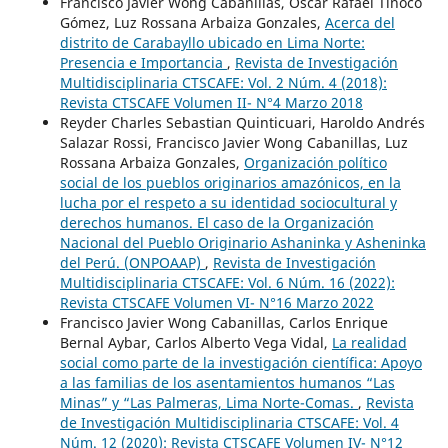
Francisco Javier Wong Cabanillas, Oscar Rafael Tinoco
Gómez, Luz Rossana Arbaiza Gonzales,
Acerca del
distrito de Carabayllo ubicado en Lima Norte:
Presencia e Importancia
,
Revista de Investigación
Multidisciplinaria CTSCAFE: Vol. 2 Núm. 4 (2018):
Revista CTSCAFE Volumen II- N°4 Marzo 2018
Reyder Charles Sebastian Quinticuari, Haroldo Andrés
Salazar Rossi, Francisco Javier Wong Cabanillas, Luz
Rossana Arbaiza Gonzales,
Organización político
social de los pueblos originarios amazónicos, en la
lucha por el respeto a su identidad sociocultural y
derechos humanos. El caso de la Organización
Nacional del Pueblo Originario Ashaninka y Asheninka
del Perú. (ONPOAAP)
,
Revista de Investigación
Multidisciplinaria CTSCAFE: Vol. 6 Núm. 16 (2022):
Revista CTSCAFE Volumen VI- N°16 Marzo 2022
Francisco Javier Wong Cabanillas, Carlos Enrique
Bernal Aybar, Carlos Alberto Vega Vidal,
La realidad
social como parte de la investigación científica: Apoyo
a las familias de los asentamientos humanos “Las
Minas” y “Las Palmeras, Lima Norte-Comas.
,
Revista
de Investigación Multidisciplinaria CTSCAFE: Vol. 4
Núm. 12 (2020): Revista CTSCAFE Volumen IV- N°12