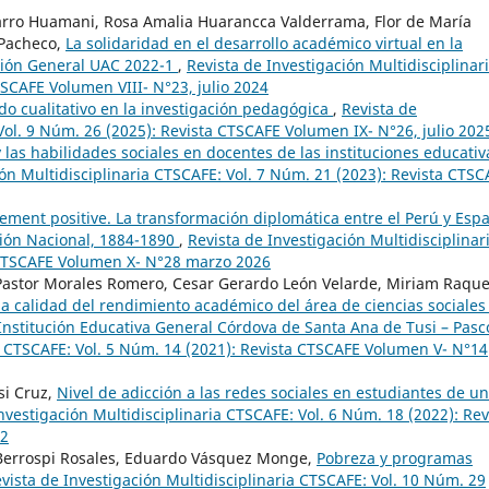
rro Huamani, Rosa Amalia Huarancca Valderrama, Flor de María
 Pacheco,
La solidaridad en el desarrollo académico virtual en la
ción General UAC 2022-1
,
Revista de Investigación Multidisciplinar
TSCAFE Volumen VIII- N°23, julio 2024
do cualitativo en la investigación pedagógica
,
Revista de
Vol. 9 Núm. 26 (2025): Revista CTSCAFE Volumen IX- N°26, julio 202
y las habilidades sociales en docentes de las instituciones educativ
ión Multidisciplinaria CTSCAFE: Vol. 7 Núm. 21 (2023): Revista CTSC
ment positive. La transformación diplomática entre el Perú y Esp
ión Nacional, 1884-1890
,
Revista de Investigación Multidisciplinar
 CTSCAFE Volumen X- N°28 marzo 2026
 Pastor Morales Romero, Cesar Gerardo León Velarde, Miriam Raque
la calidad del rendimiento académico del área de ciencias sociales
a Institución Educativa General Córdova de Santa Ana de Tusi – Pas
ia CTSCAFE: Vol. 5 Núm. 14 (2021): Revista CTSCAFE Volumen V- N°14
si Cruz,
Nivel de adicción a las redes sociales en estudiantes de u
nvestigación Multidisciplinaria CTSCAFE: Vol. 6 Núm. 18 (2022): Rev
22
d Berrospi Rosales, Eduardo Vásquez Monge,
Pobreza y programas
vista de Investigación Multidisciplinaria CTSCAFE: Vol. 10 Núm. 29