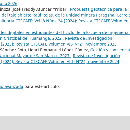
ulio 2026
inoza, José Freddy Atuncar Yrribari,
Propuesta geotécnica para la
e del tajo abierto Raúl Rojas, de la unidad minera Paragsha, Cerro 
iplinaria CTSCAFE: Vol. 8 Núm. 24 (2024): Revista CTSCAFE Volumen
es digitales en estudiantes del I ciclo de la Escuela de Ingeniería
San Cristóbal de Huamanga, 2022
,
Revista de Investigación
1 (2023): Revista CTSCAFE Volumen VII- N°21 noviembre 2023
el Sánchez Soto, Henri Emmanuel López Gómez,
Gestión y conciencia
 Nacional Mayor de San Marcos-2023
,
Revista de Investigación
4 (2024): Revista CTSCAFE Volumen VIII- N°24, noviembre 2024
tud avanzada
para este artículo.