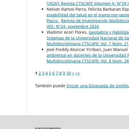
(2026): Revista CTSCAFE Volumen X- N°29 j
Nelson Ramos Parra, Felicita Barbaran Esp
estabilidad del talud en el tramo nor-oest
Pasco
,
Revista de Investigación Multidisc
VIII- N°24, noviembre 2024
Vladimir Acori Flores,
GeoGebra y Habilidad
Sistemas de la Universidad Nacional de 
Multidisciplinaria CTSCAFE: Vol. 7 Núm. 2
José Freddy Atuncar Yrribari, Juan Manu
ambiental en docentes de la Universidad
Multidisciplinaria CTSCAFE: Vol. 8 Núm. 2
1
2
3
4
5
6
7
8
9
10
>
>>
También puede
Iniciar una búsqueda de simili