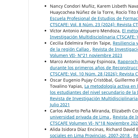
Nancy Condori Muñiz, Karem Lisbeth Nava
Huaycochea Núñez de la Torre, Rocío Tito
Escuela Profesional de Estudios de Forma
CTSCAFE: Vol. 8 Núm. 23 (2024): Revista C
Víctor Antonio Ampuero Mendoza,
El méto
Investigación Multidisciplinaria CTSCAFE: 
Cecilia Edelmira Ferrón Taipe,
Resiliencia 
de la región Callao
,
Revista de Investigac
Volumen VII- N°21 noviembre 2023
Marco Antonio Rumay Espinoza,
Rapproche
durante los primeros años de Reconstrucc
CTSCAFE: Vol. 10 Núm. 28 (2026): Revista
Oscar Eugenio Pujay Cristóbal, Guillermo
Tovalino Yapias,
La metodología activa en 
los estudiantes del nivel secundario de l
Revista de Investigación Multidisciplinar
Julio 2021
Carlos Alberto Peña Miranda, Elizabeth Co
universidad privada de Lima
,
Revista de I
CTSCAFE Volumen VI- N°18 Noviembre 20
Alida Isidora Díaz Encinas, Richard Davi
sociales en Lima Provincias, 2007-2018
,
Re