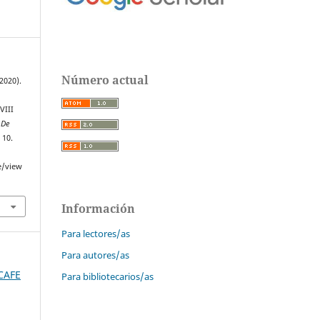
Número actual
2020).
VIII
 De
, 10.
e/view
Información
Para lectores/as
Para autores/as
SCAFE
Para bibliotecarios/as