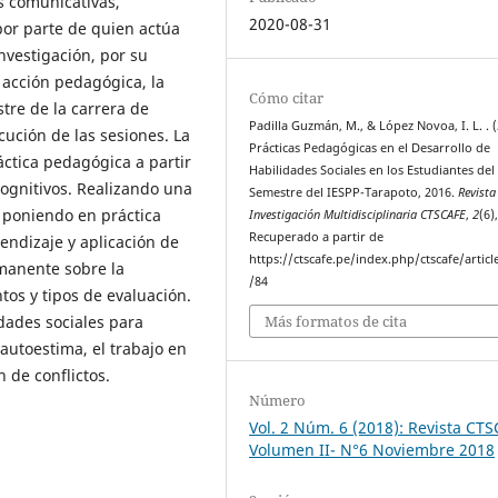
 comunicativas,
2020-08-31
or parte de quien actúa
investigación, por su
 acción pedagógica, la
Cómo citar
tre de la carrera de
Padilla Guzmán, M., & López Novoa, I. L. . (
cución de las sesiones. La
Prácticas Pedagógicas en el Desarrollo de
áctica pedagógica a partir
Habilidades Sociales en los Estudiantes del 
ognitivos. Realizando una
Semestre del IESPP-Tarapoto, 2016.
Revista
 poniendo en práctica
Investigación Multidisciplinaria CTSCAFE
,
2
(6)
Recuperado a partir de
rendizaje y aplicación de
https://ctscafe.pe/index.php/ctscafe/articl
rmanente sobre la
/84
tos y tipos de evaluación.
Más formatos de cita
idades sociales para
autoestima, el trabajo en
 de conflictos.
Número
Vol. 2 Núm. 6 (2018): Revista CT
Volumen II- N°6 Noviembre 2018