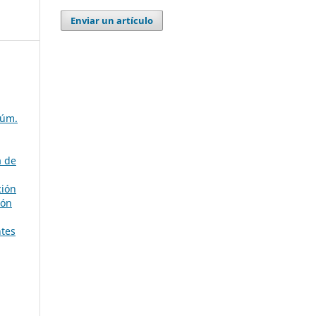
Enviar un artículo
Núm.
a de
ción
ión
ntes