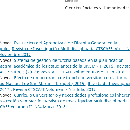
Sección
Ciencias Sociales y Humanidades
 Novoa,
Evaluación del Aprendizaje de Filosofía General en la
apoto
,
Revista de Investigación Multidisciplinaria CTSCAFE: Vol. 1 
 Noviembre 2017
 Novoa,
Sistema de gestión de tutoría basada en la planificación
integral académica de los estudiantes de la UNSM - T, 2016
,
Revist
Vol. 2 Núm. 5 (2018): Revista CTSCAFE Volumen II- N°5 Julio 2018
 Novoa,
Efecto de un programa de tutoría universitaria en la forma
idad Nacional de San Martín - Tarapoto, 2015
,
Revista de Investigac
(2017): Revista CTSCAFE Volumen I- N°2 Julio 2017
 Novoa,
Currículo universitario y necesidades profesionales inhere
yo – región San Martín
,
Revista de Investigación Multidisciplinaria
TSCAFE Volumen II- N°4 Marzo 2018