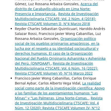
Gómez, Luz Rossana Arbaiza Gonzales,
Acerca del
distrito de Carabayllo ubicado en Lima Norte:
Presencia e Importancia
,
Revista de Investigación
Multidisciplinaria CTSCAFE: Vol. 2 Núm. 4 (2018):
Revista CTSCAFE Volumen II- N°4 Marzo 2018
Reyder Charles Sebastian Quinticuari, Haroldo Andrés
Salazar Rossi, Francisco Javier Wong Cabanillas, Luz
Rossana Arbaiza Gonzales,
Organización político
social de los pueblos originarios amazónicos, en la
lucha por el respeto a su identidad sociocultural y
derechos humanos. El caso de la Organización
Nacional del Pueblo Originario Ashaninka y Asheninka
del Perú. (ONPOAAP)
,
Revista de Investigación
Multidisciplinaria CTSCAFE: Vol. 6 Núm. 16 (2022):
Revista CTSCAFE Volumen VI- N°16 Marzo 2022
Francisco Javier Wong Cabanillas, Carlos Enrique
Bernal Aybar, Carlos Alberto Vega Vidal,
La realidad
social como parte de la investigación científica: Apoyo
a las familias de los asentamientos humanos “Las
Minas” y “Las Palmeras, Lima Norte-Comas.
,
Revista
de Investigación Multidisciplinaria CTSCAFE: Vol. 4
Núm. 12 (2020): Revista CTSCAFE Volumen IV- N°12