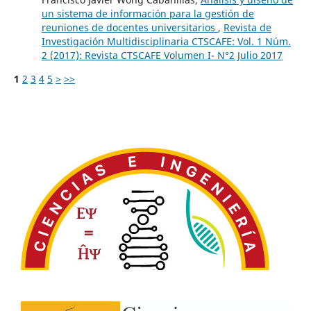
un sistema de información para la gestión de
reuniones de docentes universitarios
,
Revista de
Investigación Multidisciplinaria CTSCAFE: Vol. 1 Núm.
2 (2017): Revista CTSCAFE Volumen I- N°2 Julio 2017
1
2
3
4
5
>
>>