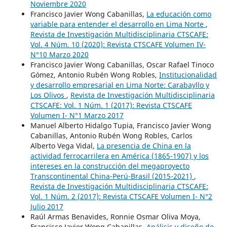
Noviembre 2020
Francisco Javier Wong Cabanillas,
La educación como
variable para entender el desarrollo en Lima Norte
,
Revista de Investigación Multidisciplinaria CTSCAFE:
Vol. 4 Núm. 10 (2020): Revista CTSCAFE Volumen IV-
N°10 Marzo 2020
Francisco Javier Wong Cabanillas, Oscar Rafael Tinoco
Gómez, Antonio Rubén Wong Robles,
Institucionalidad
y desarrollo empresarial en Lima Norte: Carabayllo y
Los Olivos
,
Revista de Investigación Multidisciplinaria
CTSCAFE: Vol. 1 Núm. 1 (2017): Revista CTSCAFE
Volumen I- N°1 Marzo 2017
Manuel Alberto Hidalgo Tupia, Francisco Javier Wong
Cabanillas, Antonio Rubén Wong Robles, Carlos
Alberto Vega Vidal,
La presencia de China en la
actividad ferrocarrilera en América (1865-1907) y los
intereses en la construcción del megaproyecto
Transcontinental China-Perú-Brasil (2015-2021)
,
Revista de Investigación Multidisciplinaria CTSCAFE:
Vol. 1 Núm. 2 (2017): Revista CTSCAFE Volumen I- N°2
Julio 2017
Raúl Armas Benavides, Ronnie Osmar Oliva Moya,
Francisco Javier Wong Cabanillas,
Análisis y diseño de