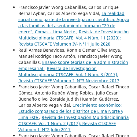
Francisco Javier Wong Cabanillas, Carlos Enrique
Bernal Aybar, Carlos Alberto Vega Vidal,
La realidad
social como parte de la investigación científica: Apoyo
a las familias del asentamiento humano “29 de
enero”, Comas - Lima Norte
,
Revista de Investigación
Multidisciplinaria CTSCAFE: Vol. 4 Núm. 11 (2020):
Revista CTSCAFE Volumen IV- N°11 Julio 2020
Raúl Armas Benavides, Ronnie Osmar Oliva Moya,
Manuel Rodrigo Taco Antón, Francisco Javier Wong
Cabanillas,
Ensayo sobre teorías de la administración
empresarial
,
Revista de Investigación
Multidisciplinaria CTSCAFE: Vol. 1 Núm. 3 (2017):
Revista CTSCAFE Volumen I- N°3 Noviembre 2017
Francisco Javier Wong Cabanillas, Oscar Rafael Tinoco
Gómez, Antonio Rubén Wong Robles, Julio Cesar
Buenaño olivo, Zoraida Judith Huamán Gutiérrez,
Carlos Alberto Vega Vidal,
Crecimiento económico:
Estudio comparado de los distritos de Lima Norte y
Lima Este
,
Revista de Investigación Multidisciplinaria
CTSCAFE: Vol. 1 Núm. 2 (2017): Revista CTSCAFE
Volumen I- N°2 Julio 2017
Francisco Javier Wong Cabanillas, Oscar Rafael Tinoco