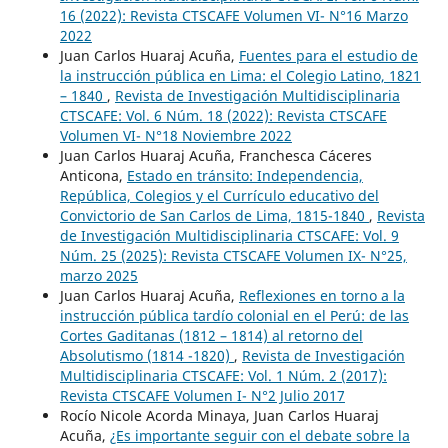
16 (2022): Revista CTSCAFE Volumen VI- N°16 Marzo
2022
Juan Carlos Huaraj Acuña,
Fuentes para el estudio de
la instrucción pública en Lima: el Colegio Latino, 1821
– 1840
,
Revista de Investigación Multidisciplinaria
CTSCAFE: Vol. 6 Núm. 18 (2022): Revista CTSCAFE
Volumen VI- N°18 Noviembre 2022
Juan Carlos Huaraj Acuña, Franchesca Cáceres
Anticona,
Estado en tránsito: Independencia,
República, Colegios y el Currículo educativo del
Convictorio de San Carlos de Lima, 1815-1840
,
Revista
de Investigación Multidisciplinaria CTSCAFE: Vol. 9
Núm. 25 (2025): Revista CTSCAFE Volumen IX- N°25,
marzo 2025
Juan Carlos Huaraj Acuña,
Reflexiones en torno a la
instrucción pública tardío colonial en el Perú: de las
Cortes Gaditanas (1812 – 1814) al retorno del
Absolutismo (1814 -1820)
,
Revista de Investigación
Multidisciplinaria CTSCAFE: Vol. 1 Núm. 2 (2017):
Revista CTSCAFE Volumen I- N°2 Julio 2017
Rocío Nicole Acorda Minaya, Juan Carlos Huaraj
Acuña,
¿Es importante seguir con el debate sobre la