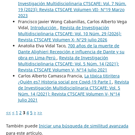
Investigación Multidisciplinaria CTSCAFE: Vol. 7 Núm.
19 (2023): Revista CTSCAFE Volumen VII- N°19 Marzo
2023
Francisco Javier Wong Cabanillas, Carlos Alberto Vega
Vidal,
Introducción
,
Revista de Investigación
Multidisciplinaria CTSCAFE: Vol. 10 Núm. 29 (2026):
Revista CTSCAFE Volumen X- N°29 julio 2026
Anatolia Elva Vidal Taco,
700 años de la muerte de
Dante Alighieri Recepción e influencia de Dante y su
obra en Lima-Perú
,
Revista de Investigación
Multidisciplinaria CTSCAFE: Vol. 5 Núm. 14 (2021):
Revista CTSCAFE Volumen V- N°14 Julio 2021
Carlos Alberto Camasca Francia,
La tóxica titiritera
¿Quién es? Historia social pre Covid-19 Parte I
,
Revista
de Investigación Multidisciplinaria CTSCAFE: Vol. 5
Núm. 14 (2021): Revista CTSCAFE Volumen V- N°14
Julio 2021
<<
<
1
2
3
4
5
>
>>
También puede
Iniciar una búsqueda de similitud avanzada
para este artículo.