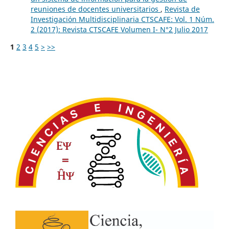
reuniones de docentes universitarios
,
Revista de
Investigación Multidisciplinaria CTSCAFE: Vol. 1 Núm.
2 (2017): Revista CTSCAFE Volumen I- N°2 Julio 2017
1
2
3
4
5
>
>>