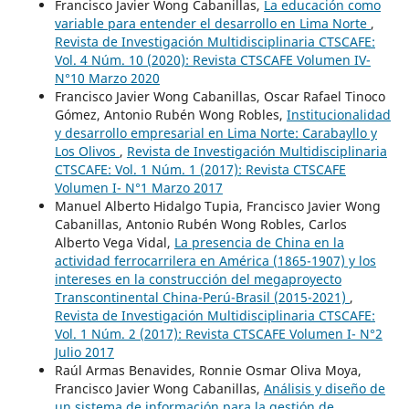
Francisco Javier Wong Cabanillas,
La educación como
variable para entender el desarrollo en Lima Norte
,
Revista de Investigación Multidisciplinaria CTSCAFE:
Vol. 4 Núm. 10 (2020): Revista CTSCAFE Volumen IV-
N°10 Marzo 2020
Francisco Javier Wong Cabanillas, Oscar Rafael Tinoco
Gómez, Antonio Rubén Wong Robles,
Institucionalidad
y desarrollo empresarial en Lima Norte: Carabayllo y
Los Olivos
,
Revista de Investigación Multidisciplinaria
CTSCAFE: Vol. 1 Núm. 1 (2017): Revista CTSCAFE
Volumen I- N°1 Marzo 2017
Manuel Alberto Hidalgo Tupia, Francisco Javier Wong
Cabanillas, Antonio Rubén Wong Robles, Carlos
Alberto Vega Vidal,
La presencia de China en la
actividad ferrocarrilera en América (1865-1907) y los
intereses en la construcción del megaproyecto
Transcontinental China-Perú-Brasil (2015-2021)
,
Revista de Investigación Multidisciplinaria CTSCAFE:
Vol. 1 Núm. 2 (2017): Revista CTSCAFE Volumen I- N°2
Julio 2017
Raúl Armas Benavides, Ronnie Osmar Oliva Moya,
Francisco Javier Wong Cabanillas,
Análisis y diseño de
un sistema de información para la gestión de