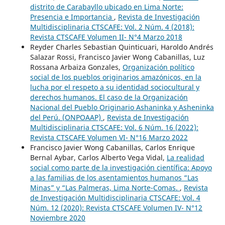
distrito de Carabayllo ubicado en Lima Norte:
Presencia e Importancia
,
Revista de Investigación
Multidisciplinaria CTSCAFE: Vol. 2 Núm. 4 (2018):
Revista CTSCAFE Volumen II- N°4 Marzo 2018
Reyder Charles Sebastian Quinticuari, Haroldo Andrés
Salazar Rossi, Francisco Javier Wong Cabanillas, Luz
Rossana Arbaiza Gonzales,
Organización político
social de los pueblos originarios amazónicos, en la
lucha por el respeto a su identidad sociocultural y
derechos humanos. El caso de la Organización
Nacional del Pueblo Originario Ashaninka y Asheninka
del Perú. (ONPOAAP)
,
Revista de Investigación
Multidisciplinaria CTSCAFE: Vol. 6 Núm. 16 (2022):
Revista CTSCAFE Volumen VI- N°16 Marzo 2022
Francisco Javier Wong Cabanillas, Carlos Enrique
Bernal Aybar, Carlos Alberto Vega Vidal,
La realidad
social como parte de la investigación científica: Apoyo
a las familias de los asentamientos humanos “Las
Minas” y “Las Palmeras, Lima Norte-Comas.
,
Revista
de Investigación Multidisciplinaria CTSCAFE: Vol. 4
Núm. 12 (2020): Revista CTSCAFE Volumen IV- N°12
Noviembre 2020