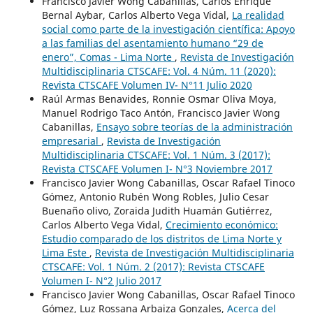
Francisco Javier Wong Cabanillas, Carlos Enrique
Bernal Aybar, Carlos Alberto Vega Vidal,
La realidad
social como parte de la investigación científica: Apoyo
a las familias del asentamiento humano “29 de
enero”, Comas - Lima Norte
,
Revista de Investigación
Multidisciplinaria CTSCAFE: Vol. 4 Núm. 11 (2020):
Revista CTSCAFE Volumen IV- N°11 Julio 2020
Raúl Armas Benavides, Ronnie Osmar Oliva Moya,
Manuel Rodrigo Taco Antón, Francisco Javier Wong
Cabanillas,
Ensayo sobre teorías de la administración
empresarial
,
Revista de Investigación
Multidisciplinaria CTSCAFE: Vol. 1 Núm. 3 (2017):
Revista CTSCAFE Volumen I- N°3 Noviembre 2017
Francisco Javier Wong Cabanillas, Oscar Rafael Tinoco
Gómez, Antonio Rubén Wong Robles, Julio Cesar
Buenaño olivo, Zoraida Judith Huamán Gutiérrez,
Carlos Alberto Vega Vidal,
Crecimiento económico:
Estudio comparado de los distritos de Lima Norte y
Lima Este
,
Revista de Investigación Multidisciplinaria
CTSCAFE: Vol. 1 Núm. 2 (2017): Revista CTSCAFE
Volumen I- N°2 Julio 2017
Francisco Javier Wong Cabanillas, Oscar Rafael Tinoco
Gómez, Luz Rossana Arbaiza Gonzales,
Acerca del