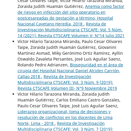
Cesar Olivares Taipe, Víctor Hilario Tarazona Miranda,
Zoraida Judith Huamán Gutiérrez,
Anemia como factor
de riesgo en infección del sitio operatorio en
postcesareadas de gestación a término, Hospital
Nacional Cayetano Heredia, 2018
,
Revista de
Investigación Multidisciplinaria CTSCAFE: Vol. 5 Núm.
14 (2021): Revista CTSCAFE Volumen V- N°14 Julio 2021
Víctor Hilario Tarazona Miranda, Paulo Cesar Olivares
Taipe, Zoraida Judith Huamán Gutiérrez, Giovanini
Martinez Asmad, Miky Gerónimo Ortiz Ramírez, Ayllin
Oswaldo Zavaleta Persantes, José Luis Aguilar Saenz,
Rolando Pedro Adrianzen,
Bioseguridad en el área de
cirugía del Hospital Nacional Daniel Alcides Carrión,
Callao 2018
,
Revista de Investigación
Multidisciplinaria CTSCAFE: Vol. 3 Núm. 9 (2019):
Revista CTSCAFE Volumen III- N°9 Noviembre 2019
Víctor Hilario Tarazona Miranda, Zoraida Judith
Huamán Gutiérrez, Carlos Emiliano Castro Gonzales,
Paulo Cesar Olivares Taipe, José Luis Aguilar Saenz,
Liderazgo organizacional, toma de decisiones y
resolución de conflictos en los docentes de Lima
Norte, Lima - 2018
,
Revista de Investigación
Multidisciplinaria CTSCAFE: Vol. 3 Núm. 7 (2019):