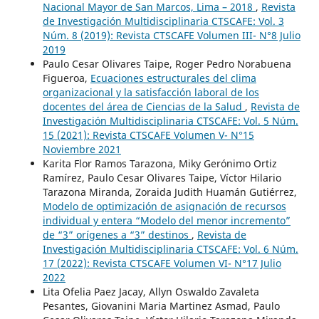
Nacional Mayor de San Marcos, Lima – 2018
,
Revista
de Investigación Multidisciplinaria CTSCAFE: Vol. 3
Núm. 8 (2019): Revista CTSCAFE Volumen III- N°8 Julio
2019
Paulo Cesar Olivares Taipe, Roger Pedro Norabuena
Figueroa,
Ecuaciones estructurales del clima
organizacional y la satisfacción laboral de los
docentes del área de Ciencias de la Salud
,
Revista de
Investigación Multidisciplinaria CTSCAFE: Vol. 5 Núm.
15 (2021): Revista CTSCAFE Volumen V- N°15
Noviembre 2021
Karita Flor Ramos Tarazona, Miky Gerónimo Ortiz
Ramírez, Paulo Cesar Olivares Taipe, Víctor Hilario
Tarazona Miranda, Zoraida Judith Huamán Gutiérrez,
Modelo de optimización de asignación de recursos
individual y entera “Modelo del menor incremento”
de “3” orígenes a “3” destinos
,
Revista de
Investigación Multidisciplinaria CTSCAFE: Vol. 6 Núm.
17 (2022): Revista CTSCAFE Volumen VI- N°17 Julio
2022
Lita Ofelia Paez Jacay, Allyn Oswaldo Zavaleta
Pesantes, Giovanini Maria Martinez Asmad, Paulo