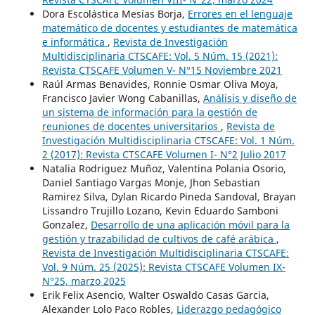
Dora Escolástica Mesías Borja,
Errores en el lenguaje
matemático de docentes y estudiantes de matemática
e informática
,
Revista de Investigación
Multidisciplinaria CTSCAFE: Vol. 5 Núm. 15 (2021):
Revista CTSCAFE Volumen V- N°15 Noviembre 2021
Raúl Armas Benavides, Ronnie Osmar Oliva Moya,
Francisco Javier Wong Cabanillas,
Análisis y diseño de
un sistema de información para la gestión de
reuniones de docentes universitarios
,
Revista de
Investigación Multidisciplinaria CTSCAFE: Vol. 1 Núm.
2 (2017): Revista CTSCAFE Volumen I- N°2 Julio 2017
Natalia Rodriguez Muñoz, Valentina Polania Osorio,
Daniel Santiago Vargas Monje, Jhon Sebastian
Ramirez Silva, Dylan Ricardo Pineda Sandoval, Brayan
Lissandro Trujillo Lozano, Kevin Eduardo Samboni
Gonzalez,
Desarrollo de una aplicación móvil para la
gestión y trazabilidad de cultivos de café arábica
,
Revista de Investigación Multidisciplinaria CTSCAFE:
Vol. 9 Núm. 25 (2025): Revista CTSCAFE Volumen IX-
N°25, marzo 2025
Erik Felix Asencio, Walter Oswaldo Casas Garcia,
Alexander Lolo Paco Robles,
Liderazgo pedagógico