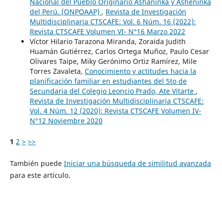
Nacional del Pueblo Originario Ashaninka y Asheninka
del Perú. (ONPOAAP)
,
Revista de Investigación
Multidisciplinaria CTSCAFE: Vol. 6 Núm. 16 (2022):
Revista CTSCAFE Volumen VI- N°16 Marzo 2022
Víctor Hilario Tarazona Miranda, Zoraida Judith
Huamán Gutiérrez, Carlos Ortega Muñoz, Paulo Cesar
Olivares Taipe, Miky Gerónimo Ortiz Ramírez, Mile
Torres Zavaleta,
Conocimiento y actitudes hacia la
planificación familiar en estudiantes del 5to de
Secundaria del Colegio Leoncio Prado, Ate Vitarte
,
Revista de Investigación Multidisciplinaria CTSCAFE:
Vol. 4 Núm. 12 (2020): Revista CTSCAFE Volumen IV-
N°12 Noviembre 2020
1
2
>
>>
También puede
Iniciar una búsqueda de similitud avanzada
para este artículo.