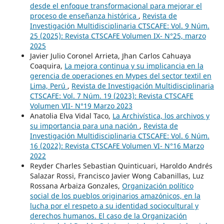
desde el enfoque transformacional para mejorar el
proceso de enseñanza histórica
,
Revista de
Investigación Multidisciplinaria CTSCAFE: Vol. 9 Núm.
25 (2025): Revista CTSCAFE Volumen IX- N°25, marzo
2025
Javier Julio Coronel Arrieta, Jhan Carlos Cahuaya
Coaquira,
La mejora continua y su implicancia en la
gerencia de operaciones en Mypes del sector textil en
Lima, Perú
,
Revista de Investigación Multidisciplinaria
CTSCAFE: Vol. 7 Núm. 19 (2023): Revista CTSCAFE
Volumen VII- N°19 Marzo 2023
Anatolia Elva Vidal Taco,
La Archivística, los archivos y
su importancia para una nación
,
Revista de
Investigación Multidisciplinaria CTSCAFE: Vol. 6 Núm.
16 (2022): Revista CTSCAFE Volumen VI- N°16 Marzo
2022
Reyder Charles Sebastian Quinticuari, Haroldo Andrés
Salazar Rossi, Francisco Javier Wong Cabanillas, Luz
Rossana Arbaiza Gonzales,
Organización político
social de los pueblos originarios amazónicos, en la
lucha por el respeto a su identidad sociocultural y
derechos humanos. El caso de la Organización