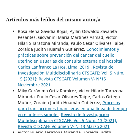
Artículos más leídos del mismo autor/a
Rosa Elena Gavidia Rojas, Ayllin Oswaldo Zavaleta
Pesantes, Giovanini Maria Martinez Asmad, Víctor
Hilario Tarazona Miranda, Paulo Cesar Olivares Taipe,
Zoraida Judith Huamán Gutiérrez,
Conocimientos y
prácticas sobre prevención del cáncer del cuello
uterino en usuarias de consulta externa del hospital
Carlos Lanfranco La Hoz. Lima, 2019
,
Revista de
Investigación Multidisciplinaria CTSCAFE: Vol. 5 Núm.
15 (2021): Revista CTSCAFE Volumen V- N°15
Noviembre 2021
Miky Gerónimo Ortiz Ramírez, Víctor Hilario Tarazona
Miranda, Paulo Cesar Olivares Taipe, Carlos Ortega
Muñoz, Zoraida Judith Huamán Gutiérrez,
Procesos
para transacciones financieras en una línea de tiempo
en el interés simple
,
Revista de Investigación
Multidisciplinaria CTSCAFE: Vol. 5 Núm. 13 (2021):
Revista CTSCAFE Volumen V- N°13 Marzo 2021
Víctor Hilario Tarazona Miranda, Zoraida Judith