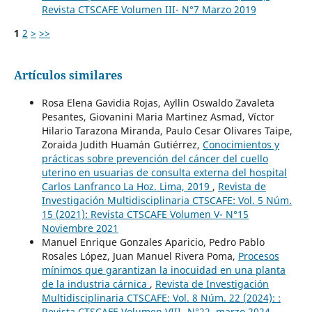
Revista CTSCAFE Volumen III- N°7 Marzo 2019
1
2
>
>>
Artículos similares
Rosa Elena Gavidia Rojas, Ayllin Oswaldo Zavaleta
Pesantes, Giovanini Maria Martinez Asmad, Víctor
Hilario Tarazona Miranda, Paulo Cesar Olivares Taipe,
Zoraida Judith Huamán Gutiérrez,
Conocimientos y
prácticas sobre prevención del cáncer del cuello
uterino en usuarias de consulta externa del hospital
Carlos Lanfranco La Hoz. Lima, 2019
,
Revista de
Investigación Multidisciplinaria CTSCAFE: Vol. 5 Núm.
15 (2021): Revista CTSCAFE Volumen V- N°15
Noviembre 2021
Manuel Enrique Gonzales Aparicio, Pedro Pablo
Rosales López, Juan Manuel Rivera Poma,
Procesos
mínimos que garantizan la inocuidad en una planta
de la industria cárnica
,
Revista de Investigación
Multidisciplinaria CTSCAFE: Vol. 8 Núm. 22 (2024): :
Revista CTSCAFE Volumen VIII- N°22, marzo 2024