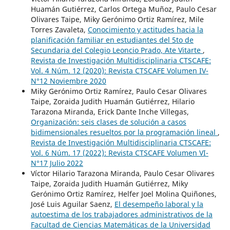
Huamán Gutiérrez, Carlos Ortega Muñoz, Paulo Cesar
Olivares Taipe, Miky Gerónimo Ortiz Ramírez, Mile
Torres Zavaleta,
Conocimiento y actitudes hacia la
planificación familiar en estudiantes del 5to de
Secundaria del Colegio Leoncio Prado, Ate Vitarte
,
Revista de Investigación Multidisciplinaria CTSCAFE:
Vol. 4 Núm. 12 (2020): Revista CTSCAFE Volumen IV-
N°12 Noviembre 2020
Miky Gerónimo Ortiz Ramírez, Paulo Cesar Olivares
Taipe, Zoraida Judith Huamán Gutiérrez, Hilario
Tarazona Miranda, Erick Dante Inche Villegas,
Organización: seis clases de solución a casos
bidimensionales resueltos por la programación lineal
,
Revista de Investigación Multidisciplinaria CTSCAFE:
Vol. 6 Núm. 17 (2022): Revista CTSCAFE Volumen VI-
N°17 Julio 2022
Víctor Hilario Tarazona Miranda, Paulo Cesar Olivares
Taipe, Zoraida Judith Huamán Gutiérrez, Miky
Gerónimo Ortiz Ramírez, Helfer Joel Molina Quiñones,
José Luis Aguilar Saenz,
El desempeño laboral y la
autoestima de los trabajadores administrativos de la
Facultad de Ciencias Matemáticas de la Universidad