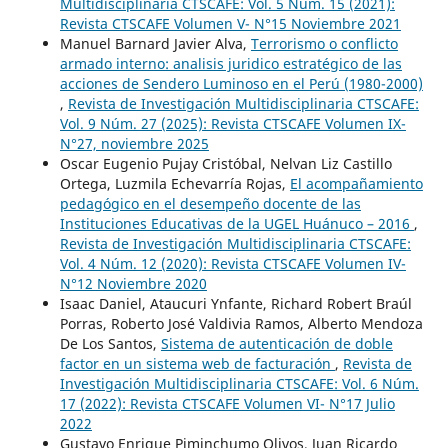
Multidisciplinaria CTSCAFE: Vol. 5 Núm. 15 (2021):
Revista CTSCAFE Volumen V- N°15 Noviembre 2021
Manuel Barnard Javier Alva,
Terrorismo o conflicto
armado interno: analisis juridico estratégico de las
acciones de Sendero Luminoso en el Perú (1980-2000)
,
Revista de Investigación Multidisciplinaria CTSCAFE:
Vol. 9 Núm. 27 (2025): Revista CTSCAFE Volumen IX-
N°27, noviembre 2025
Oscar Eugenio Pujay Cristóbal, Nelvan Liz Castillo
Ortega, Luzmila Echevarría Rojas,
El acompañamiento
pedagógico en el desempeño docente de las
Instituciones Educativas de la UGEL Huánuco – 2016
,
Revista de Investigación Multidisciplinaria CTSCAFE:
Vol. 4 Núm. 12 (2020): Revista CTSCAFE Volumen IV-
N°12 Noviembre 2020
Isaac Daniel, Ataucuri Ynfante, Richard Robert Braúl
Porras, Roberto José Valdivia Ramos, Alberto Mendoza
De Los Santos,
Sistema de autenticación de doble
factor en un sistema web de facturación
,
Revista de
Investigación Multidisciplinaria CTSCAFE: Vol. 6 Núm.
17 (2022): Revista CTSCAFE Volumen VI- N°17 Julio
2022
Gustavo Enrique Piminchumo Olivos, Juan Ricardo