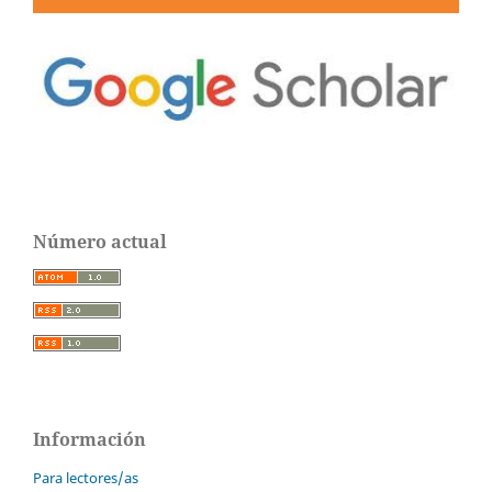
Número actual
Información
Para lectores/as