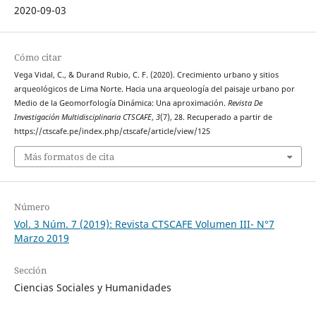
2020-09-03
Cómo citar
Vega Vidal, C., & Durand Rubio, C. F. (2020). Crecimiento urbano y sitios
arqueológicos de Lima Norte. Hacia una arqueología del paisaje urbano por
Medio de la Geomorfología Dinámica: Una aproximación.
Revista De
Investigación Multidisciplinaria CTSCAFE
,
3
(7), 28. Recuperado a partir de
https://ctscafe.pe/index.php/ctscafe/article/view/125
Más formatos de cita
Número
Vol. 3 Núm. 7 (2019): Revista CTSCAFE Volumen III- N°7
Marzo 2019
Sección
Ciencias Sociales y Humanidades