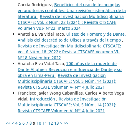
García Rodríguez,
Beneficios del uso de tecnologías
en auditorias contables: Una revisión sistemática de la
literatura
,
Revista de Investigación Multidisciplinaria
CTSCAFE: Vol. 8 Núm. 22 (2024): : Revista CTSCAFE
Volumen VIII- N°22, marzo 2024
Anatolia Elva Vidal Taco,
Ulises: de Homero y de Dante.
Análisis del descrédito de Ulises a través del tiempo
,
Revista de Investigación Multidisciplinaria CTSCAFE:
Vol. 6 Núm. 18 (2022): Revista CTSCAFE Volumen VI-
N°18 Noviembre 2022
Anatolia Elva Vidal Taco,
700 años de la muerte de
Dante Alighieri Recepción e influencia de Dante y su
obra en Lima-Perú
,
Revista de Investigación
Multidisciplinaria CTSCAFE: Vol. 5 Núm. 14 (2021):
Revista CTSCAFE Volumen V- N°14 Julio 2021
Francisco Javier Wong Cabanillas, Carlos Alberto Vega
Vidal,
Introducción
,
Revista de Investigación
Multidisciplinaria CTSCAFE: Vol. 5 Núm. 14 (2021):
Revista CTSCAFE Volumen V- N°14 Julio 2021
<<
<
4
5
6
7
8
9
10
11
12
13
>
>>