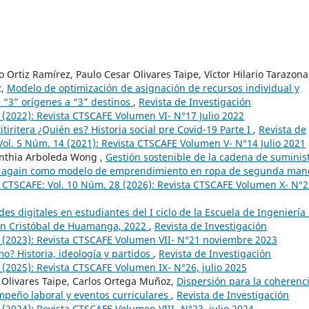
Ortiz Ramírez, Paulo Cesar Olivares Taipe, Víctor Hilario Tarazona
z,
Modelo de optimización de asignación de recursos individual y
“3” orígenes a “3” destinos
,
Revista de Investigación
 (2022): Revista CTSCAFE Volumen VI- N°17 Julio 2022
titiritera ¿Quién es? Historia social pre Covid-19 Parte I
,
Revista de
 Vol. 5 Núm. 14 (2021): Revista CTSCAFE Volumen V- N°14 Julio 2021
ynthia Arboleda Wong ,
Gestión sostenible de la cadena de suminis
use it again como modelo de emprendimiento en ropa de segunda ma
ia CTSCAFE: Vol. 10 Núm. 28 (2026): Revista CTSCAFE Volumen X- N°
es digitales en estudiantes del I ciclo de la Escuela de Ingeniería
San Cristóbal de Huamanga, 2022
,
Revista de Investigación
1 (2023): Revista CTSCAFE Volumen VII- N°21 noviembre 2023
o? Historia, ideología y partidos
,
Revista de Investigación
 (2025): Revista CTSCAFE Volumen IX- N°26, julio 2025
 Olivares Taipe, Carlos Ortega Muñoz,
Dispersión para la coherenc
empeño laboral y eventos curriculares
,
Revista de Investigación
 (2024): Revista CTSCAFE Volumen VIII- N°23, julio 2024