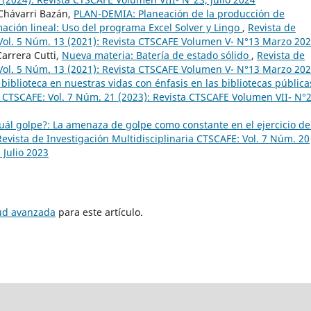
 Chávarri Bazán,
PLAN-DEMIA: Planeación de la producción de
ación lineal: Uso del programa Excel Solver y Lingo
,
Revista de
 Vol. 5 Núm. 13 (2021): Revista CTSCAFE Volumen V- N°13 Marzo 20
arrera Cutti,
Nueva materia: Batería de estado sólido
,
Revista de
 Vol. 5 Núm. 13 (2021): Revista CTSCAFE Volumen V- N°13 Marzo 20
biblioteca en nuestras vidas con énfasis en las bibliotecas públic
ia CTSCAFE: Vol. 7 Núm. 21 (2023): Revista CTSCAFE Volumen VII- N°
uál golpe?: La amenaza de golpe como constante en el ejercicio de
Revista de Investigación Multidisciplinaria CTSCAFE: Vol. 7 Núm. 20
 Julio 2023
tud avanzada
para este artículo.