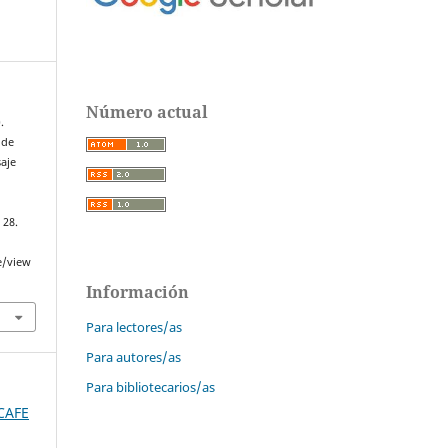
Número actual
.
 de
saje
, 28.
e/view
Información
Para lectores/as
Para autores/as
Para bibliotecarios/as
SCAFE