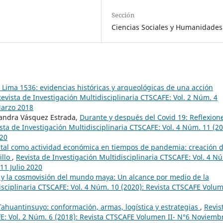
Sección
Ciencias Sociales y Humanidades
e Lima 1536: evidencias históricas y arqueológicas de una acción
evista de Investigación Multidisciplinaria CTSCAFE: Vol. 2 Núm. 4
Marzo 2018
jandra Vásquez Estrada,
Durante y después del Covid 19: Reflexion
sta de Investigación Multidisciplinaria CTSCAFE: Vol. 4 Núm. 11 (20
020
rital como actividad económica en tiempos de pandemia: creación 
illo
,
Revista de Investigación Multidisciplinaria CTSCAFE: Vol. 4 N
11 Julio 2020
 y la cosmovisión del mundo maya: Un alcance por medio de la
isciplinaria CTSCAFE: Vol. 4 Núm. 10 (2020): Revista CTSCAFE Volu
Tahuantinsuyo: conformación, armas, logística y estrategias
,
Revis
FE: Vol. 2 Núm. 6 (2018): Revista CTSCAFE Volumen II- N°6 Noviemb