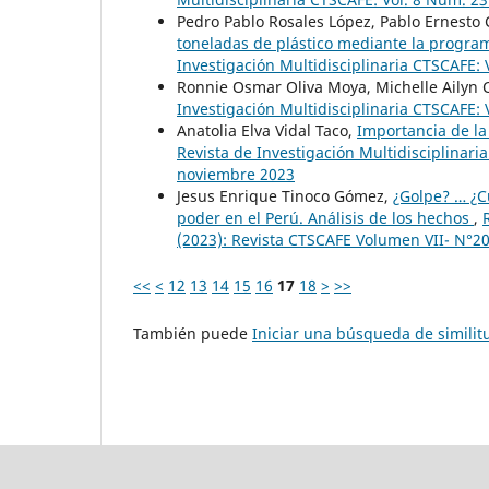
Pedro Pablo Rosales López, Pablo Ernesto
toneladas de plástico mediante la program
Investigación Multidisciplinaria CTSCAFE:
Ronnie Osmar Oliva Moya, Michelle Ailyn C
Investigación Multidisciplinaria CTSCAFE:
Anatolia Elva Vidal Taco,
Importancia de la 
Revista de Investigación Multidisciplinar
noviembre 2023
Jesus Enrique Tinoco Gómez,
¿Golpe? … ¿C
poder en el Perú. Análisis de los hechos
,
(2023): Revista CTSCAFE Volumen VII- N°20
<<
<
12
13
14
15
16
17
18
>
>>
También puede
Iniciar una búsqueda de simili