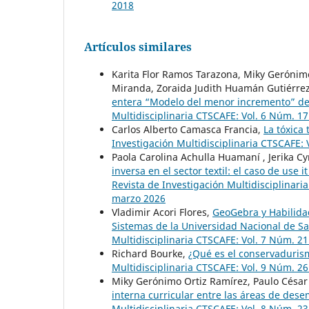
2018
Artículos similares
Karita Flor Ramos Tarazona, Miky Gerónimo 
Miranda, Zoraida Judith Huamán Gutiérre
entera “Modelo del menor incremento” de 
Multidisciplinaria CTSCAFE: Vol. 6 Núm. 17
Carlos Alberto Camasca Francia,
La tóxica 
Investigación Multidisciplinaria CTSCAFE:
Paola Carolina Achulla Huamaní , Jerika C
inversa en el sector textil: el caso de 
Revista de Investigación Multidisciplinar
marzo 2026
Vladimir Acori Flores,
GeoGebra y Habilidad
Sistemas de la Universidad Nacional de 
Multidisciplinaria CTSCAFE: Vol. 7 Núm. 2
Richard Bourke,
¿Qué es el conservadurism
Multidisciplinaria CTSCAFE: Vol. 9 Núm. 26
Miky Gerónimo Ortiz Ramírez, Paulo César
interna curricular entre las áreas de des
Multidisciplinaria CTSCAFE: Vol. 8 Núm. 23