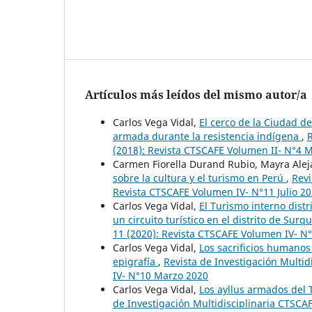
Artículos más leídos del mismo autor/a
Carlos Vega Vidal,
El cerco de la Ciudad d
armada durante la resistencia indígena
,
R
(2018): Revista CTSCAFE Volumen II- N°4 
Carmen Fiorella Durand Rubio, Mayra Ale
sobre la cultura y el turismo en Perú
,
Revi
Revista CTSCAFE Volumen IV- N°11 Julio 2
Carlos Vega Vidal,
El Turismo interno dist
un circuito turístico en el distrito de Surqu
11 (2020): Revista CTSCAFE Volumen IV- N°
Carlos Vega Vidal,
Los sacrificios humanos
epigrafía
,
Revista de Investigación Multid
IV- N°10 Marzo 2020
Carlos Vega Vidal,
Los ayllus armados del 
de Investigación Multidisciplinaria CTSCA