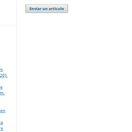
Enviar un artículo
es
20):
de
úm.
men
ta
re