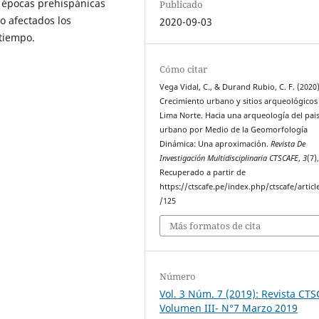
e épocas prehispánicas
Publicado
o afectados los
2020-09-03
 tiempo.
Cómo citar
Vega Vidal, C., & Durand Rubio, C. F. (2020)
Crecimiento urbano y sitios arqueológicos
Lima Norte. Hacia una arqueología del pai
urbano por Medio de la Geomorfología
Dinámica: Una aproximación.
Revista De
Investigación Multidisciplinaria CTSCAFE
,
3
(7)
Recuperado a partir de
https://ctscafe.pe/index.php/ctscafe/articl
/125
Más formatos de cita
Número
Vol. 3 Núm. 7 (2019): Revista CT
Volumen III- N°7 Marzo 2019