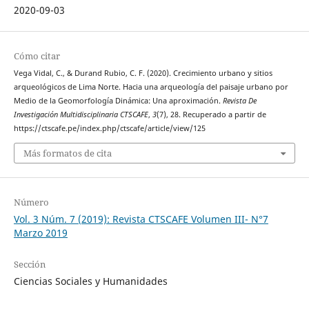
2020-09-03
Cómo citar
Vega Vidal, C., & Durand Rubio, C. F. (2020). Crecimiento urbano y sitios
arqueológicos de Lima Norte. Hacia una arqueología del paisaje urbano por
Medio de la Geomorfología Dinámica: Una aproximación.
Revista De
Investigación Multidisciplinaria CTSCAFE
,
3
(7), 28. Recuperado a partir de
https://ctscafe.pe/index.php/ctscafe/article/view/125
Más formatos de cita
Número
Vol. 3 Núm. 7 (2019): Revista CTSCAFE Volumen III- N°7
Marzo 2019
Sección
Ciencias Sociales y Humanidades