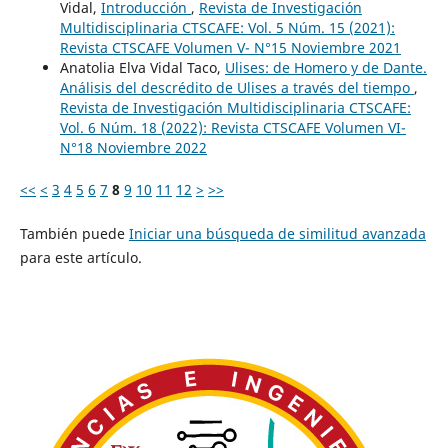
Vidal,
Introducción
,
Revista de Investigación
Multidisciplinaria CTSCAFE: Vol. 5 Núm. 15 (2021):
Revista CTSCAFE Volumen V- N°15 Noviembre 2021
Anatolia Elva Vidal Taco,
Ulises: de Homero y de Dante.
Análisis del descrédito de Ulises a través del tiempo
,
Revista de Investigación Multidisciplinaria CTSCAFE:
Vol. 6 Núm. 18 (2022): Revista CTSCAFE Volumen VI-
N°18 Noviembre 2022
<<
<
3
4
5
6
7
8
9
10
11
12
>
>>
También puede
Iniciar una búsqueda de similitud avanzada
para este artículo.