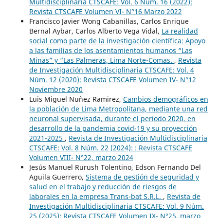
Multidisciplinaria CTSCAFE: Vol. 6 Núm. 16 (2022):
Revista CTSCAFE Volumen VI- N°16 Marzo 2022
Francisco Javier Wong Cabanillas, Carlos Enrique
Bernal Aybar, Carlos Alberto Vega Vidal,
La realidad
social como parte de la investigación científica: Apoyo
a las familias de los asentamientos humanos “Las
Minas” y “Las Palmeras, Lima Norte-Comas.
,
Revista
de Investigación Multidisciplinaria CTSCAFE: Vol. 4
Núm. 12 (2020): Revista CTSCAFE Volumen IV- N°12
Noviembre 2020
Luis Miguel Nuñez Ramirez,
Cambios demográficos en
la población de Lima Metropolitana, mediante una red
neuronal supervisada, durante el periodo 2020, en
desarrollo de la pandemia covid-19 y su proyección
2021-2025
,
Revista de Investigación Multidisciplinaria
CTSCAFE: Vol. 8 Núm. 22 (2024): : Revista CTSCAFE
Volumen VIII- N°22, marzo 2024
Jesús Manuel Rurush Tolentino, Edson Fernando Del
Aguila Guerrero,
Sistema de gestión de seguridad y
salud en el trabajo y reducción de riesgos de
laborales en la empresa Trans-bat S.R.L.
,
Revista de
Investigación Multidisciplinaria CTSCAFE: Vol. 9 Núm.
25 (2025): Revista CTSCAFE Volumen IX- N°25, marzo