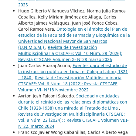
2025
Hugo Gilberto Villanueva Vílchez, Norma Julia Ramos
Ceballos, Kelly Miriam Jiménez de Aliaga, Carlos
Alberto Jaimes Velásquez, Juan José Ponce Cobos,
Carol Ramos Vera,
Ontología en el ámbito del Plan de
estudios de la Facultad de Farmacia y Bioquímica de la
Universidad Nacional Mayor de San Marcos
(U.N.M.S.M.)
,
Revista de Investigación
Multidisciplinaria CTSCAFE: Vol. 10 Núm. 28 (2026):
Revista CTSCAFE Volumen X- N°28 marzo 2026
Juan Carlos Huaraj Acuña,
Fuentes para el estudio de
la instrucción pública en Lima: el Colegio Latino, 1821
– 1840
,
Revista de Investigación Multidisciplinaria
CTSCAFE: Vol. 6 Núm. 18 (2022): Revista CTSCAFE
Volumen VI- N°18 Noviembre 2022
Ayrton Josh Falconi Salcedo,
Sociedad y entidades
durante el reinicio de las relaciones diplomáticas con
Chile (1928-1938) una mirada al Tratado de Lima
,
Revista de Investigación Multidisciplinaria CTSCAFE:
Vol. 8 Núm. 22 (2024): : Revista CTSCAFE Volumen VIII-
N°22, marzo 2024
Francisco Javier Wong Cabanillas, Carlos Alberto Vega