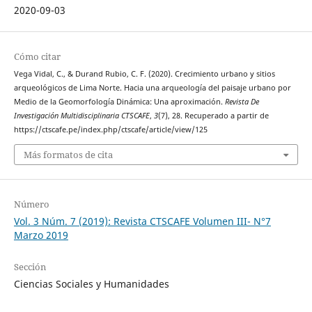
2020-09-03
Cómo citar
Vega Vidal, C., & Durand Rubio, C. F. (2020). Crecimiento urbano y sitios
arqueológicos de Lima Norte. Hacia una arqueología del paisaje urbano por
Medio de la Geomorfología Dinámica: Una aproximación.
Revista De
Investigación Multidisciplinaria CTSCAFE
,
3
(7), 28. Recuperado a partir de
https://ctscafe.pe/index.php/ctscafe/article/view/125
Más formatos de cita
Número
Vol. 3 Núm. 7 (2019): Revista CTSCAFE Volumen III- N°7
Marzo 2019
Sección
Ciencias Sociales y Humanidades