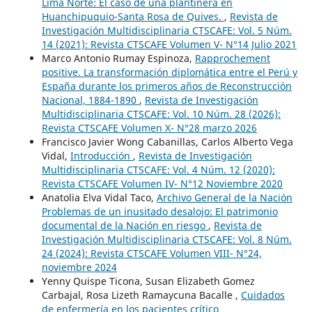
Lima Norte: El caso de una plantinera en
Huanchipuquio-Santa Rosa de Quives.
,
Revista de
Investigación Multidisciplinaria CTSCAFE: Vol. 5 Núm.
14 (2021): Revista CTSCAFE Volumen V- N°14 Julio 2021
Marco Antonio Rumay Espinoza,
Rapprochement
positive. La transformación diplomática entre el Perú y
España durante los primeros años de Reconstrucción
Nacional, 1884-1890
,
Revista de Investigación
Multidisciplinaria CTSCAFE: Vol. 10 Núm. 28 (2026):
Revista CTSCAFE Volumen X- N°28 marzo 2026
Francisco Javier Wong Cabanillas, Carlos Alberto Vega
Vidal,
Introducción
,
Revista de Investigación
Multidisciplinaria CTSCAFE: Vol. 4 Núm. 12 (2020):
Revista CTSCAFE Volumen IV- N°12 Noviembre 2020
Anatolia Elva Vidal Taco,
Archivo General de la Nación
Problemas de un inusitado desalojo: El patrimonio
documental de la Nación en riesgo
,
Revista de
Investigación Multidisciplinaria CTSCAFE: Vol. 8 Núm.
24 (2024): Revista CTSCAFE Volumen VIII- N°24,
noviembre 2024
Yenny Quispe Ticona, Susan Elizabeth Gomez
Carbajal, Rosa Lizeth Ramaycuna Bacalle ,
Cuidados
de enfermería en los pacientes crítico