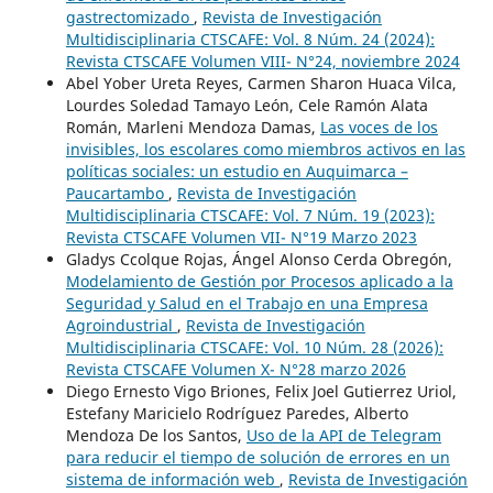
gastrectomizado
,
Revista de Investigación
Multidisciplinaria CTSCAFE: Vol. 8 Núm. 24 (2024):
Revista CTSCAFE Volumen VIII- N°24, noviembre 2024
Abel Yober Ureta Reyes, Carmen Sharon Huaca Vilca,
Lourdes Soledad Tamayo León, Cele Ramón Alata
Román, Marleni Mendoza Damas,
Las voces de los
invisibles, los escolares como miembros activos en las
políticas sociales: un estudio en Auquimarca –
Paucartambo
,
Revista de Investigación
Multidisciplinaria CTSCAFE: Vol. 7 Núm. 19 (2023):
Revista CTSCAFE Volumen VII- N°19 Marzo 2023
Gladys Ccolque Rojas, Ángel Alonso Cerda Obregón,
Modelamiento de Gestión por Procesos aplicado a la
Seguridad y Salud en el Trabajo en una Empresa
Agroindustrial
,
Revista de Investigación
Multidisciplinaria CTSCAFE: Vol. 10 Núm. 28 (2026):
Revista CTSCAFE Volumen X- N°28 marzo 2026
Diego Ernesto Vigo Briones, Felix Joel Gutierrez Uriol,
Estefany Maricielo Rodríguez Paredes, Alberto
Mendoza De los Santos,
Uso de la API de Telegram
para reducir el tiempo de solución de errores en un
sistema de información web
,
Revista de Investigación