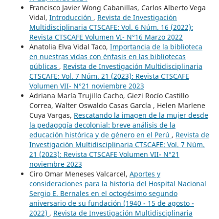
Francisco Javier Wong Cabanillas, Carlos Alberto Vega
Vidal,
Introducción
,
Revista de Investigación
Multidisciplinaria CTSCAFE: Vol. 6 Núm. 16 (2022):
Revista CTSCAFE Volumen VI- N°16 Marzo 2022
Anatolia Elva Vidal Taco,
Importancia de la biblioteca
en nuestras vidas con énfasis en las bibliotecas
públicas
,
Revista de Investigación Multidisciplinaria
CTSCAFE: Vol. 7 Núm. 21 (2023): Revista CTSCAFE
Volumen VII- N°21 noviembre 2023
Adriana María Trujillo Cacho, Giezi Rocío Castillo
Correa, Walter Oswaldo Casas García , Helen Marlene
Cuya Vargas,
Rescatando la imagen de la mujer desde
la pedagogía decolonial: breve análisis de la
educación histórica y de género en el Perú
,
Revista de
Investigación Multidisciplinaria CTSCAFE: Vol. 7 Núm.
21 (2023): Revista CTSCAFE Volumen VII- N°21
noviembre 2023
Ciro Omar Meneses Valcarcel,
Aportes y
consideraciones para la historia del Hospital Nacional
Sergio E. Bernales en el octogésimo segundo
aniversario de su fundación (1940 - 15 de agosto -
2022)
,
Revista de Investigación Multidisciplinaria