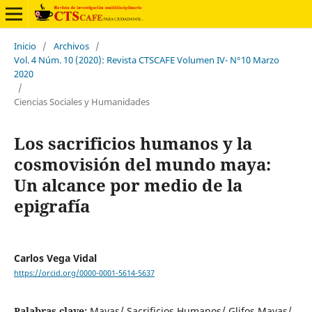
Inicio
/
Archivos
/
Vol. 4 Núm. 10 (2020): Revista CTSCAFE Volumen IV- N°10 Marzo
2020
/
Ciencias Sociales y Humanidades
Los sacrificios humanos y la
cosmovisión del mundo maya:
Un alcance por medio de la
epigrafía
Carlos Vega Vidal
https://orcid.org/0000-0001-5614-5637
Palabras clave:
Mayas/ Sacrificios Humanos/ Glifos Mayas/