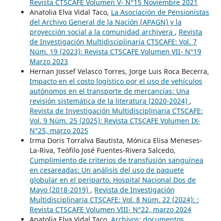
Revista CTSCAFE Volumen V- N°15 Noviembre 2021
Anatolia Elva Vidal Taco,
La Asociación de Pensionistas
del Archivo General de la Nación (APAGN) y la
proyección social a la comunidad archivera
,
Revista
de Investigación Multidisciplinaria CTSCAFE: Vol. 7
Núm. 19 (2023): Revista CTSCAFE Volumen VII- N°19
Marzo 2023
Hernan Jossef Velasco Torres, Jorge Luis Roca Becerra,
Impacto en el costo logístico por el uso de vehículos
autónomos en el transporte de mercancías: Una
revisión sistemática de la literatura (2020-2024)
,
Revista de Investigación Multidisciplinaria CTSCAFE:
Vol. 9 Núm. 25 (2025): Revista CTSCAFE Volumen IX-
N°25, marzo 2025
Irma Doris Torralva Bautista, Mónica Elisa Meneses-
La-Riva, Teófilo José Fuentes-Rivera Salcedo,
Cumplimiento de criterios de transfusión sanguínea
en cesareadas: Un análisis del uso de paquete
globular en el periparto. Hospital Nacional Dos de
Mayo (2018-2019)
,
Revista de Investigación
Multidisciplinaria CTSCAFE: Vol. 8 Núm. 22 (2024): :
Revista CTSCAFE Volumen VIII- N°22, marzo 2024
Anatolia Elva Vidal Taco,
Archivos: documentos,