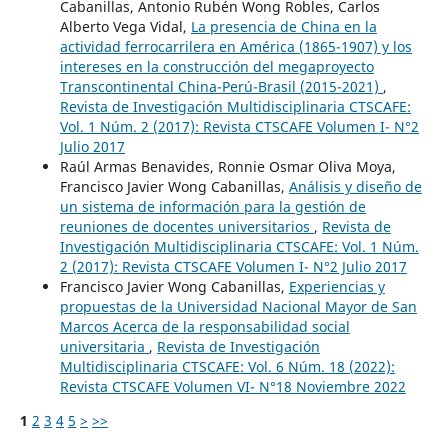
Cabanillas, Antonio Rubén Wong Robles, Carlos
Alberto Vega Vidal,
La presencia de China en la
actividad ferrocarrilera en América (1865-1907) y los
intereses en la construcción del megaproyecto
Transcontinental China-Perú-Brasil (2015-2021)
,
Revista de Investigación Multidisciplinaria CTSCAFE:
Vol. 1 Núm. 2 (2017): Revista CTSCAFE Volumen I- N°2
Julio 2017
Raúl Armas Benavides, Ronnie Osmar Oliva Moya,
Francisco Javier Wong Cabanillas,
Análisis y diseño de
un sistema de información para la gestión de
reuniones de docentes universitarios
,
Revista de
Investigación Multidisciplinaria CTSCAFE: Vol. 1 Núm.
2 (2017): Revista CTSCAFE Volumen I- N°2 Julio 2017
Francisco Javier Wong Cabanillas,
Experiencias y
propuestas de la Universidad Nacional Mayor de San
Marcos Acerca de la responsabilidad social
universitaria
,
Revista de Investigación
Multidisciplinaria CTSCAFE: Vol. 6 Núm. 18 (2022):
Revista CTSCAFE Volumen VI- N°18 Noviembre 2022
1
2
3
4
5
>
>>