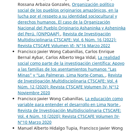
Rossana Arbaiza Gonzales,
Organización político
social de los pueblos originarios amazónicos, en la
lucha por el respeto a su identidad sociocultural y
derechos humanos. El caso de la Organización
Nacional del Pueblo Originario Ashaninka y Asheninka
del Perú. (ONPOAAP)
,
Revista de Investigación
Multidisciplinaria CTSCAFE: Vol. 6 Núm. 16 (2022):
Revista CTSCAFE Volumen VI- N°16 Marzo 2022
Francisco Javier Wong Cabanillas, Carlos Enrique
Bernal Aybar, Carlos Alberto Vega Vidal,
La realidad
social como parte de la investigación científica: Apoyo
a las familias de los asentamientos humanos “Las
Minas” y “Las Palmeras, Lima Norte-Comas.
,
Revista
de Investigación Multidisciplinaria CTSCAFE: Vol. 4
Núm. 12 (2020): Revista CTSCAFE Volumen IV- N°12
Noviembre 2020
Francisco Javier Wong Cabanillas,
La educación como
variable para entender el desarrollo en Lima Norte
,
Revista de Investigación Multidisciplinaria CTSCAFE:
Vol. 4 Núm. 10 (2020): Revista CTSCAFE Volumen IV-
N°10 Marzo 2020
Manuel Alberto Hidalgo Tupia, Francisco Javier Wong