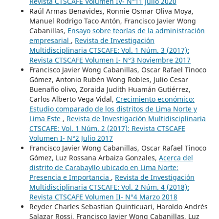
Revista CTSCAFE Volumen IV- N°11 Julio 2020
Raúl Armas Benavides, Ronnie Osmar Oliva Moya,
Manuel Rodrigo Taco Antón, Francisco Javier Wong
Cabanillas,
Ensayo sobre teorías de la administración
empresarial
,
Revista de Investigación
Multidisciplinaria CTSCAFE: Vol. 1 Núm. 3 (2017):
Revista CTSCAFE Volumen I- N°3 Noviembre 2017
Francisco Javier Wong Cabanillas, Oscar Rafael Tinoco
Gómez, Antonio Rubén Wong Robles, Julio Cesar
Buenaño olivo, Zoraida Judith Huamán Gutiérrez,
Carlos Alberto Vega Vidal,
Crecimiento económico:
Estudio comparado de los distritos de Lima Norte y
Lima Este
,
Revista de Investigación Multidisciplinaria
CTSCAFE: Vol. 1 Núm. 2 (2017): Revista CTSCAFE
Volumen I- N°2 Julio 2017
Francisco Javier Wong Cabanillas, Oscar Rafael Tinoco
Gómez, Luz Rossana Arbaiza Gonzales,
Acerca del
distrito de Carabayllo ubicado en Lima Norte:
Presencia e Importancia
,
Revista de Investigación
Multidisciplinaria CTSCAFE: Vol. 2 Núm. 4 (2018):
Revista CTSCAFE Volumen II- N°4 Marzo 2018
Reyder Charles Sebastian Quinticuari, Haroldo Andrés
Salazar Rossi, Francisco Javier Wong Cabanillas, Luz