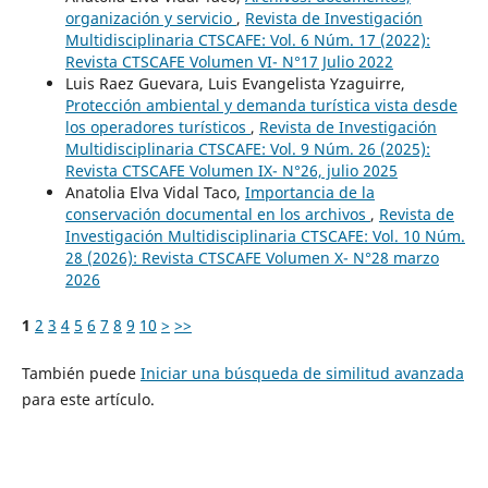
organización y servicio
,
Revista de Investigación
Multidisciplinaria CTSCAFE: Vol. 6 Núm. 17 (2022):
Revista CTSCAFE Volumen VI- N°17 Julio 2022
Luis Raez Guevara, Luis Evangelista Yzaguirre,
Protección ambiental y demanda turística vista desde
los operadores turísticos
,
Revista de Investigación
Multidisciplinaria CTSCAFE: Vol. 9 Núm. 26 (2025):
Revista CTSCAFE Volumen IX- N°26, julio 2025
Anatolia Elva Vidal Taco,
Importancia de la
conservación documental en los archivos
,
Revista de
Investigación Multidisciplinaria CTSCAFE: Vol. 10 Núm.
28 (2026): Revista CTSCAFE Volumen X- N°28 marzo
2026
1
2
3
4
5
6
7
8
9
10
>
>>
También puede
Iniciar una búsqueda de similitud avanzada
para este artículo.