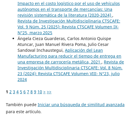
Impacto en el costo logístico por el uso de vehículos
autónomos en el transporte de mercancías: Una
revisión sistemática de la literatura (2020-2024)
,
Revista de Investigación Multidisciplinaria CTSCAFE:
Vol. 9 Núm. 25 (2025): Revista CTSCAFE Volumen IX-
N°25, marzo 2025
Ángela Cieza Guarderas, Carlos Antonio Quispe
Atuncar, Juan Manuel Rivera Poma, Julio Cesar
Sandoval Inchaustegui,
Aplicación del Lean
Manufacturing para reducir el tiempo de entrega en
una empresa de carrocería metálica, 2021
,
Revista de
Investigación Multidisciplinaria CTSCAFE: Vol. 8 Núm.
23 (2024): Revista CTSCAFE Volumen VIII- N°23, julio
2024
1
2
3
4
5
6
7
8
9
10
>
>>
También puede
Iniciar una búsqueda de similitud avanzada
para este artículo.