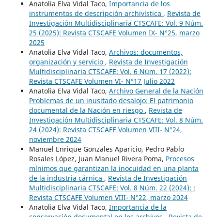
Anatolia Elva Vidal Taco,
Importancia de los
instrumentos de descripción archivística
,
Revista de
Investigación Multidisciplinaria CTSCAFE: Vol. 9 Núm.
25 (2025): Revista CTSCAFE Volumen IX- N°25, marzo
2025
Anatolia Elva Vidal Taco,
Archivos: documentos,
organización y servicio
,
Revista de Investigación
Multidisciplinaria CTSCAFE: Vol. 6 Núm. 17 (2022):
Revista CTSCAFE Volumen VI- N°17 Julio 2022
Anatolia Elva Vidal Taco,
Archivo General de la Nación
Problemas de un inusitado desalojo: El patrimonio
documental de la Nación en riesgo
,
Revista de
Investigación Multidisciplinaria CTSCAFE: Vol. 8 Núm.
24 (2024): Revista CTSCAFE Volumen VIII- N°24,
noviembre 2024
Manuel Enrique Gonzales Aparicio, Pedro Pablo
Rosales López, Juan Manuel Rivera Poma,
Procesos
mínimos que garantizan la inocuidad en una planta
de la industria cárnica
,
Revista de Investigación
Multidisciplinaria CTSCAFE: Vol. 8 Núm. 22 (2024): :
Revista CTSCAFE Volumen VIII- N°22, marzo 2024
Anatolia Elva Vidal Taco,
Importancia de la
conservación documental en los archivos
,
Revista de