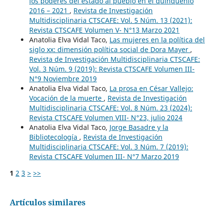
los poderes del estado al pueblo en el quinquenio
2016 – 2021
,
Revista de Investigación
Multidisciplinaria CTSCAFE: Vol. 5 Núm. 13 (2021):
Revista CTSCAFE Volumen V- N°13 Marzo 2021
Anatolia Elva Vidal Taco,
Las mujeres en la política del
siglo xx: dimensión política social de Dora Mayer
,
Revista de Investigación Multidisciplinaria CTSCAFE:
Vol. 3 Núm. 9 (2019): Revista CTSCAFE Volumen III-
N°9 Noviembre 2019
Anatolia Elva Vidal Taco,
La prosa en César Vallejo:
Vocación de la muerte
,
Revista de Investigación
Multidisciplinaria CTSCAFE: Vol. 8 Núm. 23 (2024):
Revista CTSCAFE Volumen VIII- N°23, julio 2024
Anatolia Elva Vidal Taco,
Jorge Basadre y la
Bibliotecología
,
Revista de Investigación
Multidisciplinaria CTSCAFE: Vol. 3 Núm. 7 (2019):
Revista CTSCAFE Volumen III- N°7 Marzo 2019
1
2
3
>
>>
Artículos similares