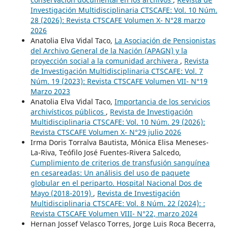
Investigación Multidisciplinaria CTSCAFE: Vol. 10 Núm.
28 (2026): Revista CTSCAFE Volumen X- N°28 marzo
2026
Anatolia Elva Vidal Taco,
La Asociación de Pensionistas
del Archivo General de la Nación (APAGN) y la
proyección social a la comunidad archivera
,
Revista
de Investigación Multidisciplinaria CTSCAFE: Vol. 7
Núm. 19 (2023): Revista CTSCAFE Volumen VII- N°19
Marzo 2023
Anatolia Elva Vidal Taco,
Importancia de los servicios
archivísticos públicos
,
Revista de Investigación
Multidisciplinaria CTSCAFE: Vol. 10 Núm. 29 (2026):
Revista CTSCAFE Volumen X- N°29 julio 2026
Irma Doris Torralva Bautista, Mónica Elisa Meneses-
La-Riva, Teófilo José Fuentes-Rivera Salcedo,
Cumplimiento de criterios de transfusión sanguínea
en cesareadas: Un análisis del uso de paquete
globular en el periparto. Hospital Nacional Dos de
Mayo (2018-2019)
,
Revista de Investigación
Multidisciplinaria CTSCAFE: Vol. 8 Núm. 22 (2024): :
Revista CTSCAFE Volumen VIII- N°22, marzo 2024
Hernan Jossef Velasco Torres, Jorge Luis Roca Becerra,