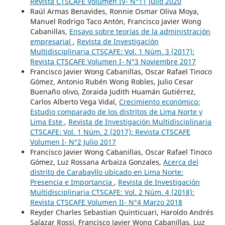
Revista CTSCAFE Volumen IV- N°11 Julio 2020
Raúl Armas Benavides, Ronnie Osmar Oliva Moya,
Manuel Rodrigo Taco Antón, Francisco Javier Wong
Cabanillas,
Ensayo sobre teorías de la administración
empresarial
,
Revista de Investigación
Multidisciplinaria CTSCAFE: Vol. 1 Núm. 3 (2017):
Revista CTSCAFE Volumen I- N°3 Noviembre 2017
Francisco Javier Wong Cabanillas, Oscar Rafael Tinoco
Gómez, Antonio Rubén Wong Robles, Julio Cesar
Buenaño olivo, Zoraida Judith Huamán Gutiérrez,
Carlos Alberto Vega Vidal,
Crecimiento económico:
Estudio comparado de los distritos de Lima Norte y
Lima Este
,
Revista de Investigación Multidisciplinaria
CTSCAFE: Vol. 1 Núm. 2 (2017): Revista CTSCAFE
Volumen I- N°2 Julio 2017
Francisco Javier Wong Cabanillas, Oscar Rafael Tinoco
Gómez, Luz Rossana Arbaiza Gonzales,
Acerca del
distrito de Carabayllo ubicado en Lima Norte:
Presencia e Importancia
,
Revista de Investigación
Multidisciplinaria CTSCAFE: Vol. 2 Núm. 4 (2018):
Revista CTSCAFE Volumen II- N°4 Marzo 2018
Reyder Charles Sebastian Quinticuari, Haroldo Andrés
Salazar Rossi, Francisco Javier Wong Cabanillas, Luz