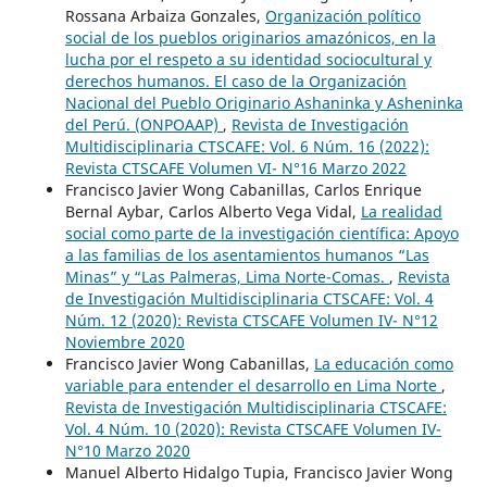
Rossana Arbaiza Gonzales,
Organización político
social de los pueblos originarios amazónicos, en la
lucha por el respeto a su identidad sociocultural y
derechos humanos. El caso de la Organización
Nacional del Pueblo Originario Ashaninka y Asheninka
del Perú. (ONPOAAP)
,
Revista de Investigación
Multidisciplinaria CTSCAFE: Vol. 6 Núm. 16 (2022):
Revista CTSCAFE Volumen VI- N°16 Marzo 2022
Francisco Javier Wong Cabanillas, Carlos Enrique
Bernal Aybar, Carlos Alberto Vega Vidal,
La realidad
social como parte de la investigación científica: Apoyo
a las familias de los asentamientos humanos “Las
Minas” y “Las Palmeras, Lima Norte-Comas.
,
Revista
de Investigación Multidisciplinaria CTSCAFE: Vol. 4
Núm. 12 (2020): Revista CTSCAFE Volumen IV- N°12
Noviembre 2020
Francisco Javier Wong Cabanillas,
La educación como
variable para entender el desarrollo en Lima Norte
,
Revista de Investigación Multidisciplinaria CTSCAFE:
Vol. 4 Núm. 10 (2020): Revista CTSCAFE Volumen IV-
N°10 Marzo 2020
Manuel Alberto Hidalgo Tupia, Francisco Javier Wong