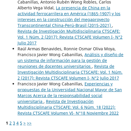
Cabanillas, Antonio Rubén Wong Robles, Carlos
Alberto Vega Vidal,
La presencia de China en la
actividad ferrocarrilera en América (1865-1907) y los
intereses en la construcción del megaproyecto
Transcontinental China-Perú-Brasil (2015-2021)
,
Revista de Investigación Multidisciplinaria CTSCAFE:
Vol. 1 Núm. 2 (2017): Revista CTSCAFE Volumen I- N°2
Julio 2017
Raúl Armas Benavides, Ronnie Osmar Oliva Moya,
Francisco Javier Wong Cabanillas,
Análisis y diseño de
un sistema de información para la gestión de
reuniones de docentes universitarios
,
Revista de
Investigación Multidisciplinaria CTSCAFE: Vol. 1 Núm.
2 (2017): Revista CTSCAFE Volumen I- N°2 Julio 2017
Francisco Javier Wong Cabanillas,
Experiencias y
propuestas de la Universidad Nacional Mayor de San
Marcos Acerca de la responsabilidad social
universitaria
,
Revista de Investigación
Multidisciplinaria CTSCAFE: Vol. 6 Núm. 18 (2022):
Revista CTSCAFE Volumen VI- N°18 Noviembre 2022
1
2
3
4
5
>
>>