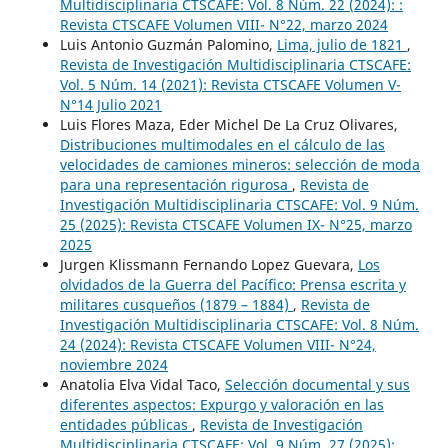
Multidisciplinaria CTSCAFE: Vol. 8 Núm. 22 (2024): :
Revista CTSCAFE Volumen VIII- N°22, marzo 2024
Luis Antonio Guzmán Palomino,
Lima, julio de 1821
,
Revista de Investigación Multidisciplinaria CTSCAFE:
Vol. 5 Núm. 14 (2021): Revista CTSCAFE Volumen V-
N°14 Julio 2021
Luis Flores Maza, Eder Michel De La Cruz Olivares,
Distribuciones multimodales en el cálculo de las
velocidades de camiones mineros: selección de moda
para una representación rigurosa
,
Revista de
Investigación Multidisciplinaria CTSCAFE: Vol. 9 Núm.
25 (2025): Revista CTSCAFE Volumen IX- N°25, marzo
2025
Jurgen Klissmann Fernando Lopez Guevara,
Los
olvidados de la Guerra del Pacífico: Prensa escrita y
militares cusqueños (1879 – 1884)
,
Revista de
Investigación Multidisciplinaria CTSCAFE: Vol. 8 Núm.
24 (2024): Revista CTSCAFE Volumen VIII- N°24,
noviembre 2024
Anatolia Elva Vidal Taco,
Selección documental y sus
diferentes aspectos: Expurgo y valoración en las
entidades públicas
,
Revista de Investigación
Multidisciplinaria CTSCAFE: Vol. 9 Núm. 27 (2025):