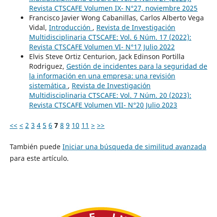
Revista CTSCAFE Volumen IX- N°27, noviembre 2025
Francisco Javier Wong Cabanillas, Carlos Alberto Vega
Vidal,
Introducción
,
Revista de Investigación
Multidisciplinaria CTSCAFE: Vol. 6 Núm. 17 (2022):
Revista CTSCAFE Volumen VI- N°17 Julio 2022
Elvis Steve Ortiz Centurion, Jack Edinson Portilla
Rodriguez,
Gestión de incidentes para la seguridad de
la información en una empresa: una revisión
sistemática
,
Revista de Investigación
Multidisciplinaria CTSCAFE: Vol. 7 Núm. 20 (2023):
Revista CTSCAFE Volumen VII- N°20 Julio 2023
<<
<
2
3
4
5
6
7
8
9
10
11
>
>>
También puede
Iniciar una búsqueda de similitud avanzada
para este artículo.