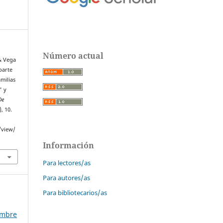
Número actual
 & Vega
 parte
amilias
” y
De
), 10.
/view/
Información
Para lectores/as
Para autores/as
Para bibliotecarios/as
embre