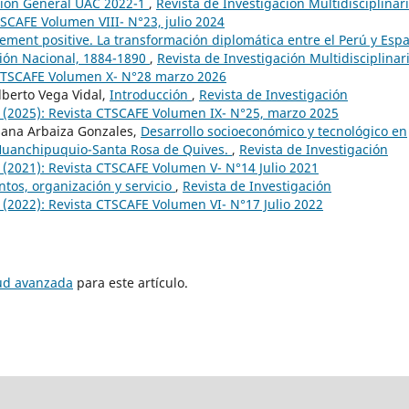
ción General UAC 2022-1
,
Revista de Investigación Multidisciplinar
TSCAFE Volumen VIII- N°23, julio 2024
ment positive. La transformación diplomática entre el Perú y Esp
ión Nacional, 1884-1890
,
Revista de Investigación Multidisciplinar
 CTSCAFE Volumen X- N°28 marzo 2026
lberto Vega Vidal,
Introducción
,
Revista de Investigación
5 (2025): Revista CTSCAFE Volumen IX- N°25, marzo 2025
ssana Arbaiza Gonzales,
Desarrollo socioeconómico y tecnológico en
 Huanchipuquio-Santa Rosa de Quives.
,
Revista de Investigación
4 (2021): Revista CTSCAFE Volumen V- N°14 Julio 2021
tos, organización y servicio
,
Revista de Investigación
 (2022): Revista CTSCAFE Volumen VI- N°17 Julio 2022
tud avanzada
para este artículo.