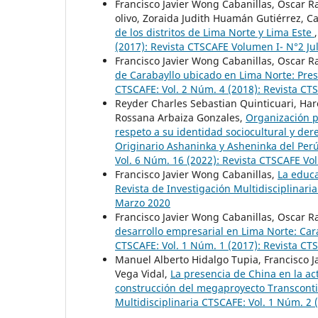
Francisco Javier Wong Cabanillas, Oscar 
olivo, Zoraida Judith Huamán Gutiérrez, Ca
de los distritos de Lima Norte y Lima Este
(2017): Revista CTSCAFE Volumen I- N°2 Ju
Francisco Javier Wong Cabanillas, Oscar 
de Carabayllo ubicado en Lima Norte: Pre
CTSCAFE: Vol. 2 Núm. 4 (2018): Revista C
Reyder Charles Sebastian Quinticuari, Har
Rossana Arbaiza Gonzales,
Organización po
respeto a su identidad sociocultural y de
Originario Ashaninka y Asheninka del Pe
Vol. 6 Núm. 16 (2022): Revista CTSCAFE V
Francisco Javier Wong Cabanillas,
La educa
Revista de Investigación Multidisciplinar
Marzo 2020
Francisco Javier Wong Cabanillas, Oscar 
desarrollo empresarial en Lima Norte: Car
CTSCAFE: Vol. 1 Núm. 1 (2017): Revista C
Manuel Alberto Hidalgo Tupia, Francisco 
Vega Vidal,
La presencia de China en la act
construcción del megaproyecto Transconti
Multidisciplinaria CTSCAFE: Vol. 1 Núm. 2 