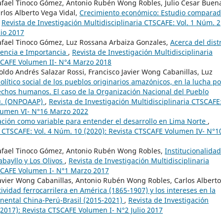
Rafael Tinoco Gómez, Antonio Rubén Wong Robles, Julio Cesar Buen
rlos Alberto Vega Vidal,
Crecimiento económico: Estudio compara
,
Revista de Investigación Multidisciplinaria CTSCAFE: Vol. 1 Núm. 2
lio 2017
Rafael Tinoco Gómez, Luz Rossana Arbaiza Gonzales,
Acerca del distr
sencia e Importancia
,
Revista de Investigación Multidisciplinaria
TSCAFE Volumen II- N°4 Marzo 2018
oldo Andrés Salazar Rossi, Francisco Javier Wong Cabanillas, Luz
lítico social de los pueblos originarios amazónicos, en la lucha po
rechos humanos. El caso de la Organización Nacional del Pueblo
rú. (ONPOAAP)
,
Revista de Investigación Multidisciplinaria CTSCAFE
olumen VI- N°16 Marzo 2022
ción como variable para entender el desarrollo en Lima Norte
,
ia CTSCAFE: Vol. 4 Núm. 10 (2020): Revista CTSCAFE Volumen IV- N°1
Rafael Tinoco Gómez, Antonio Rubén Wong Robles,
Institucionalidad
abayllo y Los Olivos
,
Revista de Investigación Multidisciplinaria
TSCAFE Volumen I- N°1 Marzo 2017
Javier Wong Cabanillas, Antonio Rubén Wong Robles, Carlos Alberto
ividad ferrocarrilera en América (1865-1907) y los intereses en la
nental China-Perú-Brasil (2015-2021)
,
Revista de Investigación
(2017): Revista CTSCAFE Volumen I- N°2 Julio 2017