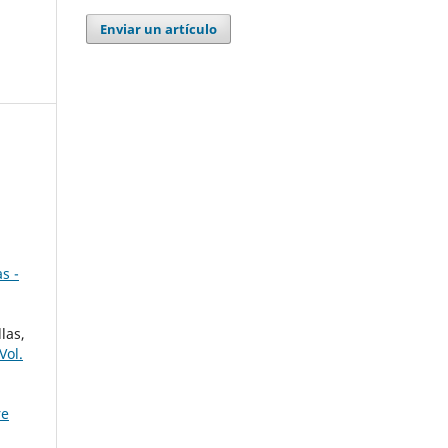
Enviar un artículo
s -
las,
Vol.
re