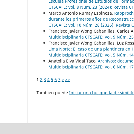
Escuela Profesional de Estudios de Forma
CTSCAFE: Vol. 8 Núm. 23 (2024): Revista C
Marco Antonio Rumay Espinoza,
Rapproche
durante los primeros años de Reconstrucc
CTSCAFE: Vol. 10 Núm. 28 (2026): Revista
Francisco Javier Wong Cabanillas, Carlos A
Multidisciplinaria CTSCAFE: Vol. 9 Núm. 2
Francisco Javier Wong Cabanillas, Luz Ro
Lima Norte: El caso de una plantinera en
Multidisciplinaria CTSCAFE: Vol. 5 Núm. 1
Anatolia Elva Vidal Taco,
Archivos: documen
Multidisciplinaria CTSCAFE: Vol. 6 Núm. 17
1
2
3
4
5
6
7
>
>>
También puede
Iniciar una búsqueda de simili