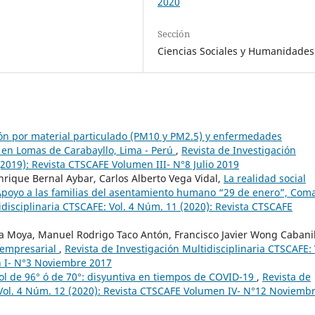
2020
Sección
Ciencias Sociales y Humanidades
n por material particulado (PM10 y PM2.5) y enfermedades
 en Lomas de Carabayllo, Lima - Perú
,
Revista de Investigación
(2019): Revista CTSCAFE Volumen III- N°8 Julio 2019
nrique Bernal Aybar, Carlos Alberto Vega Vidal,
La realidad social
: Apoyo a las familias del asentamiento humano “29 de enero”, Coma
idisciplinaria CTSCAFE: Vol. 4 Núm. 11 (2020): Revista CTSCAFE
 Moya, Manuel Rodrigo Taco Antón, Francisco Javier Wong Cabanil
n empresarial
,
Revista de Investigación Multidisciplinaria CTSCAFE: 
n I- N°3 Noviembre 2017
ol de 96° ó de 70°: disyuntiva en tiempos de COVID-19
,
Revista de
 Vol. 4 Núm. 12 (2020): Revista CTSCAFE Volumen IV- N°12 Noviemb