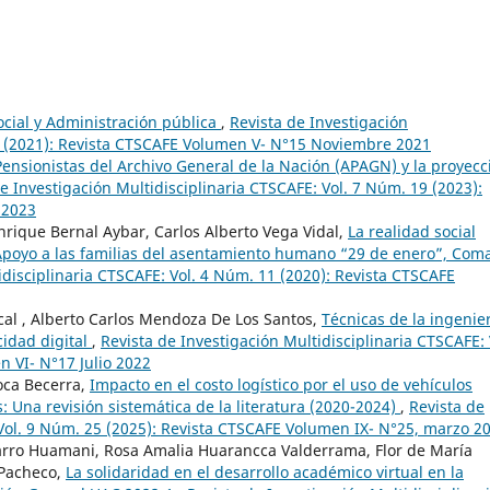
ocial y Administración pública
,
Revista de Investigación
15 (2021): Revista CTSCAFE Volumen V- N°15 Noviembre 2021
Pensionistas del Archivo General de la Nación (APAGN) y la proyecc
e Investigación Multidisciplinaria CTSCAFE: Vol. 7 Núm. 19 (2023):
 2023
nrique Bernal Aybar, Carlos Alberto Vega Vidal,
La realidad social
: Apoyo a las familias del asentamiento humano “29 de enero”, Coma
idisciplinaria CTSCAFE: Vol. 4 Núm. 11 (2020): Revista CTSCAFE
ncal , Alberto Carlos Mendoza De Los Santos,
Técnicas de la ingenie
idad digital
,
Revista de Investigación Multidisciplinaria CTSCAFE: 
 VI- N°17 Julio 2022
Roca Becerra,
Impacto en el costo logístico por el uso de vehículos
 Una revisión sistemática de la literatura (2020-2024)
,
Revista de
 Vol. 9 Núm. 25 (2025): Revista CTSCAFE Volumen IX- N°25, marzo 2
rro Huamani, Rosa Amalia Huarancca Valderrama, Flor de María
 Pacheco,
La solidaridad en el desarrollo académico virtual en la