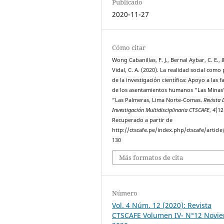
Publicado
2020-11-27
Cómo citar
Wong Cabanillas, F. J., Bernal Aybar, C. E.,
Vidal, C. A. (2020). La realidad social como
de la investigación científica: Apoyo a las f
de los asentamientos humanos “Las Minas
“Las Palmeras, Lima Norte-Comas.
Revista 
Investigación Multidisciplinaria CTSCAFE
,
4
(12
Recuperado a partir de
http://ctscafe.pe/index.php/ctscafe/article
130
Más formatos de cita
Número
Vol. 4 Núm. 12 (2020): Revista
CTSCAFE Volumen IV- N°12 Novi