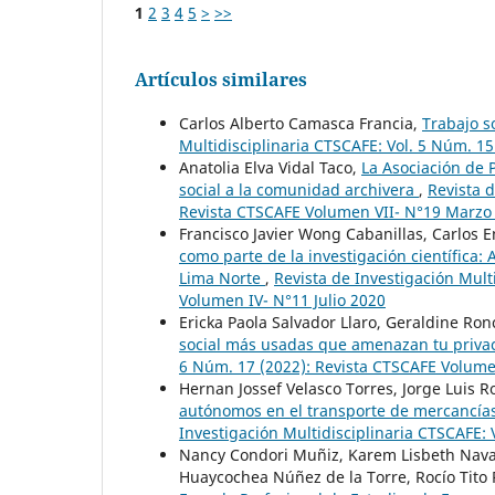
1
2
3
4
5
>
>>
Artículos similares
Carlos Alberto Camasca Francia,
Trabajo s
Multidisciplinaria CTSCAFE: Vol. 5 Núm. 
Anatolia Elva Vidal Taco,
La Asociación de 
social a la comunidad archivera
,
Revista d
Revista CTSCAFE Volumen VII- N°19 Marzo
Francisco Javier Wong Cabanillas, Carlos E
como parte de la investigación científica
Lima Norte
,
Revista de Investigación Mult
Volumen IV- N°11 Julio 2020
Ericka Paola Salvador Llaro, Geraldine Ro
social más usadas que amenazan tu privac
6 Núm. 17 (2022): Revista CTSCAFE Volumen
Hernan Jossef Velasco Torres, Jorge Luis 
autónomos en el transporte de mercancías:
Investigación Multidisciplinaria CTSCAFE:
Nancy Condori Muñiz, Karem Lisbeth Nava
Huaycochea Núñez de la Torre, Rocío Tito