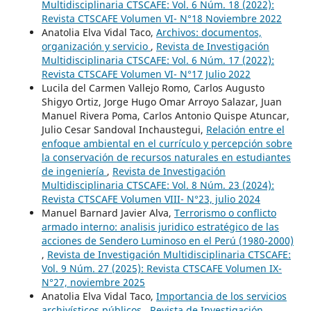
Multidisciplinaria CTSCAFE: Vol. 6 Núm. 18 (2022):
Revista CTSCAFE Volumen VI- N°18 Noviembre 2022
Anatolia Elva Vidal Taco,
Archivos: documentos,
organización y servicio
,
Revista de Investigación
Multidisciplinaria CTSCAFE: Vol. 6 Núm. 17 (2022):
Revista CTSCAFE Volumen VI- N°17 Julio 2022
Lucila del Carmen Vallejo Romo, Carlos Augusto
Shigyo Ortiz, Jorge Hugo Omar Arroyo Salazar, Juan
Manuel Rivera Poma, Carlos Antonio Quispe Atuncar,
Julio Cesar Sandoval Inchaustegui,
Relación entre el
enfoque ambiental en el currículo y percepción sobre
la conservación de recursos naturales en estudiantes
de ingeniería
,
Revista de Investigación
Multidisciplinaria CTSCAFE: Vol. 8 Núm. 23 (2024):
Revista CTSCAFE Volumen VIII- N°23, julio 2024
Manuel Barnard Javier Alva,
Terrorismo o conflicto
armado interno: analisis juridico estratégico de las
acciones de Sendero Luminoso en el Perú (1980-2000)
,
Revista de Investigación Multidisciplinaria CTSCAFE:
Vol. 9 Núm. 27 (2025): Revista CTSCAFE Volumen IX-
N°27, noviembre 2025
Anatolia Elva Vidal Taco,
Importancia de los servicios
archivísticos públicos
,
Revista de Investigación