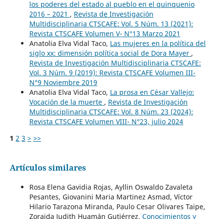
los poderes del estado al pueblo en el quinquenio
2016 – 2021
,
Revista de Investigación
Multidisciplinaria CTSCAFE: Vol. 5 Núm. 13 (2021):
Revista CTSCAFE Volumen V- N°13 Marzo 2021
Anatolia Elva Vidal Taco,
Las mujeres en la política del
siglo xx: dimensión política social de Dora Mayer
,
Revista de Investigación Multidisciplinaria CTSCAFE:
Vol. 3 Núm. 9 (2019): Revista CTSCAFE Volumen III-
N°9 Noviembre 2019
Anatolia Elva Vidal Taco,
La prosa en César Vallejo:
Vocación de la muerte
,
Revista de Investigación
Multidisciplinaria CTSCAFE: Vol. 8 Núm. 23 (2024):
Revista CTSCAFE Volumen VIII- N°23, julio 2024
1
2
3
>
>>
Artículos similares
Rosa Elena Gavidia Rojas, Ayllin Oswaldo Zavaleta
Pesantes, Giovanini Maria Martinez Asmad, Víctor
Hilario Tarazona Miranda, Paulo Cesar Olivares Taipe,
Zoraida Judith Huamán Gutiérrez,
Conocimientos y