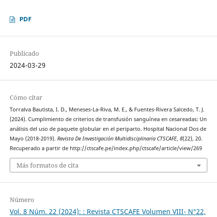
PDF
Publicado
2024-03-29
Cómo citar
Torralva Bautista, I. D., Meneses-La-Riva, M. E., & Fuentes-Rivera Salcedo, T. J.
(2024). Cumplimiento de criterios de transfusión sanguínea en cesareadas: Un
análisis del uso de paquete globular en el periparto. Hospital Nacional Dos de
Mayo (2018-2019).
Revista De Investigación Multidisciplinaria CTSCAFE
,
8
(22), 20.
Recuperado a partir de http://ctscafe.pe/index.php/ctscafe/article/view/269
Más formatos de cita
Número
Vol. 8 Núm. 22 (2024): : Revista CTSCAFE Volumen VIII- N°22,