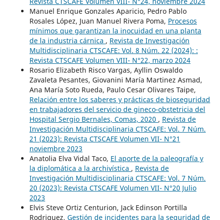
Revista CTSCAFE Volumen VIII- N°24, noviembre 2024
Manuel Enrique Gonzales Aparicio, Pedro Pablo
Rosales López, Juan Manuel Rivera Poma,
Procesos
mínimos que garantizan la inocuidad en una planta
de la industria cárnica
,
Revista de Investigación
Multidisciplinaria CTSCAFE: Vol. 8 Núm. 22 (2024): :
Revista CTSCAFE Volumen VIII- N°22, marzo 2024
Rosario Elizabeth Risco Vargas, Ayllin Oswaldo
Zavaleta Pesantes, Giovanini María Martinez Asmad,
Ana María Soto Rueda, Paulo Cesar Olivares Taipe,
Relación entre los saberes y prácticas de bioseguridad
en trabajadores del servicio de gineco-obstetricia del
Hospital Sergio Bernales, Comas, 2020
,
Revista de
Investigación Multidisciplinaria CTSCAFE: Vol. 7 Núm.
21 (2023): Revista CTSCAFE Volumen VII- N°21
noviembre 2023
Anatolia Elva Vidal Taco,
El aporte de la paleografía y
la diplomática a la archivística
,
Revista de
Investigación Multidisciplinaria CTSCAFE: Vol. 7 Núm.
20 (2023): Revista CTSCAFE Volumen VII- N°20 Julio
2023
Elvis Steve Ortiz Centurion, Jack Edinson Portilla
Rodriguez,
Gestión de incidentes para la seguridad de