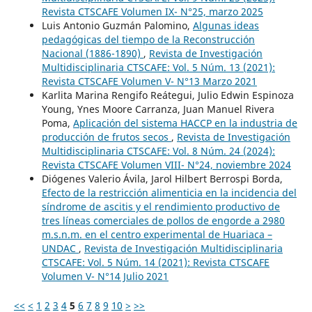
Revista CTSCAFE Volumen IX- N°25, marzo 2025
Luis Antonio Guzmán Palomino,
Algunas ideas
pedagógicas del tiempo de la Reconstrucción
Nacional (1886-1890)
,
Revista de Investigación
Multidisciplinaria CTSCAFE: Vol. 5 Núm. 13 (2021):
Revista CTSCAFE Volumen V- N°13 Marzo 2021
Karlita Marina Rengifo Reátegui, Julio Edwin Espinoza
Young, Ynes Moore Carranza, Juan Manuel Rivera
Poma,
Aplicación del sistema HACCP en la industria de
producción de frutos secos
,
Revista de Investigación
Multidisciplinaria CTSCAFE: Vol. 8 Núm. 24 (2024):
Revista CTSCAFE Volumen VIII- N°24, noviembre 2024
Diógenes Valerio Ávila, Jarol Hilbert Berrospi Borda,
Efecto de la restricción alimenticia en la incidencia del
síndrome de ascitis y el rendimiento productivo de
tres líneas comerciales de pollos de engorde a 2980
m.s.n.m. en el centro experimental de Huariaca –
UNDAC
,
Revista de Investigación Multidisciplinaria
CTSCAFE: Vol. 5 Núm. 14 (2021): Revista CTSCAFE
Volumen V- N°14 Julio 2021
<<
<
1
2
3
4
5
6
7
8
9
10
>
>>