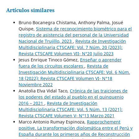
Artículos similares
Bruno Bocanegra Chistama, Anthony Palma, Josué
Quispe,
Sistema de reconocimiento biométrico para el
registro de asistencia del personal de la Universidad
Nacional de Trujillo, 2023
,
Revista de Investigación
Multidisciplinaria CTSCAFE: Vol. 7 Núm. 20 (2023):
Revista CTSCAFE Volumen VII- N°20 Julio 2023
Jesus Enrique Tinoco Gómez,
Enseñar o aprender
fuera de los circuitos escolares
,
Revista de
Investigación Multidisciplinaria CTSCAFE: Vol. 6 Núm.
18 (2022): Revista CTSCAFE Volumen VI- N°18
Noviembre 2022
Anatolia Elva Vidal Taco,
Crónica de las traiciones de
los poderes del estado al pueblo en el quinquenio
2016 – 2021
,
Revista de Investigación
Multidisciplinaria CTSCAFE: Vol. 5 Núm. 13 (2021):
Revista CTSCAFE Volumen V- N°13 Marzo 2021
Marco Antonio Rumay Espinoza,
Rapprochement
positive. La transformación diplomática entre el Perú y
España durante los primeros años de Reconstrucción