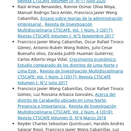
Revista CTSCAFE Volumen IV- N°11 Julio 2020
Raúl Armas Benavides, Ronnie Osmar Oliva Moya,
Manuel Rodrigo Taco Antón, Francisco Javier Wong
Cabanillas,
Ensayo sobre teorías de la administración
empresarial
,
Revista de Investigación
Multidisciplinaria CTSCAFE: Vol. 1 Núm. 3 (2017):
Revista CTSCAFE Volumen I- N°3 Noviembre 2017
Francisco Javier Wong Cabanillas, Oscar Rafael Tinoco
Gómez, Antonio Rubén Wong Robles, Julio Cesar
Buenaño olivo, Zoraida Judith Huamán Gutiérrez,
Carlos Alberto Vega Vidal,
Crecimiento económico:
Estudio comparado de los distritos de Lima Norte y
Lima Este
,
Revista de Investigación Multidisciplinaria
CTSCAFE: Vol. 1 Núm. 2 (2017): Revista CTSCAFE
Volumen I- N°2 Julio 2017
Francisco Javier Wong Cabanillas, Oscar Rafael Tinoco
Gómez, Luz Rossana Arbaiza Gonzales,
Acerca del
distrito de Carabayllo ubicado en Lima Norte:
Presencia e Importancia
,
Revista de Investigación
Multidisciplinaria CTSCAFE: Vol. 2 Núm. 4 (2018):
Revista CTSCAFE Volumen II- N°4 Marzo 2018
Reyder Charles Sebastian Quinticuari, Haroldo Andrés
Salazar Rossi, Francisco Javier Wong Cabanillas, Luz