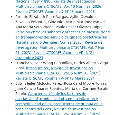
Nacional, 1884-1890
,
Revista de Investigación
Multidisciplinaria CTSCAFE: Vol. 10 Núm. 28 (2026):
Revista CTSCAFE Volumen X- N°28 marzo 2026
Rosario Elizabeth Risco Vargas, Ayllin Oswaldo
Zavaleta Pesantes, Giovanini María Martinez Asmad,
Ana María Soto Rueda, Paulo Cesar Olivares Taipe,
Relación entre los saberes y prácticas de bioseguridad
en trabajadores del servicio de gineco-obstetricia del
Hospital Sergio Bernales, Comas, 2020
,
Revista de
Investigación Multidisciplinaria CTSCAFE: Vol. 7 Núm.
21 (2023): Revista CTSCAFE Volumen VII- N°21
noviembre 2023
Francisco Javier Wong Cabanillas, Carlos Alberto Vega
Vidal,
Introducción
,
Revista de Investigación
Multidisciplinaria CTSCAFE: Vol. 5 Núm. 13 (2021):
Revista CTSCAFE Volumen V- N°13 Marzo 2021
Edwin Jeiler Molocho Pérez, Rosa Carol Moore Torres,
Juan Cancio Suárez Fuentes, María del Carmen Escate
Sotelo,
Caracterización de los factores de
asociatividad, productividad, comercialización y
competitividad de los productores de quinua en la
zona centro del Perú
,
Revista de Investigación
Multidisciplinaria CTSCAFE: Vol. 9 Núm. 25 (2025):