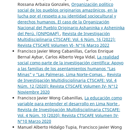
Rossana Arbaiza Gonzales,
Organización político
social de los pueblos originarios amazónicos, en la
lucha por el respeto a su identidad sociocultural y
derechos humanos. El caso de la Organización
Nacional del Pueblo Originario Ashaninka y Asheninka
del Perú. (ONPOAAP)
,
Revista de Investigación
Multidisciplinaria CTSCAFE: Vol. 6 Núm. 16 (2022):
Revista CTSCAFE Volumen VI- N°16 Marzo 2022
Francisco Javier Wong Cabanillas, Carlos Enrique
Bernal Aybar, Carlos Alberto Vega Vidal,
La realidad
social como parte de la investigación científica: Apoyo
a las familias de los asentamientos humanos “Las
Minas” y “Las Palmeras, Lima Norte-Comas.
,
Revista
de Investigación Multidisciplinaria CTSCAFE: Vol. 4
Núm. 12 (2020): Revista CTSCAFE Volumen IV- N°12
Noviembre 2020
Francisco Javier Wong Cabanillas,
La educación como
variable para entender el desarrollo en Lima Norte
,
Revista de Investigación Multidisciplinaria CTSCAFE:
Vol. 4 Núm. 10 (2020): Revista CTSCAFE Volumen IV-
N°10 Marzo 2020
Manuel Alberto Hidalgo Tupia, Francisco Javier Wong