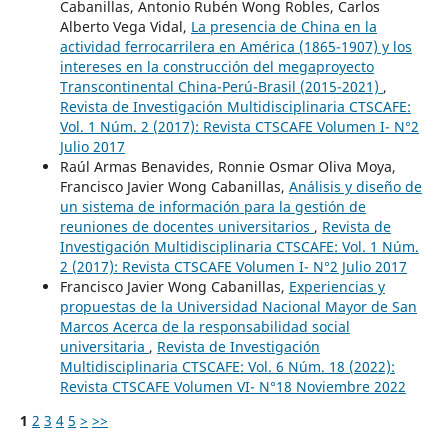
Cabanillas, Antonio Rubén Wong Robles, Carlos
Alberto Vega Vidal,
La presencia de China en la
actividad ferrocarrilera en América (1865-1907) y los
intereses en la construcción del megaproyecto
Transcontinental China-Perú-Brasil (2015-2021)
,
Revista de Investigación Multidisciplinaria CTSCAFE:
Vol. 1 Núm. 2 (2017): Revista CTSCAFE Volumen I- N°2
Julio 2017
Raúl Armas Benavides, Ronnie Osmar Oliva Moya,
Francisco Javier Wong Cabanillas,
Análisis y diseño de
un sistema de información para la gestión de
reuniones de docentes universitarios
,
Revista de
Investigación Multidisciplinaria CTSCAFE: Vol. 1 Núm.
2 (2017): Revista CTSCAFE Volumen I- N°2 Julio 2017
Francisco Javier Wong Cabanillas,
Experiencias y
propuestas de la Universidad Nacional Mayor de San
Marcos Acerca de la responsabilidad social
universitaria
,
Revista de Investigación
Multidisciplinaria CTSCAFE: Vol. 6 Núm. 18 (2022):
Revista CTSCAFE Volumen VI- N°18 Noviembre 2022
1
2
3
4
5
>
>>