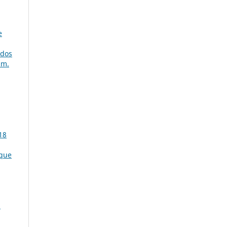
e
dos
úm.
18
 que
a