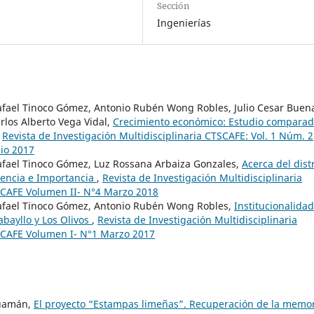
Sección
Ingenierías
Rafael Tinoco Gómez, Antonio Rubén Wong Robles, Julio Cesar Buen
rlos Alberto Vega Vidal,
Crecimiento económico: Estudio compara
,
Revista de Investigación Multidisciplinaria CTSCAFE: Vol. 1 Núm. 2
lio 2017
Rafael Tinoco Gómez, Luz Rossana Arbaiza Gonzales,
Acerca del distr
sencia e Importancia
,
Revista de Investigación Multidisciplinaria
TSCAFE Volumen II- N°4 Marzo 2018
Rafael Tinoco Gómez, Antonio Rubén Wong Robles,
Institucionalidad
abayllo y Los Olivos
,
Revista de Investigación Multidisciplinaria
TSCAFE Volumen I- N°1 Marzo 2017
Huamán,
El proyecto “Estampas limeñas”. Recuperación de la memo