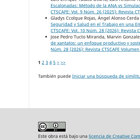
Escalonadas: Método de la ANA vs Simula
CTSCAFE: Vol. 9 Núm. 26 (2025): Revista C
Gladys Ccolque Rojas, Ángel Alonso Cerd
Seguridad y Salud en el Trabajo en una E
CTSCAFE: Vol. 10 Núm. 28 (2026): Revista
Jose Pedro Tucto Miranda, Marvin Gonzal
de xantatos: un enfoque productivo y sos
Núm. 28 (2026): Revista CTSCAFE Volumen
1
2
3
4
5
>
>>
También puede
Iniciar una búsqueda de simili
Este obra está bajo una
licencia de Creative Co