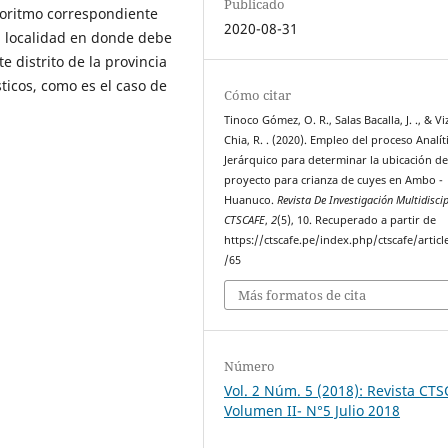
Publicado
goritmo correspondiente
2020-08-31
a localidad en donde debe
 distrito de la provincia
ticos, como es el caso de
Cómo citar
Tinoco Gómez, O. R., Salas Bacalla, J. ., & Vi
Chia, R. . (2020). Empleo del proceso Analít
Jerárquico para determinar la ubicación d
proyecto para crianza de cuyes en Ambo -
Huanuco.
Revista De Investigación Multidiscip
CTSCAFE
,
2
(5), 10. Recuperado a partir de
https://ctscafe.pe/index.php/ctscafe/articl
/65
Más formatos de cita
Número
Vol. 2 Núm. 5 (2018): Revista CT
Volumen II- N°5 Julio 2018