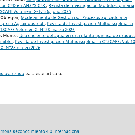
ción CFD en ANSYS CFX
,
Revista de Investigación Multidisciplinaria
TSCAFE Volumen IX- N°26, julio 2025
a Obregón,
Modelamiento de Gestión por Procesos aplicado a la
mpresa Agroindustrial
,
Revista de Investigación Multidisciplinaria
 CTSCAFE Volumen X- N°28 marzo 2026
es Muñoz,
Uso eficiente del agua en una planta química de produc
tenible
,
Revista de Investigación Multidisciplinaria CTSCAFE: Vol. 1
 X- N°28 marzo 2026
tud avanzada
para este artículo.
mmons Reconocimiento 4.0 Internacional
.