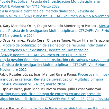
años de República
,
Revista de Investigación Multidisciplinaria
CTSCAFE Volumen VI- N°16 Marzo 2022
o a la vigencia científica del método dialéctico
,
Revista de
 Vol. 5 Núm. 15 (2021): Revista CTSCAFE Volumen V- N°15 Noviembr
a, Kary Mendoza Ortiz, Diego Armando Montenegro Pacora ,
Merca
onal
,
Revista de Investigación Multidisciplinaria CTSCAFE: Vol. 8 N
 N°24, noviembre 2024
Ortiz Ramírez, Paulo Cesar Olivares Taipe, Víctor Hilario Tarazona
z,
Modelo de optimización de asignación de recursos individual y
“3” orígenes a “3” destinos
,
Revista de Investigación
 (2022): Revista CTSCAFE Volumen VI- N°17 Julio 2022
o y la gestión financiera en la Institución Educativa N° 6065 “Perú
r
,
Revista de Investigación Multidisciplinaria CTSCAFE: Vol. 6 Núm. 
8 Noviembre 2022
Pablo Rosales López, Juan Manuel Rivera Poma,
Procesos mínimos
la industria cárnica
,
Revista de Investigación Multidisciplinaria
 CTSCAFE Volumen VIII- N°22, marzo 2024
uispe Atuncar, Juan Manuel Rivera Poma, Julio Cesar Sandoval
cturing para reducir el tiempo de entrega en una empresa de
stigación Multidisciplinaria CTSCAFE: Vol. 8 Núm. 23 (2024): Revist
ataco Pastor,
Comparación de Parámetros Hidráulicos en Rápidas