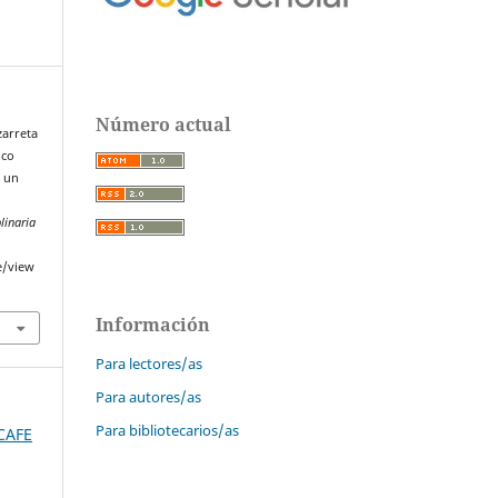
Número actual
zarreta
ico
e un
linaria
e/view
Información
Para lectores/as
Para autores/as
Para bibliotecarios/as
SCAFE