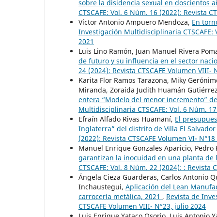
sobre la disidencia sexual en doscientos 
CTSCAFE: Vol. 6 Núm. 16 (2022): Revista 
Víctor Antonio Ampuero Mendoza,
En torn
Investigación Multidisciplinaria CTSCAFE:
2021
Luis Lino Ramón, Juan Manuel Rivera Pom
de futuro y su influencia en el sector naci
24 (2024): Revista CTSCAFE Volumen VIII-
Karita Flor Ramos Tarazona, Miky Gerónimo 
Miranda, Zoraida Judith Huamán Gutiérre
entera “Modelo del menor incremento” de 
Multidisciplinaria CTSCAFE: Vol. 6 Núm. 17
Efraín Alfado Rivas Huamaní,
El presupuest
Inglaterra” del distrito de Villa El Salvado
(2022): Revista CTSCAFE Volumen VI- N°1
Manuel Enrique Gonzales Aparicio, Pedro 
garantizan la inocuidad en una planta de 
CTSCAFE: Vol. 8 Núm. 22 (2024): : Revista
Ángela Cieza Guarderas, Carlos Antonio Q
Inchaustegui,
Aplicación del Lean Manufa
carrocería metálica, 2021
,
Revista de Inve
CTSCAFE Volumen VIII- N°23, julio 2024
Luis Enrique Yataco Osorio, Luis Antonio Y