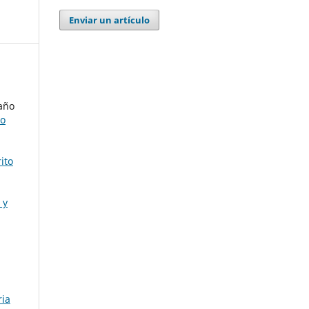
Enviar un artículo
año
do
ito
 y
ria